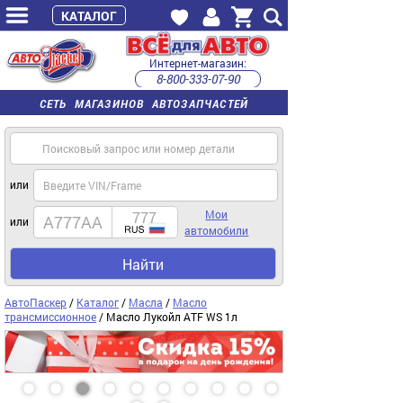
КАТАЛОГ
Интернет-магазин:
8-800-333-07-90
часы работы с 9:00 до 22:00 (пн-пт)
СЕТЬ МАГАЗИНОВ АВТОЗАПЧАСТЕЙ
или
Мои
или
автомобили
Найти
АвтоПаскер
/
Каталог
/
Масла
/
Масло
трансмиссионное
/ Масло Лукойл ATF WS 1л