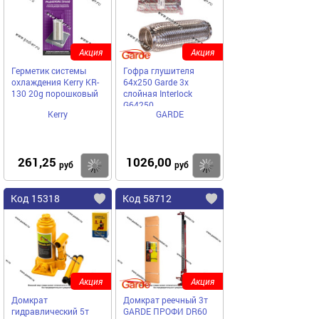
Акция
Акция
Герметик системы
Гофра глушителя
охлаждения Kerry KR-
64x250 Garde 3х
130 20g порошковый
слойная Interloсk
G64250
Kerry
GARDE
261,25
1026,00
Купить
Купить
руб
руб
Код 15318
Код 58712
Акция
Акция
Домкрат
Домкрат реечный 3т
гидравлический 5т
GARDE ПРОФИ DR60