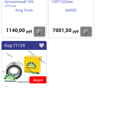
бутылочный 185-
130*1320мм
375мм
King Tools
GARDE
1140,00
7001,50
Купить
Купить
руб
руб
Код 71129
Акция
Подшипник ступицы
DAEWOO Nexia OPEL
Astra FORD Focus I
CHERY Amulet
BESTPARTS
BESTPARTS
BPWB90486460
передний
1270 ₽
915,00
Купить
руб