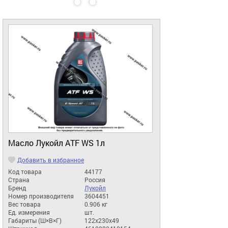
Масло Лукойл ATF WS 1л
Добавить в избранное
Код товара
44177
Страна
Россия
Бренд
Лукойл
Номер производителя
3604451
Вес товара
0.906 кг
Ед. измерения
шт.
Габариты (Ш×В×Г)
122x230x49