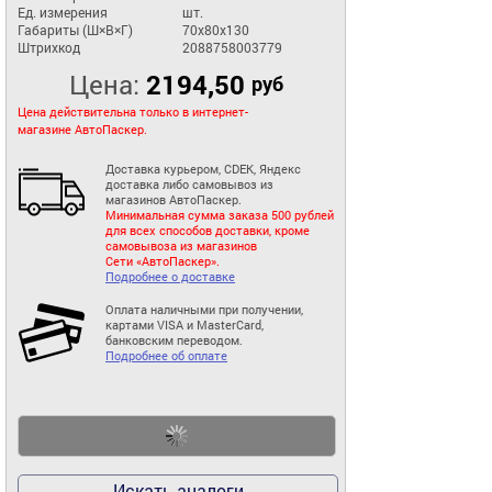
Ед. измерения
шт.
Габариты (Ш×В×Г)
70x80x130
Штрихкод
2088758003779
Цена:
2194,50
руб
Цена действительна только в интернет-
магазине АвтоПаскер.
Доставка курьером, CDEK, Яндекс
доставка либо самовывоз из
магазинов АвтоПаскер.
Минимальная сумма заказа 500 рублей
для всех способов доставки, кроме
самовывоза из магазинов
Сети «АвтоПаскер».
Подробнее о доставке
Оплата наличными при получении,
картами VISA и MasterCard,
банковским переводом.
Подробнее об оплате
Искать аналоги