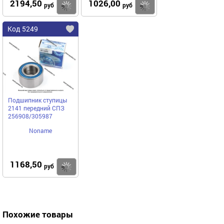
2194,50
1026,00
Купить
Купить
руб
руб
Код 5249
Подшипник ступицы
2141 передний СПЗ
256908/305987
Noname
1168,50
Купить
руб
Похожие товары