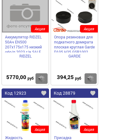
Акция
Акция
Аккумулятор RIDZEL
Опора резиновая для
50Ач EN500
подкатного домкрата
207х175х175 низкий
плоская круглая Garde
обр/п 2023 г/в SALE
D105 H35 GSR1002
RIDZEL
GARDE
5770,00
394,25
Купить
Купить
руб
руб
Код 12923
Код 28879
Акция
Акция
Жидкость
Присадка