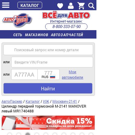
КАТАЛОГ
Интернет-магазин:
8-800-333-07-90
часы работы с 9:00 до 22:00 (пн-пт)
СЕТЬ МАГАЗИНОВ АВТОЗАПЧАСТЕЙ
или
Мои
или
автомобили
Найти
АвтоПаскер
/
Каталог
/
ИЖ
/
Москвич-2141
/
Цилиндр передний тормозной М-2141 MANOVER
левый MR1740488