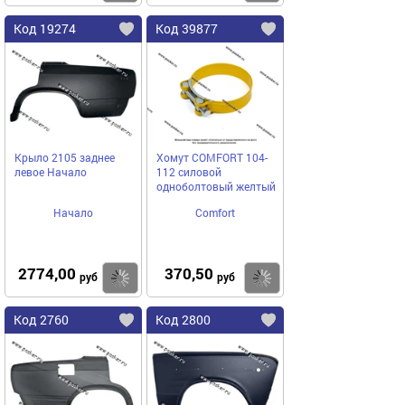
Код 19274
Код 39877
Крыло 2105 заднее
Хомут COMFORT 104-
левое Начало
112 силовой
одноболтовый желтый
Начало
Comfort
2774,00
370,50
Купить
Купить
руб
руб
Код 2760
Код 2800