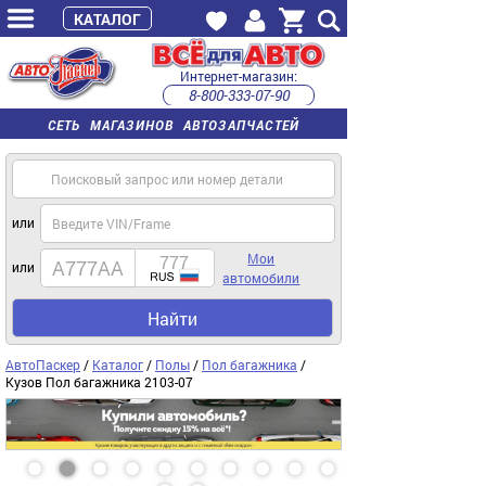
КАТАЛОГ
Интернет-магазин:
8-800-333-07-90
часы работы с 9:00 до 22:00 (пн-пт)
СЕТЬ МАГАЗИНОВ АВТОЗАПЧАСТЕЙ
или
Мои
или
автомобили
Найти
АвтоПаскер
/
Каталог
/
Полы
/
Пол багажника
/
Кузов Пол багажника 2103-07