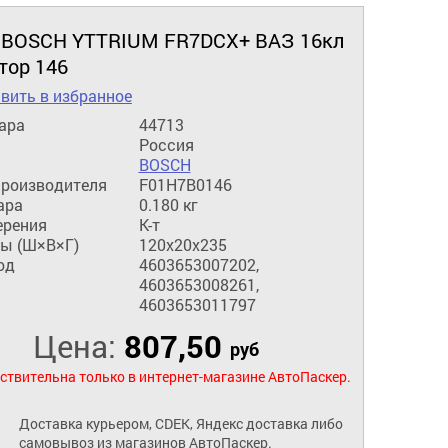
 BOSCH YTTRIUM FR7DCX+ ВАЗ 16кл
тор 146
вить в избранное
ара
44713
Россия
BOSCH
производителя
F01H7B0146
ара
0.180 кг
ерения
К-т
ы (Ш×В×Г)
120x20x235
од
4603653007202,
4603653008261,
4603653011797
Цена:
807,50
руб
ствительна только в интернет-магазине АвтоПаскер.
Доставка курьером, CDEK, Яндекс доставка либо
самовывоз из магазинов АвтоПаскер.