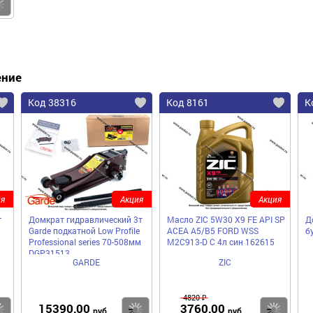
Купить
ение
Код 38316
Код 8161
К
я
Акция
Акция
г
Домкрат гидравлический 3т
Масло ZIC 5W30 X9 FE API SP
Д
Garde подкатной Low Profile
ACEA A5/B5 FORD WSS
б
Professional series 70-508мм
M2C913-D C 4л син 162615
DGP31513
GARDE
ZIC
4820 ₽
15390,00
3760,00
Купить
Купить
Ку
руб
руб