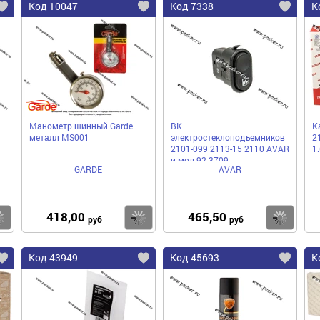
Код 10047
Код 7338
К
Манометр шинный Garde
ВК
К
металл MS001
электростеклоподъемников
2
2101-099 2113-15 2110 AVAR
1.
и мод 92.3709
GARDE
AVAR
418,00
465,50
Купить
Купить
Ку
руб
руб
Код 43949
Код 45693
К