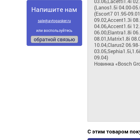
03.06,Lacetti1.4i 02
(Lanos1.5i 04.00-05.0
Напишите нам
(Escort7 01.95-09.01
09.02,Accent1.3i 08.
sale@avtopasker.ru
04.06,Accent1.6i 12.0
или воспользуйтесь
06.00,Elantra1.8i 06.0
08.01,Matrix1.8i 08.
обратной связью
10.04,Clarus2 06.98-
03.05,Sephia1.5i,1.6
09.04)   

Новинка «Bosch Gr
С этим товаром по