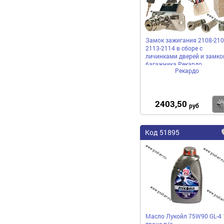
Замок зажигания 2108-210
2113-2114 в сборе с
личинками дверей и замко
багажника Рекардо
Рекардо
2403,50
руб
Код 51895
Масло Лукойл 75W90 GL-4 
транс п/с