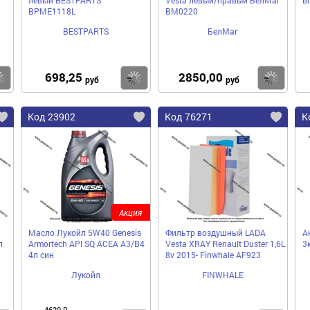
BPME1118L
BM0220
BESTPARTS
БелМаг
698,25
2850,00
Купить
Купить
Ку
руб
руб
Код 23902
Код 76271
К
Акция
Масло Лукойл 5W40 Genesis
Фильтр воздушный LADA
А
л
Armortech API SQ ACEA A3/B4
Vesta XRAY Renault Duster 1,6L
3
4л син
8v 2015- Finwhale AF923
Лукойл
FINWHALE
4620 ₽