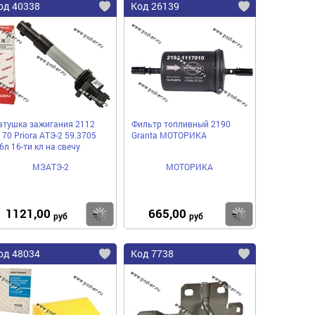
од 40338
Код 26139
атушка зажигания 2112
Фильтр топливный 2190
170 Priora АТЭ-2 59.3705
Granta МОТОРИКА
6л 16-ти кл на свечу
МЗАТЭ-2
МОТОРИКА
1121,00
665,00
пить
Купить
Купить
руб
руб
од 48034
Код 7738