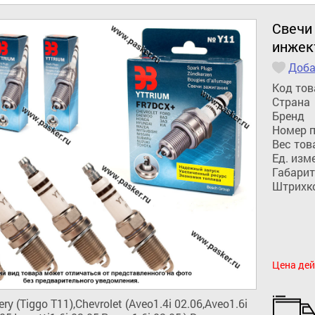
Свечи
инжек
Доба
Код тов
Страна
Бренд
Номер 
Вес тов
Ед. изм
Габарит
Штрихк
Цена дей
 (Tiggo T11),Chevrolet (Aveo1.4i 02.06,Aveo1.6i 