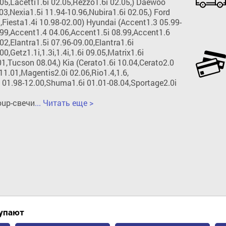
.05,Lacetti1.6i 02.05,Rezzo1.6i 02.05,) Daewoo 
3,Nexia1.5i 11.94-10.96,Nubira1.6i 02.05,) Ford 
,Fiesta1.4i 10.98-02.00) Hyundai (Accent1.3 05.99-
99,Accent1.4 04.06,Accent1.5i 08.99,Accent1.6 
2,Elantra1.5i 07.96-09.00,Elantra1.6i 
0,Getz1.1i,1.3i,1.4i,1.6i 09.05,Matrix1.6i 
01,Tucson 08.04,) Kia (Cerato1.6i 10.04,Cerato2.0 
11.01,Magentis2.0i 02.06,Rio1.4,1.6, 
i 01.98-12.00,Shuma1.6i 01.01-08.04,Sportage2.0i 
oup-свечи
... Читать еще >
Добавить в корзину
купают