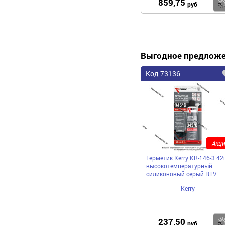
859,75
руб
Выгодное предлож
Код 73136
Акци
Герметик Kerry KR-146-3 42
высокотемпературный
силиконовый серый RTV
Kerry
237,50
руб