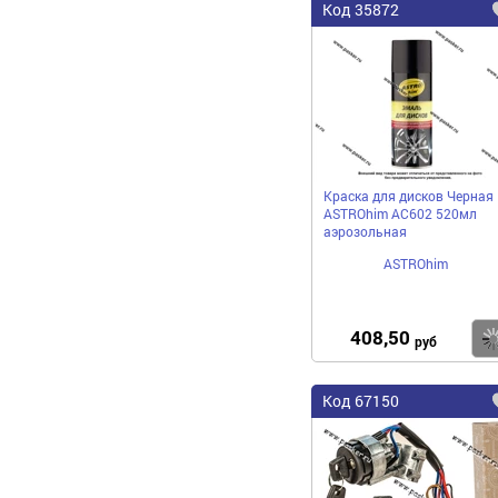
Код 35872
Краска для дисков Черная
ASTROhim AC602 520мл
аэрозольная
ASTROhim
408,50
руб
Код 67150