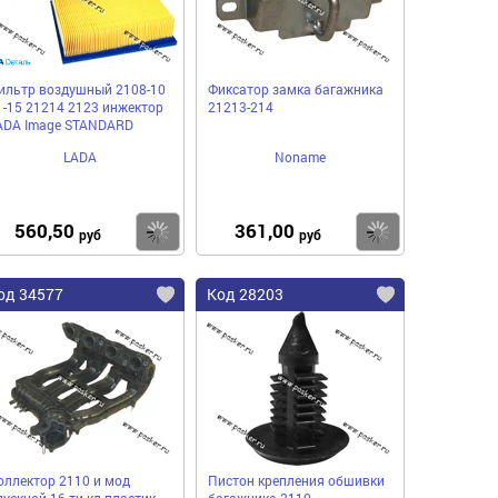
ильтр воздушный 2108-10
Фиксатор замка багажника
1-15 21214 2123 инжектор
21213-214
ADA Image STANDARD
LADA
Noname
560,50
361,00
пить
Купить
Купить
руб
руб
од 34577
Код 28203
оллектор 2110 и мод
Пистон крепления обшивки
пускной 16-ти кл пластик
багажника 2110