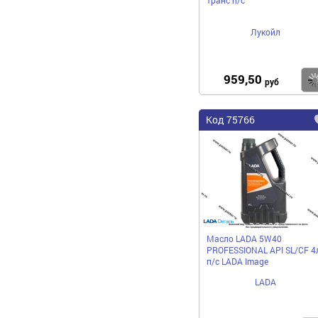
Лукойл
959,50
руб
Код 75766
Масло LADA 5W40
PROFESSIONAL API SL/CF 4
п/с LADA Image
LADA