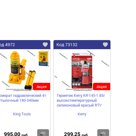
од 4972
Код 73132
Акция
Акция
омкрат гидравлический 4т
Герметик Kerry KR-145-1 85г
утылочный 180-340мм
высокотемпературный
силиконовый красый RTV
King Tools
Kerry
995,00
299,25
пить
Купить
Купить
руб
руб