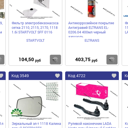
9,
Фильтр электробензонасоса
Антикоррозийное покрытие
Ф
сетка 2110, 2115, 2170, 1118
Антигравий ELTRANS EL-
1
м
1.6i STARTVOLT SFF 0116
0206.04 400мл черный
L
аэрозоль
STARTVOLT
ELTRANS
104,50
403,75
Купить
Купить
Ку
руб
руб
Код 3549
Код 4722
К
1л
Зеркальный эл-т 1118 Калина
Рулевой наконечник LADA
К
левый BESTPARTS
Vesta левый/правый БелМаг
в