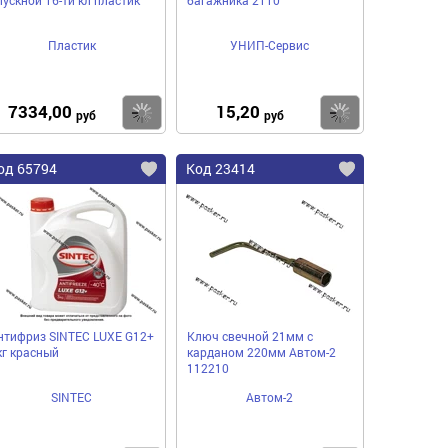
Пластик
УНИП-Сервис
7334,00
15,20
пить
Купить
Купить
руб
руб
од 65794
Код 23414
нтифриз SINTEC LUXE G12+
Ключ свечной 21мм с
кг красный
карданом 220мм Автом-2
112210
SINTEC
Автом-2