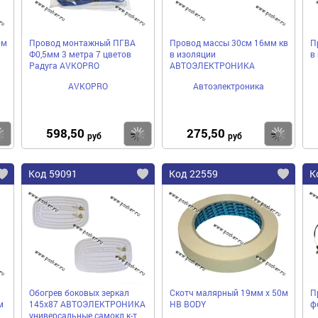
0м
Провод монтажный ПГВА
Провод массы 30см 16мм кв
П
Ф0,5мм 3 метра 7 цветов
в изоляции
в
Радуга AVKOPRO
АВТОЭЛЕКТРОНИКА
AVKOPRO
Автоэлектроника
598,50
275,50
Купить
Купить
Ку
руб
руб
Код 59091
Код 22559
К
Обогрев боковых зеркал
Скотч малярный 19мм х 50м
П
м
145х87 АВТОЭЛЕКТРОНИКА
HB BODY
ф
универсальные самокл к-т