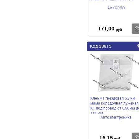
AVKOPRO
171,00
руб
Код 38915
Клемма гнездовая 6,3мм
мама колодочная луженая
К1 под провод от 0,50мм д
1,00мм
Автоэлектроника
16,15
руб