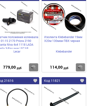
атчик положения коленвала
Изолента Klebebander 19мм
101-15 2170 Priora 2190
Х20м 130мкм ПВХ черная
ranta Niva 4x4 1118 LADA
esta X-Ray инж LECAR
Lecar
Klebebander
779,00
114,00
пить
Купить
Купить
руб
руб
од 21616
Код 11821