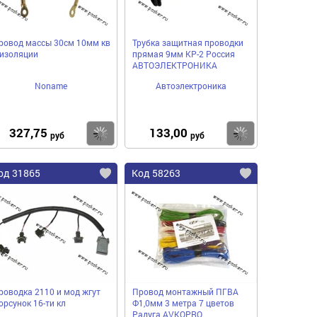
ровод массы 30cм 10мм кв
Трубка защитная проводки
 изоляции
прямая 9мм КР-2 Россия
АВТОЭЛЕКТРОНИКА
Noname
Автоэлектроника
327,75
133,00
пить
Купить
Купить
руб
руб
од 31865
Код 58263
роводка 2110 и мод жгут
Провод монтажный ПГВА
орсунок 16-ти кл
Ф1,0мм 3 метра 7 цветов
Радуга AVKOPRO