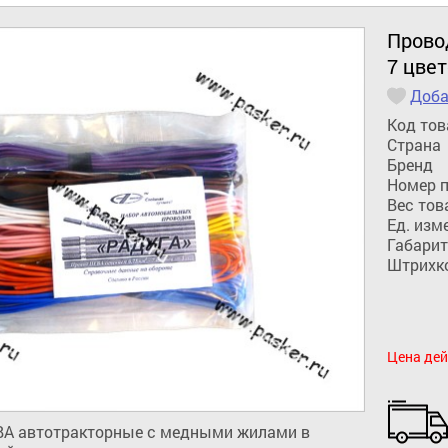
Прово
7 цве
Доба
Код тов
Страна
Бренд
Номер 
Вес тов
Ед. изм
Габарит
Штрихк
Цена дей
А автотракторные с медными жилами в 