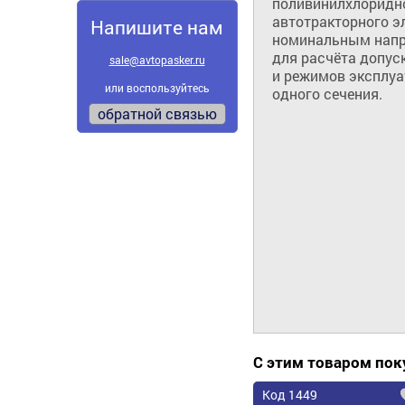
поливинилхлоридно
автотракторного э
Напишите нам
номинальным напря
для расчёта допуск
sale@avtopasker.ru
и режимов эксплуа
или воспользуйтесь
одного сечения.
обратной связью
С этим товаром по
Код 1449