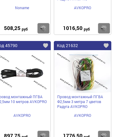
Noname
AVKOPRO
508,25
1016,50
пить
Купить
Купить
руб
руб
од 45790
Код 21632
ровод монтажный ПГВА
Провод монтажный ПГВА
2,5мм 10 метров AVKOPRO
Ф2,5мм 3 метра 7 цветов
Радуга AVKOPRO
AVKOPRO
AVKOPRO
897,75
1776,50
пить
Купить
Купить
руб
руб