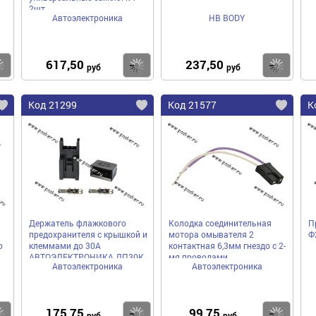
2шт
Автоэлектроника
HB BODY
617,50
237,50
Купить
Купить
Ку
руб
руб
Код 21299
Код 21577
К
Держатель флажкового
Колодка соединительная
П
предохранителя с крышкой и
мотора омывателя 2
Ф
о
клеммами до 30А
контактная 6,3мм гнездо с 2-
АВТОЭЛЕКТРОНИКА ДП30К
мя проводами
Автоэлектроника
Автоэлектроника
АВТОЭЛЕКТРОНИКА
175,75
99,75
Купить
Купить
Ку
руб
руб