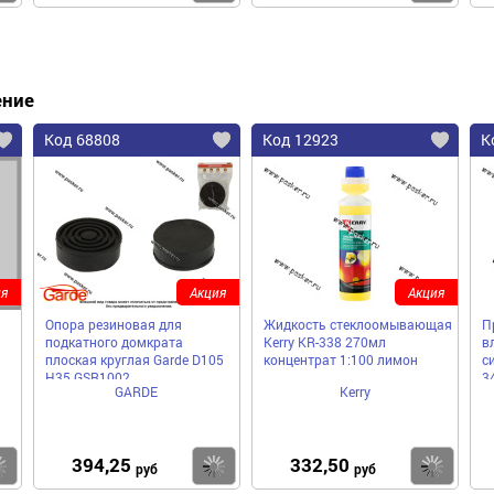
ение
Код 68808
Код 12923
К
я
Акция
Акция
Опора резиновая для
Жидкость стеклоомывающая
П
й
подкатного домкрата
Kerry KR-338 270мл
в
плоская круглая Garde D105
концентрат 1:100 лимон
с
H35 GSR1002
3
GARDE
Kerry
394,25
332,50
Купить
Купить
Ку
руб
руб