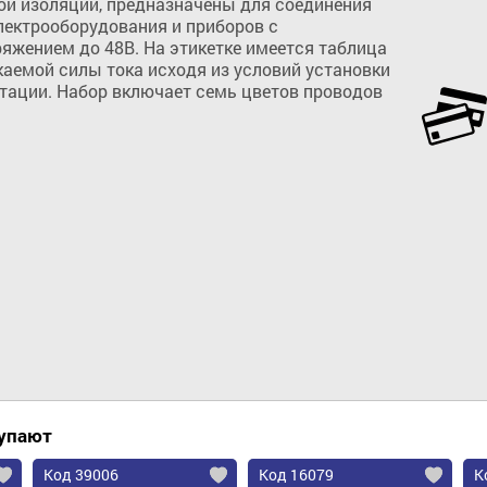
й изоляции, предназначены для соединения 
лектрооборудования и приборов с 
жением до 48В. На этикетке имеется таблица 
аемой силы тока исходя из условий установки 
тации. Набор включает семь цветов проводов 
Добавить в корзину
купают
Код 39006
Код 16079
К