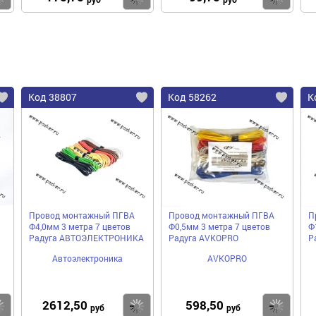
Код 38807
Код 58262
К
Провод монтажный ПГВА
Провод монтажный ПГВА
П
Ф4,0мм 3 метра 7 цветов
Ф0,5мм 3 метра 7 цветов
Ф
Радуга АВТОЭЛЕКТРОНИКА
Радуга AVKOPRO
Р
Автоэлектроника
AVKOPRO
2612,50
598,50
Купить
Купить
Ку
руб
руб