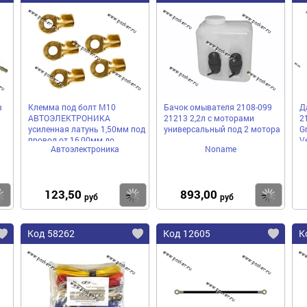
в
Клемма под болт М10
Бачок омывателя 2108-099
Д
АВТОЭЛЕКТРОНИКА
21213 2,2л с моторами
2
усиленная латунь 1,50мм под
универсальный под 2 мотора
G
провод от 16,00мм до
V
Автоэлектроника
Noname
25,00мм
123,50
893,00
Купить
Купить
Ку
руб
руб
Код 58262
Код 12605
К