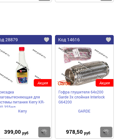
од 28879
Код 14616
Акция
Акция
рисадка
Гофра глушителя 64x200
лаговытесняющая для
Garde 3х слойная Interloсk
истемы питания Kerry KR-
G64200
40 355мл
Kerry
GARDE
399,00
978,50
пить
Купить
Купить
руб
руб