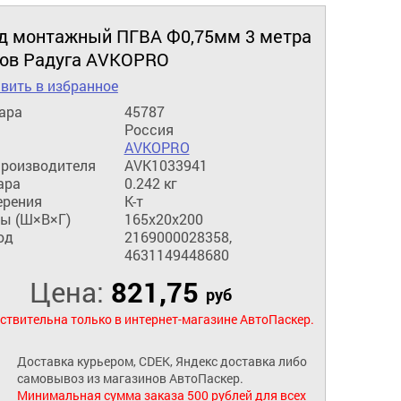
д монтажный ПГВА Ф0,75мм 3 метра
тов Радуга AVKOPRO
вить в избранное
ара
45787
Россия
AVKOPRO
производителя
AVK1033941
ара
0.242 кг
ерения
К-т
ы (Ш×В×Г)
165x20x200
од
2169000028358,
4631149448680
Цена:
821,75
руб
ствительна только в интернет-магазине АвтоПаскер.
Доставка курьером, CDEK, Яндекс доставка либо
самовывоз из магазинов АвтоПаскер.
Минимальная сумма заказа 500 рублей для всех