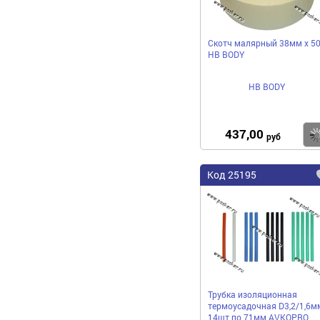
Скотч малярный 38мм х 5
HB BODY
HB BODY
437,00
руб
Код 25195
Трубка изоляционная
термоусадочная D3,2/1,6м
14шт по 71мм AVKOPRO