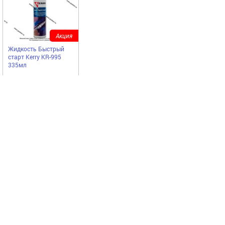
Акция
Жидкость Быстрый
старт Kerry KR-995
335мл
Kerry
418,00
Купить
руб
Наши бренды
‹
›
Вся представленная на сайте информация,