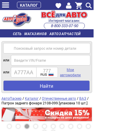
КАТАЛОГ
Интернет-магазин:
8-800-333-07-90
часы работы с 9:00 до 22:00 (пн-пт)
СЕТЬ МАГАЗИНОВ АВТОЗАПЧАСТЕЙ
или
Мои
или
автомобили
Найти
АвтоПаскер
/
Каталог
/
Отечественные авто
/
ВАЗ
/
Патрон заднего фонаря 2108-099 [упаковка 10 шт.]