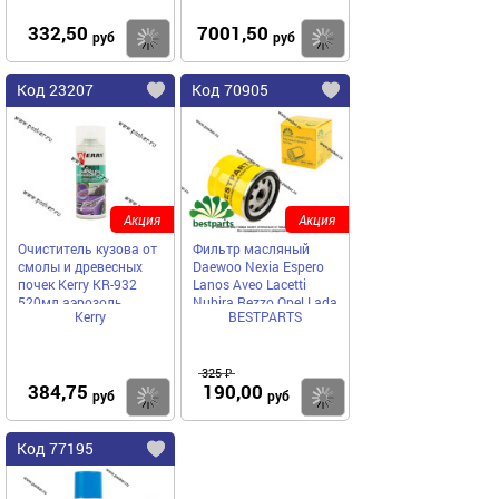
332,50
7001,50
Купить
Купить
руб
руб
Код 23207
Код 70905
Акция
Акция
Очиститель кузова от
Фильтр масляный
смолы и древесных
Daewoo Nexia Espero
почек Kerry KR-932
Lanos Aveo Lacetti
520мл аэрозоль
Nubira Rezzo Opel Lada
Kerry
BESTPARTS
BESTPARTS BPOF-8825
325 ₽
384,75
190,00
Купить
Купить
руб
руб
Код 77195