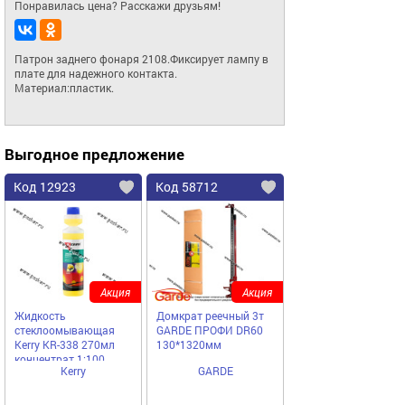
Понравилась цена? Расскажи друзьям!
Патрон заднего фонаря 2108.Фиксирует лампу в 
плате для надежного контакта. 
Материал:пластик.
Выгодное предложение
Код 12923
Код 58712
Акция
Акция
Жидкость
Домкрат реечный 3т
стеклоомывающая
GARDE ПРОФИ DR60
Kerry KR-338 270мл
130*1320мм
концентрат 1:100
Kerry
GARDE
лимон