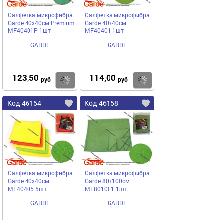
Салфетка микрофибра
Салфетка микрофибра
Garde 40х40см Premium
Garde 40х40см
MF40401P 1шт
MF40401 1шт
GARDE
GARDE
123,50
114,00
Купить
Купить
руб
руб
Код 46154
Код 46158
Салфетка микрофибра
Салфетка микрофибра
Garde 40х40см
Garde 80х100см
MF40405 5шт
MF801001 1шт
GARDE
GARDE