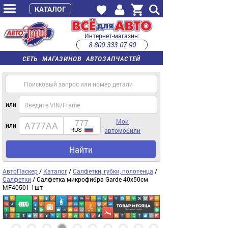
КАТАЛОГ
Интернет-магазин:
8-800-333-07-90
часы работы с 9:00 до 22:00 (пн-пт)
СЕТЬ МАГАЗИНОВ АВТОЗАПЧАСТЕЙ
или
Мои
или
автомобили
Найти
АвтоПаскер
/
Каталог
/
Салфетки, губки, полотенца
/
Салфетки
/ Салфетка микрофибра Garde 40х50см
MF40501 1шт