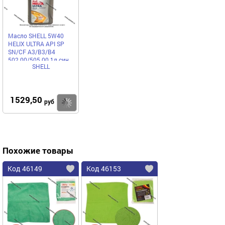
Масло SHELL 5W40
HELIX ULTRA API SP
SN/CF A3/B3/B4
502.00/505.00 1л син
SHELL
550052677/550055904
1529,50
Купить
руб
Похожие товары
Код 46149
Код 46153