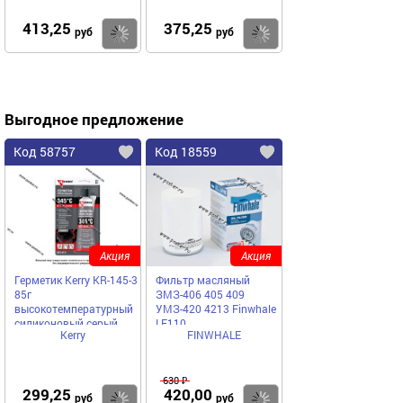
413,25
375,25
Купить
Купить
руб
руб
Выгодное предложение
Код 58757
Код 18559
Акция
Акция
Герметик Kerry KR-145-3
Фильтр масляный
85г
ЗМЗ-406 405 409
высокотемпературный
УМЗ-420 4213 Finwhale
силиконовый серый
LF110
Kerry
FINWHALE
RTV
630 ₽
299,25
420,00
Купить
Купить
руб
руб