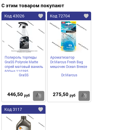
С этим товаром покупают
Код 43026
Код 72704
Полироль торпеды
Ароматизатор
GraSS Polyrole Matte
Dr.Marcus Fresh Bag
спрей матовый ваниль
мешочек Ocean Breeze
600мл 110395
GraSS
Dr.Marcus
446,50
275,50
Купить
Купить
руб
руб
Код 3117