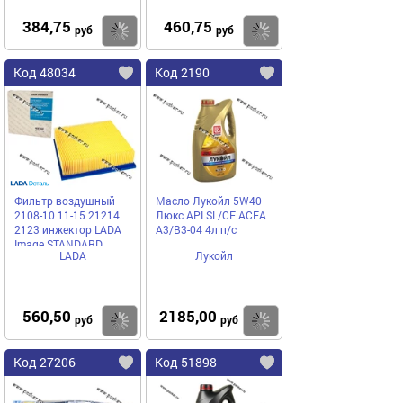
384,75
460,75
Купить
Купить
руб
руб
Код 48034
Код 2190
Фильтр воздушный
Масло Лукойл 5W40
2108-10 11-15 21214
Люкс API SL/CF ACEA
2123 инжектор LADA
A3/B3-04 4л п/с
Image STANDARD
LADA
Лукойл
560,50
2185,00
Купить
Купить
руб
руб
Код 27206
Код 51898