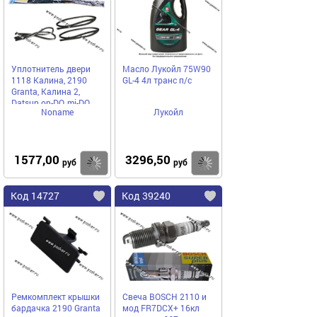
Уплотнитель двери
Масло Лукойл 75W90
1118 Калина, 2190
GL-4 4л транс п/с
Granta, Калина 2,
Datsun on-DO, mi-DO
Noname
Лукойл
нижний (порога)
Россия
1577,00
3296,50
Купить
Купить
руб
руб
Код 14727
Код 39240
Ремкомплект крышки
Свеча BOSCH 2110 и
бардачка 2190 Granta
мод FR7DCX+ 16кл