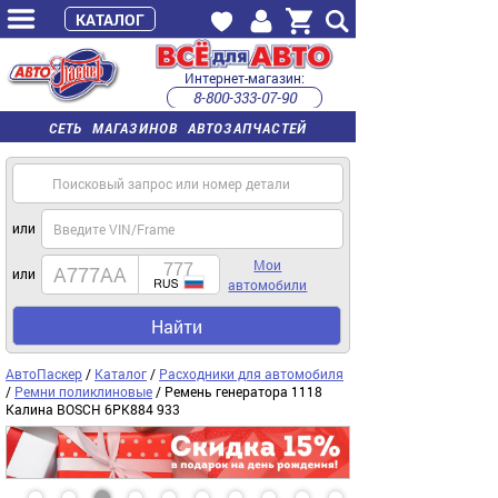
КАТАЛОГ
Интернет-магазин:
8-800-333-07-90
часы работы с 9:00 до 22:00 (пн-пт)
СЕТЬ МАГАЗИНОВ АВТОЗАПЧАСТЕЙ
или
Мои
или
автомобили
Найти
АвтоПаскер
/
Каталог
/
Расходники для автомобиля
/
Ремни поликлиновые
/ Ремень генератора 1118
Калина BOSCH 6PK884 933