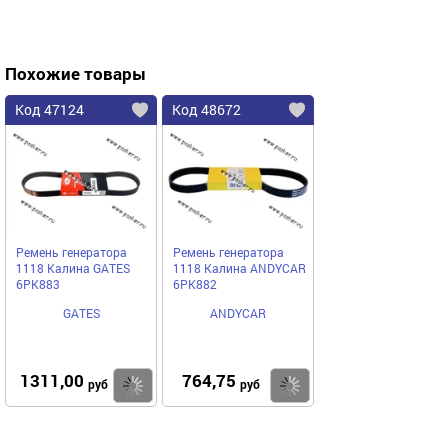
Похожие товары
Код 47124
Код 48672
Ремень генератора
Ремень генератора
1118 Калина GATES
1118 Калина ANDYCAR
6PK883
6PK882
GATES
ANDYCAR
1311,00
764,75
Купить
Купить
руб
руб