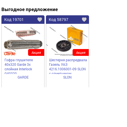
Выгодное предложение
Код 19701
Код 58797
Акция
Акция
Гофра глушителя
Шестерня распредвала
40x320 Garde 3х
Газель УАЗ
слойная Interloсk
4216.1006001-09 SLON
G40320
с отметчиком
GARDE
SLON
2140 ₽
1197,00
1630,00
Купить
Купить
руб
руб
Код 1353
Код 23401