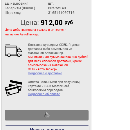
Ед. измерения
шт.
Габариты (Ш×В×Г)
60x75x140
Штрихкод
3165141069716
Цена:
912,00
руб
Цена действительна только в интернет-
магазине АвтоПаскер.
Доставка курьером, CDEK, Яндекс
доставка либо самовывоз из
магазинов АвтоПаскер.
Минимальная сумма заказа 500 рублей
для всех способов доставки, кроме
самовывоза из магазинов
Сети «АвтоПаскер».
Подробнее о доставке
Оплата наличными при получении,
картами VISA и MasterCard,
банковским переводом.
Подробнее об оплате
Искать аналоги