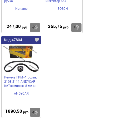
ручка
инжектор 667
Noname
BOSCH
247,00
365,75
Купить
Купить
руб
руб
Код 47804
Ремень ГРМ+1 ролик
2108-2111 ANDYCAR
КиТ-комплект 8-ми кл
ANDYCAR
1890,50
Купить
руб