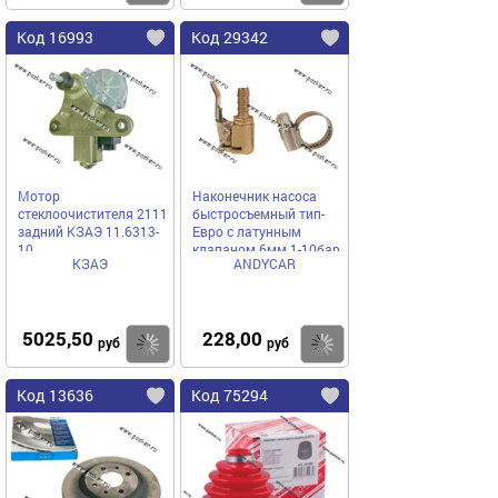
Код 16993
Код 29342
Мотор
Наконечник насоса
стеклоочистителя 2111
быстросъемный тип-
задний КЗАЭ 11.6313-
Евро с латунным
10
клапаном 6мм 1-10бар
КЗАЭ
ANDYCAR
+ хомут ANDYCAR
5025,50
228,00
Купить
Купить
руб
руб
Код 13636
Код 75294