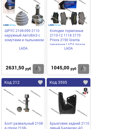
ШРУС 2108-099 2110
Колодки тормозные
наружный АвтоВАЗ с
2110-12 1118 2170
хомутами и пыльником
Priora 2190 Granta
передние LADA Image
LADA
LADA
2631,50
1045,00
Купить
Купить
руб
руб
Код 212
Код 3595
Болт развальный 2108
Брызговик задний 2110
в сборе 2108-
левый Балаково АО