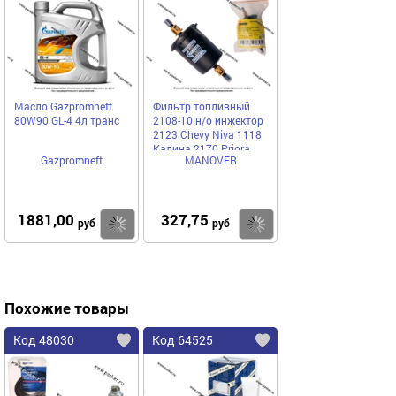
Масло Gazpromneft
Фильтр топливный
80W90 GL-4 4л транс
2108-10 н/о инжектор
2123 Chevy Niva 1118
Калина 2170 Priora
Gazpromneft
MANOVER
MANOVER MR9205342
1881,00
327,75
Купить
Купить
руб
руб
Похожие товары
Код 48030
Код 64525