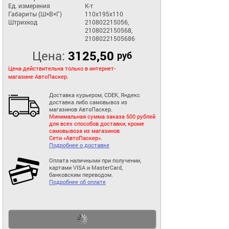
Ед. измерения
К-т
Габариты (Ш×В×Г)
110x195x110
Штрихкод
210802215056,
2108022150568,
21080221505686
Цена:
3125,50
руб
Цена действительна только в интернет-
магазине АвтоПаскер.
Доставка курьером, CDEK, Яндекс
доставка либо самовывоз из
магазинов АвтоПаскер.
Минимальная сумма заказа 500 рублей
для всех способов доставки, кроме
самовывоза из магазинов
Сети «АвтоПаскер».
Подробнее о доставке
Оплата наличными при получении,
картами VISA и MasterCard,
банковским переводом.
Подробнее об оплате