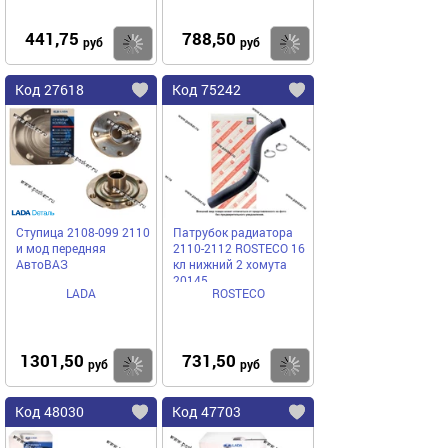
441,75
788,50
Купить
Купить
руб
руб
Код 27618
Код 75242
Ступица 2108-099 2110
Патрубок радиатора
и мод передняя
2110-2112 ROSTECO 16
АвтоВАЗ
кл нижний 2 хомута
20145
LADA
ROSTECO
1301,50
731,50
Купить
Купить
руб
руб
Код 48030
Код 47703