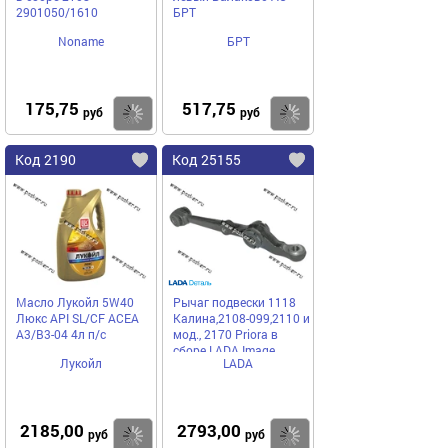
2901050/1610
БРТ
Noname
БРТ
175,75
517,75
Купить
Купить
руб
руб
Код 2190
Код 25155
Масло Лукойл 5W40
Рычаг подвески 1118
Люкс API SL/CF ACEA
Калина,2108-099,2110 и
A3/B3-04 4л п/с
мод., 2170 Priora в
сборе LADA Image
Лукойл
LADA
2185,00
2793,00
Купить
Купить
руб
руб