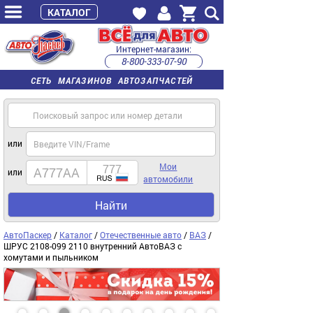
КАТАЛОГ
Интернет-магазин:
8-800-333-07-90
часы работы с 9:00 до 22:00 (пн-пт)
СЕТЬ МАГАЗИНОВ АВТОЗАПЧАСТЕЙ
или
Мои
или
автомобили
Найти
АвтоПаскер
/
Каталог
/
Отечественные авто
/
ВАЗ
/
ШРУС 2108-099 2110 внутренний АвтоВАЗ с
хомутами и пыльником