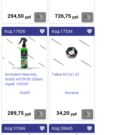
294,50
726,75
Купить
Купить
руб
руб
Код 17926
Код 17534
Антизапотеватель
Гайка М12х1,25
GraSS ANTIFOG 250мл
спрей 154250
GraSS
Noname
289,75
34,20
Купить
Купить
руб
руб
Код 31599
Код 39645