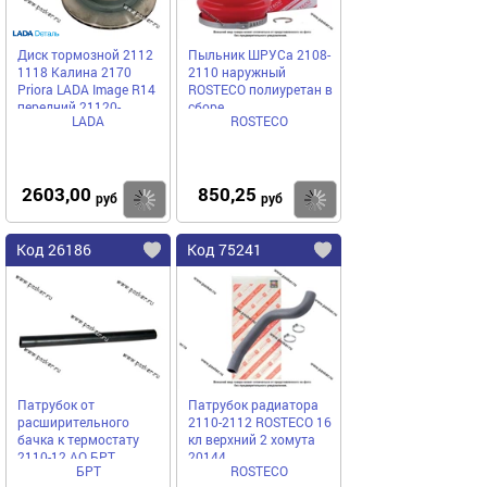
Диск тормозной 2112
Пыльник ШРУСа 2108-
1118 Калина 2170
2110 наружный
Priora LADA Image R14
ROSTECO полиуретан в
передний 21120-
сборе
LADA
ROSTECO
3501070-02
2603,00
850,25
Купить
Купить
руб
руб
Код 26186
Код 75241
Патрубок от
Патрубок радиатора
расширительного
2110-2112 ROSTECO 16
бачка к термостату
кл верхний 2 хомута
2110-12 АО БРТ
20144
БРТ
ROSTECO