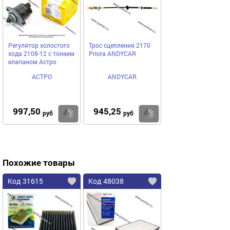
Регулятор холостого
Трос сцепления 2170
хода 2108-12 с тонким
Priora ANDYСAR
клапаном Астро
АСТРО
ANDYCAR
997,50
945,25
Купить
Купить
руб
руб
Похожие товары
Код 31615
Код 48038