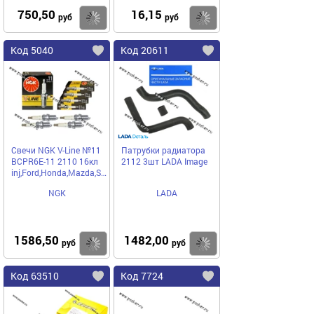
750,50
16,15
Купить
Купить
руб
руб
Код 5040
Код 20611
Свечи NGK V-Line №11
Патрубки радиатора
BCPR6E-11 2110 16кл
2112 3шт LADA Image
inj,Ford,Honda,Mazda,Saab,Subaru
NGK
LADA
1586,50
1482,00
Купить
Купить
руб
руб
Код 63510
Код 7724