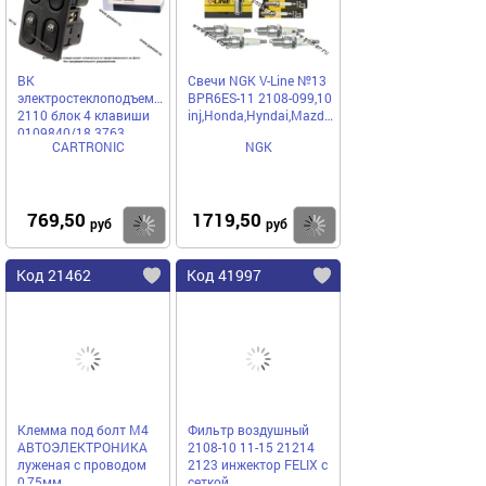
ВК
Свечи NGK V-Line №13
электростеклоподъемников
BPR6ES-11 2108-099,10
2110 блок 4 клавиши
inj,Honda,Hyndai,Mazda,Nissan
0109840/18.3763
CARTRONIC
NGK
CARTRONIC
769,50
1719,50
Купить
Купить
руб
руб
Код 21462
Код 41997
Клемма под болт М4
Фильтр воздушный
АВТОЭЛЕКТРОНИКА
2108-10 11-15 21214
луженая с проводом
2123 инжектор FELIX с
0,75мм
сеткой