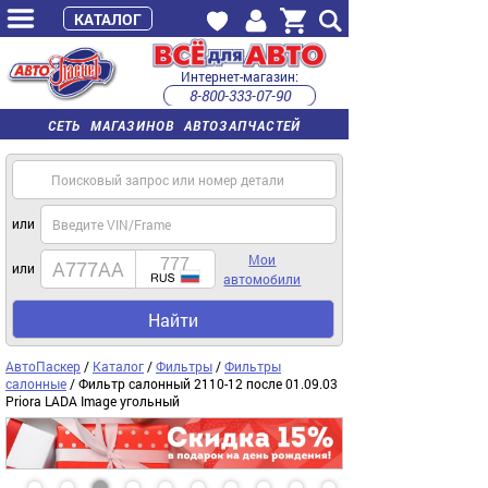
КАТАЛОГ
Интернет-магазин:
8-800-333-07-90
часы работы с 9:00 до 22:00 (пн-пт)
СЕТЬ МАГАЗИНОВ АВТОЗАПЧАСТЕЙ
или
Мои
или
автомобили
Найти
АвтоПаскер
/
Каталог
/
Фильтры
/
Фильтры
салонные
/ Фильтр салонный 2110-12 после 01.09.03
Priora LADA Image угольный