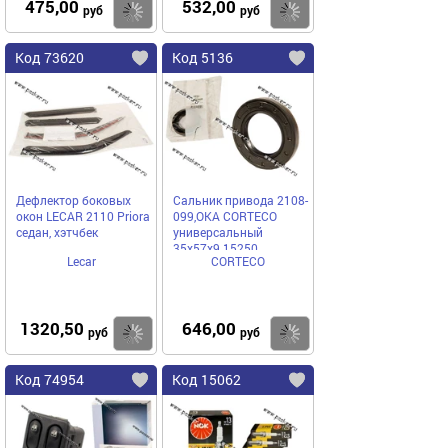
475,00
532,00
Купить
Купить
руб
руб
Код 73620
Код 5136
Дефлектор боковых
Сальник привода 2108-
окон LECAR 2110 Priora
099,ОКА CORTECO
седан, хэтчбек
универсальный
35х57х9 15250
Lecar
CORTECO
1320,50
646,00
Купить
Купить
руб
руб
Код 74954
Код 15062