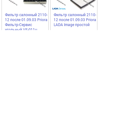
Фильтр салонный 2110-
Фильтр салонный 2110-
12 после 01.09.03 Priora
12 после 01.09.03 Priora
Фильтр-Сервис
LADA Image простой
угольный VF-011u
Фильтр-Сервис
LADA
510,00
479,75
Купить
Купить
руб
руб
Выгодное предложение
Код 58749
Код 45759
Акция
Акция