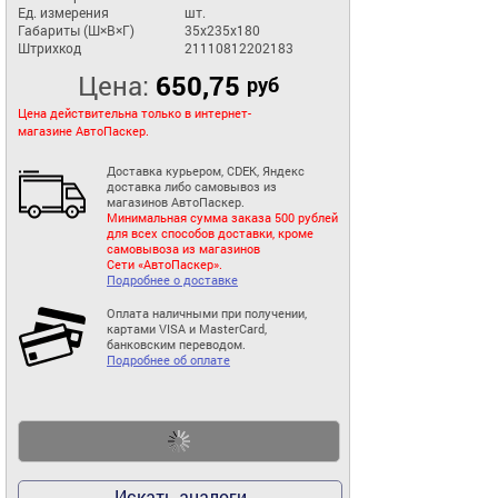
Ед. измерения
шт.
Габариты (Ш×В×Г)
35x235x180
Штрихкод
21110812202183
Цена:
650,75
руб
Цена действительна только в интернет-
магазине АвтоПаскер.
Доставка курьером, CDEK, Яндекс
доставка либо самовывоз из
магазинов АвтоПаскер.
Минимальная сумма заказа 500 рублей
для всех способов доставки, кроме
самовывоза из магазинов
Сети «АвтоПаскер».
Подробнее о доставке
Оплата наличными при получении,
картами VISA и MasterCard,
банковским переводом.
Подробнее об оплате
Искать аналоги