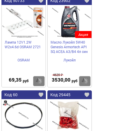
Код 50733
Код 23902
Акция
Лампа 12V1.2W
Масло Лукойл 5W40
W2x4.6d OSRAM 2721
Genesis Armortech API
SQ ACEA A3/B4 4л син
OSRAM
Лукойл
4620 ₽
69,35
3530,00
Купить
Купить
руб
руб
Код 60
Код 29445