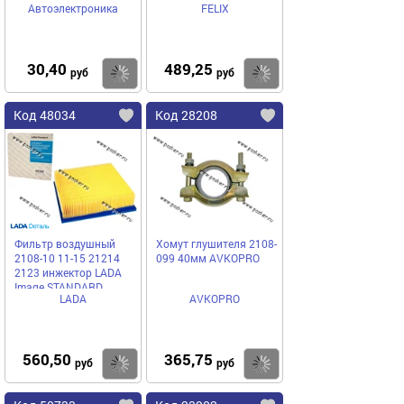
Автоэлектроника
FELIX
30,40
489,25
Купить
Купить
руб
руб
Код 48034
Код 28208
Фильтр воздушный
Хомут глушителя 2108-
2108-10 11-15 21214
099 40мм AVKOPRO
2123 инжектор LADA
Image STANDARD
LADA
AVKOPRO
560,50
365,75
Купить
Купить
руб
руб