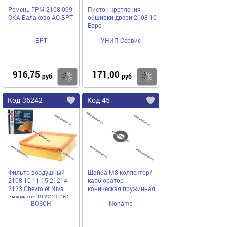
Ремень ГРМ 2108-099
Пистон крепления
ОКА Балаково АО БРТ
обшивки двери 2108-10
Евро
БРТ
УНИП-Сервис
916,75
171,00
Купить
Купить
руб
руб
Код 36242
Код 45
Фильтр воздушный
Шайба М8 коллектор/
2108-10 11-15 21214
карбюратор
2123 Chevrolet Niva
коническая пружинная
инжектор BOSCH 061
BOSCH
Noname