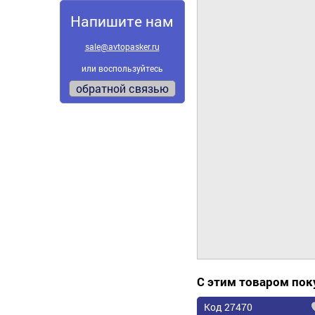
Напишите нам
sale@avtopasker.ru
или воспользуйтесь
обратной связью
С этим товаром по
Код 27470