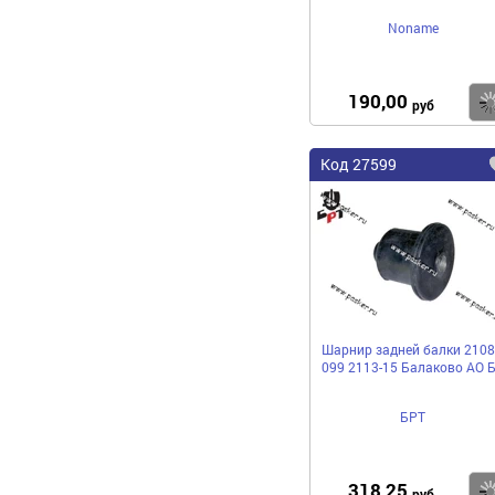
Noname
190,00
руб
Код 27599
Шарнир задней балки 2108
099 2113-15 Балаково АО 
БРТ
318,25
руб