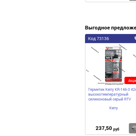
Выгодное предлож
Код 73136
Акци
Герметик Kerry KR-146-3 42
высокотемпературный
силиконовый серый RTV
Kerry
237,50
руб