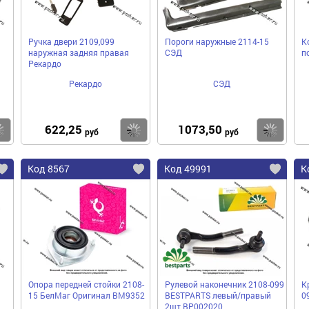
Ручка двери 2109,099
Пороги наружные 2114-15
К
наружная задняя правая
СЭД
п
Рекардо
Рекардо
СЭД
622,25
1073,50
Купить
Купить
Ку
руб
руб
Код 8567
Код 49991
К
Опора передней стойки 2108-
Рулевой наконечник 2108-099
К
15 БелМаг Оригинал BM9352
BESTPARTS левый/правый
0
2шт BP002020