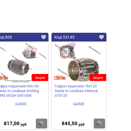
од 865
Код 53145
Акция
Акция
офра глушителя 45x100
Гофра глушителя 76x120
arde 3х слойная Knitting
Garde 3х слойная Interloсk
IRE MESH G45100K
G76120
GARDE
GARDE
817,00
845,50
пить
Купить
Купить
руб
руб