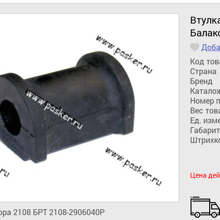
Втулк
Балак
Доба
Код тов
Страна
Бренд
Катало
Номер 
Вес тов
Ед. изм
Габарит
Штрихк
Цена дей
ора 2108 БРТ 2108-2906040Р