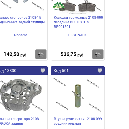
ольцо стопорное 2108-15
Колодки тормозные 2108-099
одшипника задней ступицы
передние BESTPARTS
BP001301
Noname
BESTPARTS
142,50
536,75
пить
Купить
Купить
руб
руб
од 13830
Код 501
рышка генератора 2108-
Втулка рулевых тяг 2108-099
99,ОКА задняя
соединительная