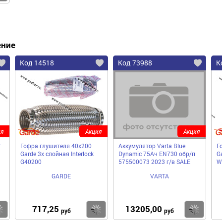
ение
Код 14518
Код 73988
К
я
Акция
Акция
г
Гофра глушителя 40x200
Аккумулятор Varta Blue
Г
Garde 3х слойная Interloсk
Dynamic 75Ач EN730 обр/п
G
G40200
575500073 2023 г/в SALE
W
GARDE
VARTA
717,25
13205,00
Купить
Купить
Ку
руб
руб