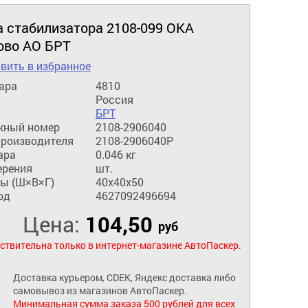
а стабилизатора 2108-099 ОКА
ово АО БРТ
вить в избранное
ара
4810
Россия
БРТ
жный номер
2108-2906040
производителя
2108-2906040Р
ара
0.046 кг
ерения
шт.
ы (Ш×В×Г)
40x40x50
од
4627092496694
Цена:
104,50
руб
ствительна только в интернет-магазине АвтоПаскер.
Доставка курьером, CDEK, Яндекс доставка либо
самовывоз из магазинов АвтоПаскер.
Минимальная сумма заказа 500 рублей для всех