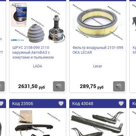
ШРУС 2108-099 2110
Фильтр воздушный 2101-099
К
РТ
наружный АвтоВАЗ с
ОКА LECAR
М
хомутами и пыльником
LADA
Lecar
2631,50
289,75
Купить
Купить
Ку
руб
руб
Код 23506
Код 43048
К