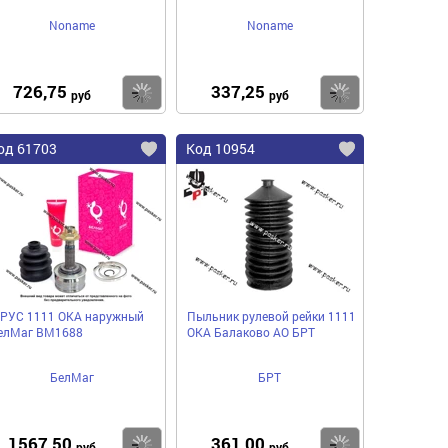
Noname
Noname
726,75
337,25
пить
Купить
Купить
руб
руб
од 61703
Код 10954
РУС 1111 ОКА наружный
Пыльник рулевой рейки 1111
елМаг BM1688
ОКА Балаково АО БРТ
БелМаг
БРТ
1567,50
361,00
пить
Купить
Купить
руб
руб