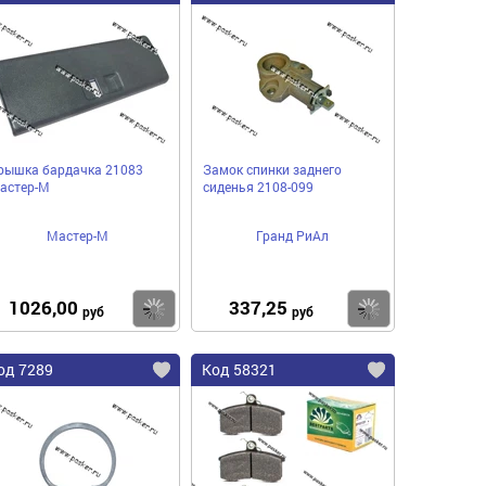
рышка бардачка 21083
Замок спинки заднего
астер-М
сиденья 2108-099
Мастер-М
Гранд РиАл
1026,00
337,25
пить
Купить
Купить
руб
руб
од 7289
Код 58321