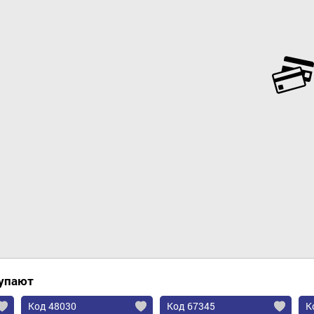
Добавить в корзину
купают
Код 48030
Код 67345
К