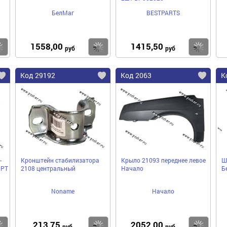
БелМаг
BESTPARTS
1558,00
1415,50
Купить
Купить
Ку
руб
руб
Код 29192
Код 2063
К
-
Кронштейн стабилизатора
Крыло 21093 переднее левое
Ш
БРТ
2108 центральный
Начало
Б
Noname
Начало
213,75
2052,00
Купить
Купить
Ку
руб
руб