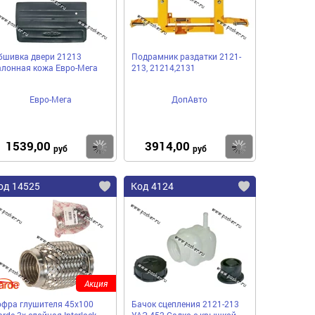
бшивка двери 21213
Подрамник раздатки 2121-
алонная кожа Евро-Мега
213, 21214,2131
Евро-Мега
ДопАвто
1539,00
3914,00
пить
Купить
Купить
руб
руб
од 14525
Код 4124
Акция
офра глушителя 45x100
Бачок сцепления 2121-213
rde 3х слойная Interloсk
УАЗ-452 Садко с крышкой