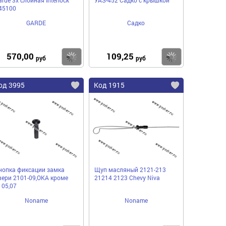
45100
GARDE
Садко
570,00
109,25
пить
Купить
Купить
руб
руб
од 3995
Код 1915
нопка фиксации замка
Щуп масляный 2121-213
вери 2101-09,ОКА кроме
21214 2123 Chevy Niva
105,07
Noname
Noname