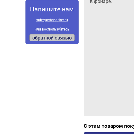
в фонаре.
Напишите нам
sale@avtopasker.ru
или воспользуйтесь
обратной связью
С этим товаром по