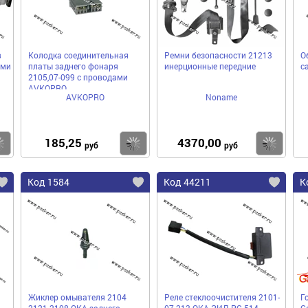
в
Колодка соединительная
Ремни безопасности 21213
О
ами
платы заднего фонаря
инерционные передние
с
2105,07-099 с проводами
AVKOPRO
AVKOPRO
Noname
185,25
4370,00
Купить
Купить
Ку
руб
руб
Код 1584
Код 44211
К
Жиклер омывателя 2104
Реле стеклоочистителя 2101-
Г
2121 2108 ОКА заднего
07 213 ОКА ЗИЛ РС-514
Ga