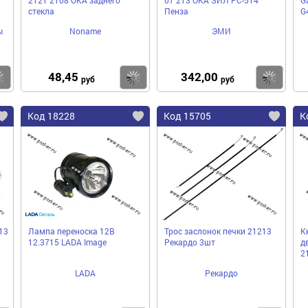
стекла
Пенза
G
ы
Noname
ЭМИ
48,45
342,00
Купить
Купить
Ку
руб
руб
Код 18228
Код 15705
К
13
Лампа переноска 12В
Трос заслонок печки 21213
К
12.3715 LADA Image
Рекардо 3шт
д
2
LADA
Рекардо