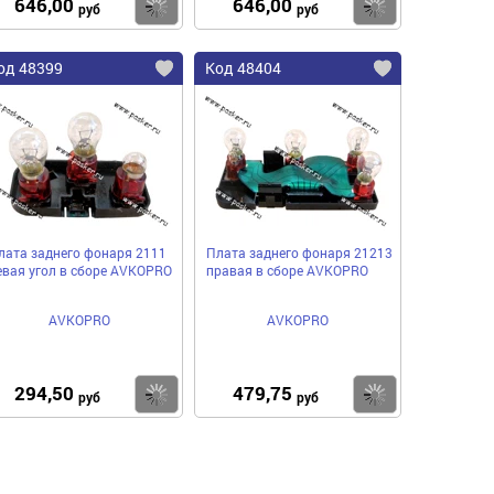
646,00
646,00
пить
Купить
Купить
руб
руб
од 48399
Код 48404
лата заднего фонаря 2111
Плата заднего фонаря 21213
евая угол в сборе AVKOPRO
правая в сборе AVKOPRO
AVKOPRO
AVKOPRO
294,50
479,75
пить
Купить
Купить
руб
руб