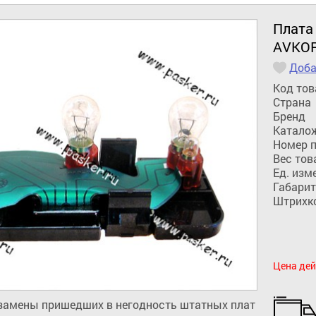
Плата 
AVKO
Доба
Код тов
Страна
Бренд
Катало
Номер 
Вес тов
Ед. изм
Габарит
Штрихк
Цена дей
 замены пришедших в негодность штатных плат 