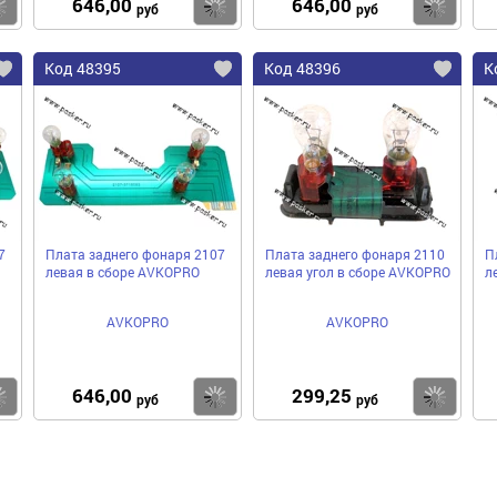
646,00
646,00
Купить
Купить
Ку
руб
руб
Код 48395
Код 48396
К
7
Плата заднего фонаря 2107
Плата заднего фонаря 2110
П
левая в сборе AVKOPRO
левая угол в сборе AVKOPRO
л
AVKOPRO
AVKOPRO
646,00
299,25
Купить
Купить
Ку
руб
руб