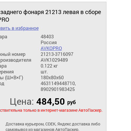
заднего фонаря 21213 левая в сборе
PRO
вить в избранное
ара
48403
Россия
AVKOPRO
жный номер
21213-3716097
производителя
AVK1029489
ара
0.122 кг
ерения
шт.
ы (Ш×В×Г)
180x80x60
од
4631149448710,
8902901983425
Цена:
484,50
руб
ствительна только в интернет-магазине АвтоПаскер.
Доставка курьером, CDEK, Яндекс доставка либо
самовывоз из магазинов АвтоПаскер.