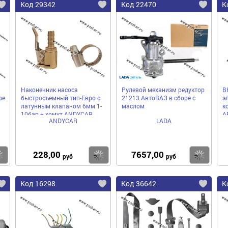
Код 29342
Код 22470
К
Наконечник насоса
Рулевой механизм редуктор
В
ре
быстросъемный тип-Евро с
21213 АвтоВАЗ в сборе с
э
латунным клапаном 6мм 1-
маслом
к
10бар + хомут ANDYCAR
А
ANDYCAR
LADA
с
228,00
7657,00
Купить
Купить
Ку
руб
руб
Код 16298
Код 36642
К