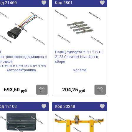
од 21469
Код 5801
К
Палец суппорта 2121 21213
лектростеклоподъемников с
2123 Chevrolet Niva 4шт в
олодкой
сборе
ВТОЭЛЕКТРОНИКА 92.3709
Автоэлектроника
Noname
 7-ю проводами
693,50
204,25
пить
Купить
Купить
руб
руб
од 12103
Код 20248