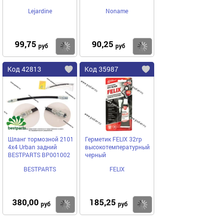
Lejardine
Noname
99,75
90,25
Купить
Купить
руб
руб
Код 42813
Код 35987
Шланг тормозной 2101
Герметик FELIX 32гр
4x4 Urban задний
высокотемпературный
BESTPARTS BP001002
черный
BESTPARTS
FELIX
380,00
185,25
Купить
Купить
руб
руб