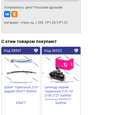
Понравилась цена? Расскажи друзьям!
материал - сталь оц., L 545, 10*1,25/10*1,25
С этим товаром покупают
Код 58597
Код 36533
Шланг тормозной 2101
Цилиндр задний
задний KRAFT 003053
тормозной 2101-03
2106 2121 БелМаг
оригинал BM0053
KRAFT
БелМаг