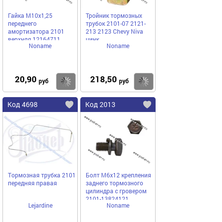
Гайка М10х1,25
Тройник тормозных
переднего
трубок 2101-07 2121-
амортизатора 2101
213 2123 Chevy Niva
верхняя 12164711
цинк
Noname
Noname
20,90
218,50
Купить
Купить
руб
руб
Код 4698
Код 2013
Тормозная трубка 2101
Болт М6х12 крепления
передняя правая
заднего тормозного
цилиндра с гровером
2101-13824121
Lejardine
Noname