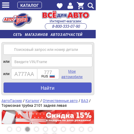
КАТАЛОГ
Интернет-магазин:
8-800-333-07-90
часы работы с 9:00 до 22:00 (пн-пт)
СЕТЬ МАГАЗИНОВ АВТОЗАПЧАСТЕЙ
или
Мои
или
автомобили
Найти
АвтоПаскер
/
Каталог
/
Отечественные авто
/
ВАЗ
/
Тормозная трубка 2101 задняя левая