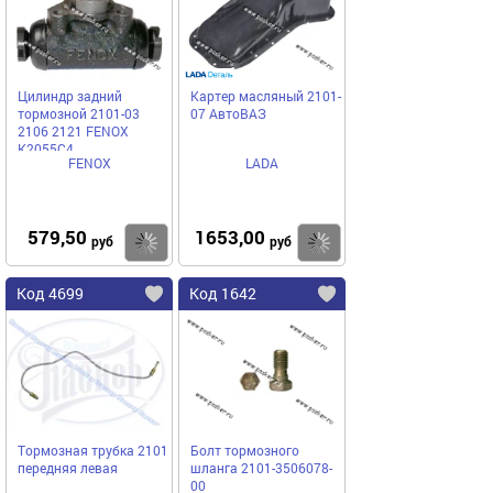
Цилиндр задний
Картер масляный 2101-
тормозной 2101-03
07 АвтоВАЗ
2106 2121 FENOX
K2055C4
FENOX
LADA
579,50
1653,00
Купить
Купить
руб
руб
Код 4699
Код 1642
Тормозная трубка 2101
Болт тормозного
передняя левая
шланга 2101-3506078-
00