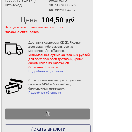
Габариты (Ш×В×Г)
900x10x10
Штрихкод
4815669000096,
4815669004292
Цена:
104,50
руб
Цена действительна только в интернет-
магазине АвтоПаскер.
Доставка курьером, CDEK, Яндекс
доставка либо самовывоз из
магазинов АвтоПаскер.
Минимальная сумма заказа 500 рублей
для всех способов доставки, кроме
самовывоза из магазинов
Сети «АвтоПаскер».
Подробнее о доставке
Оплата наличными при получении,
картами VISA и MasterCard,
банковским переводом.
Подробнее об оплате
Искать аналоги