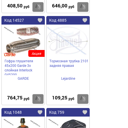
408,50
646,00
Купить
Купить
руб
руб
Код 14527
Код 4885
Акция
Гофра глушителя
Тормозная трубка 2101
45x200 Garde 3х
задняя правая
слойная Interloсk
G45200
GARDE
Lejardine
764,75
109,25
Купить
Купить
руб
руб
Код 1048
Код 759