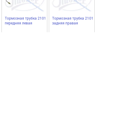
Тормозная трубка 2101
Тормозная трубка 2101
передняя левая
задняя правая
Lejardine
Lejardine
99,75
109,25
Купить
Купить
руб
руб
Выгодное предложение
Код 19704
Код 61102
Акция
Акция