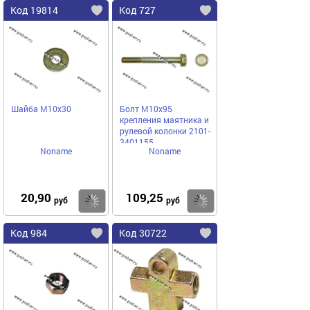
Код 19814
Код 727
Шайба М10x30
Болт М10х95
крепления маятника и
рулевой колонки 2101-
3401155
Noname
Noname
20,90
109,25
Купить
Купить
руб
руб
Код 984
Код 30722