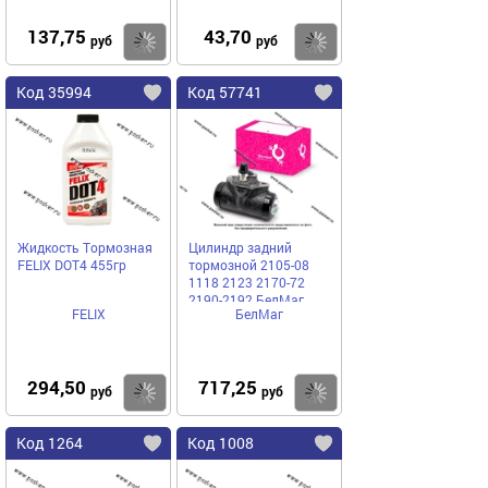
137,75
43,70
Купить
Купить
руб
руб
Код 35994
Код 57741
Жидкость Тормозная
Цилиндр задний
FELIX DOT4 455гр
тормозной 2105-08
1118 2123 2170-72
2190-2192 БелМаг
FELIX
БелМаг
оригинал BM4160
294,50
717,25
Купить
Купить
руб
руб
Код 1264
Код 1008