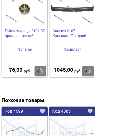
Гайка ступицы 2101-07
Бампер 2107
правая с точкой
Кампласт-Т задний
Noname
Кампласт
76,00
1045,00
Купить
Купить
руб
руб
Похожие товары
Код 4699
Код 4885