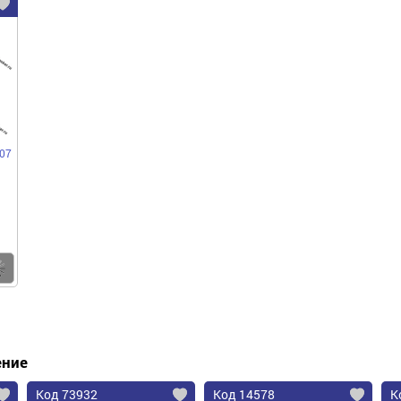
07
Купить
ение
Код 73932
Код 14578
К