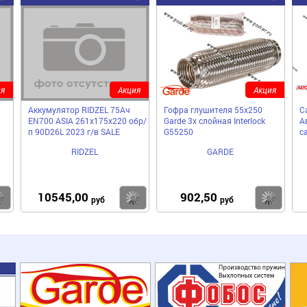
я
Акция
Акция
Аккумулятор RIDZEL 75Ач
Гофра глушителя 55x250
С
й
EN700 ASIA 261x175x220 обр/
Garde 3х слойная Interloсk
А
п 90D26L 2023 г/в SALE
G55250
с
RIDZEL
GARDE
10545,00
902,50
Купить
Купить
Ку
руб
руб