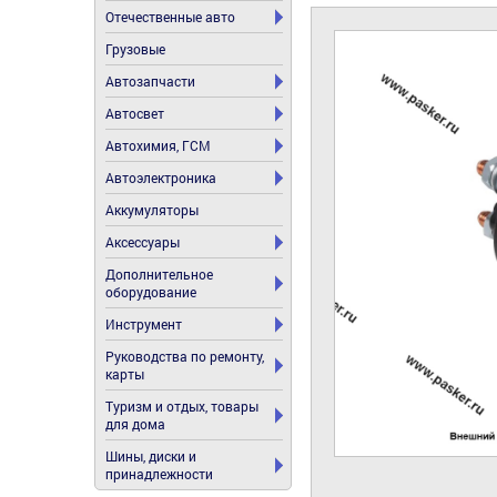
Отечественные авто
Грузовые
Автозапчасти
Автосвет
Автохимия, ГСМ
Автоэлектроника
Аккумуляторы
Аксессуары
Дополнительное
оборудование
Инструмент
Руководства по ремонту,
карты
Туризм и отдых, товары
для дома
Шины, диски и
принадлежности