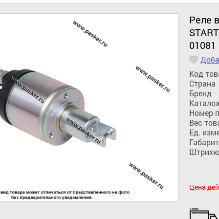
Реле 
START
01081
Доба
Код тов
Страна
Бренд
Катало
Номер 
Вес тов
Ед. изм
Габарит
Штрихк
Цена дей