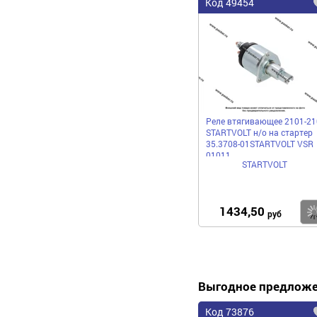
Код 49454
Реле втягивающее 2101-21
STARTVOLT н/о на стартер
35.3708-01STARTVOLT VSR
01011
STARTVOLT
1434,50
руб
Выгодное предлож
Код 73876