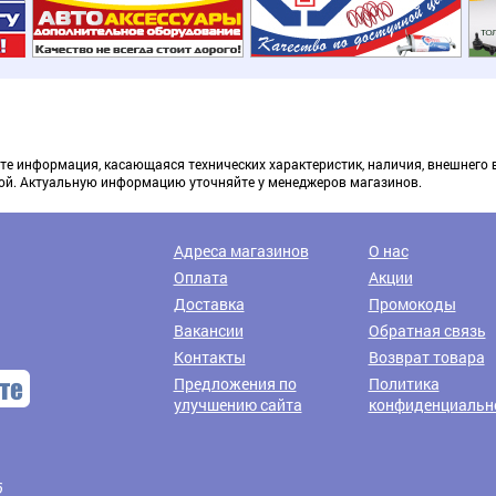
те информация, касающаяся технических характеристик, наличия, внешнего 
ой. Актуальную информацию уточняйте у менеджеров магазинов.
Доставка транспортными компаниями
Адреса магазинов
О нас
Оплата
Акции
Доставка
Промокоды
Вакансии
Обратная связь
Контакты
Возврат товара
Предложения по
Политика
улучшению сайта
конфиденциальн
6