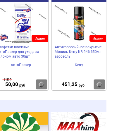
Акция
Акция
алфетки влажные
Антикоррозийное покрытие
втоПаскер для ухода за
Мовиль Kerry KR-946 650мл
алоном авто 30шт
аэрозоль
АвтоПаскер
Kerry
115 ₽
50,00
451,25
пить
Купить
Купить
руб
руб