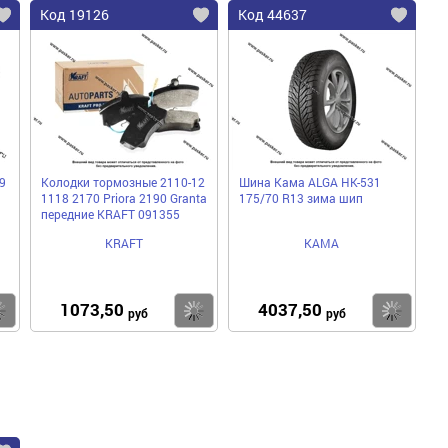
Код 19126
Код 44637
9
Колодки тормозные 2110-12
Шина Кама ALGA НК-531
1118 2170 Priora 2190 Granta
175/70 R13 зима шип
передние KRAFT 091355
KRAFT
КАМА
1073,50
4037,50
Купить
Купить
Ку
руб
руб