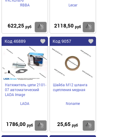
Ульяновск
ЯВВА
Lecar
622,25
2118,50
Купить
Купить
руб
руб
Код 46889
Код 9057
Натяжитель цепи 2101-
Шайба М12 шланга
07 автоматический
сцепления медная
LADA Image
LADA
Noname
1786,00
25,65
Купить
Купить
руб
руб