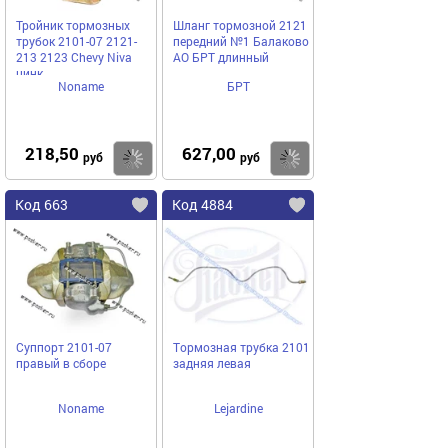
Тройник тормозных
Шланг тормозной 2121
трубок 2101-07 2121-
передний №1 Балаково
213 2123 Chevy Niva
АО БРТ длинный
цинк
Noname
БРТ
218,50
627,00
Купить
Купить
руб
руб
Код 663
Код 4884
Суппорт 2101-07
Тормозная трубка 2101
правый в сборе
задняя левая
Noname
Lejardine