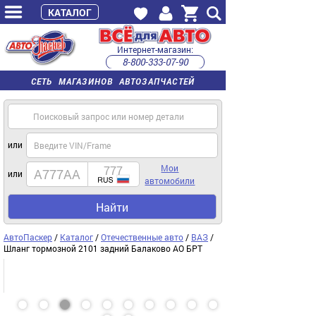
КАТАЛОГ
Интернет-магазин:
8-800-333-07-90
часы работы с 9:00 до 22:00 (пн-пт)
СЕТЬ МАГАЗИНОВ АВТОЗАПЧАСТЕЙ
или
Мои
или
автомобили
Найти
АвтоПаскер
/
Каталог
/
Отечественные авто
/
ВАЗ
/
Шланг тормозной 2101 задний Балаково АО БРТ