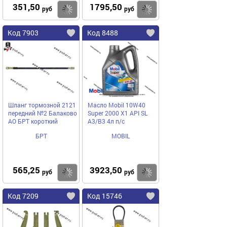
351,50
1795,50
Купить
Купить
руб
руб
Код 7903
Код 8488
Шланг тормозной 2121
Масло Mobil 10W40
передний №2 Балаково
Super 2000 X1 API SL
АО БРТ короткий
A3/B3 4л п/с
БРТ
MOBIL
565,25
3923,50
Купить
Купить
руб
руб
Код 7209
Код 15746