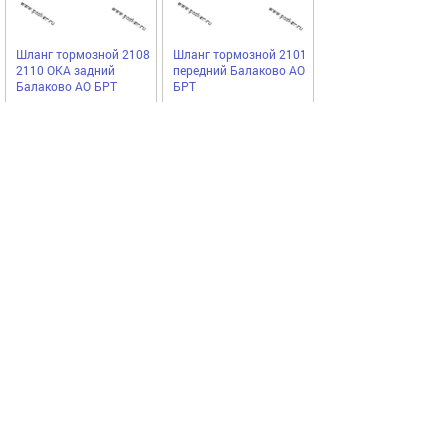
Шланг тормозной 2108
Шланг тормозной 2101
2110 ОКА задний
передний Балаково АО
Балаково АО БРТ
БРТ
БРТ
БРТ
475,00
551,00
Купить
Купить
руб
руб
Выгодное предложение
Код 75452
Код 68806
Акция
Акция