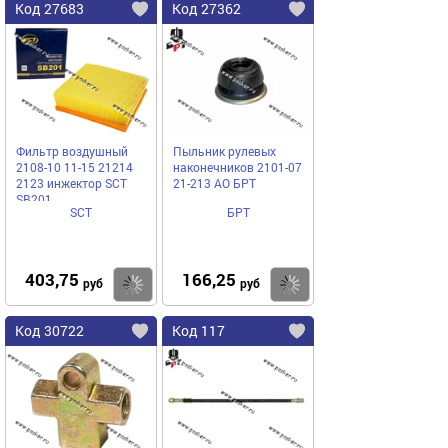
Код 27683
Код 27362
Фильтр воздушный
Пыльник рулевых
2108-10 11-15 21214
наконечников 2101-07
2123 инжектор SCT
21-213 АО БРТ
SB201
SCT
БРТ
403,75
166,25
Купить
Купить
руб
руб
Код 30722
Код 117