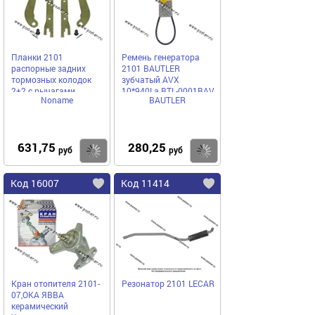
Планки 2101
Ремень генератора
распорные задних
2101 BAUTLER
тормозных колодок
зубчатый AVX
2+2 с рычагами
10*940La BTL-0001BAV
Noname
BAUTLER
631,75
280,25
Купить
Купить
руб
руб
Код 16007
Код 11414
Кран отопителя 2101-
Резонатор 2101 LECAR
07,ОКА ЯВВА
керамический