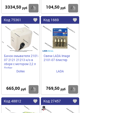
3334,50
104,50
Купить
Купить
руб
руб
Код 75361
Код 1669
Бачок омывателя 2101-
Свечи LADA Image
07 2121 21213 н/о в
2101-07 блистер
сборе с мотором 2,2 л
Dollex
Dollex
LADA
665,00
769,50
Купить
Купить
руб
руб
Код 48812
Код 27457