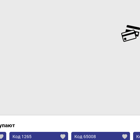
Добавить в корзину
купают
Код 1265
Код 65008
К