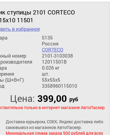
ик ступицы 2101 CORTECO
15х10 11501
вить в избранное
ара
5135
Россия
CORTECO
жный номер
2101-3103038
производителя
12011501B
ара
0.026 кг
ерения
шт.
ы (Ш×В×Г)
55x55x5
од
3358960115010
Цена:
399,00
руб
ствительна только в интернет-магазине АвтоПаскер.
Доставка курьером, CDEK, Яндекс доставка либо
самовывоз из магазинов АвтоПаскер.
Минимальная сумма заказа 500 рублей для всех