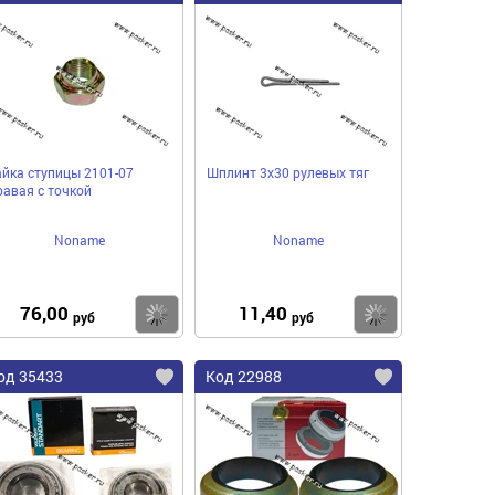
айка ступицы 2101-07
Шплинт 3х30 рулевых тяг
равая с точкой
Noname
Noname
76,00
11,40
пить
Купить
Купить
руб
руб
од 35433
Код 22988