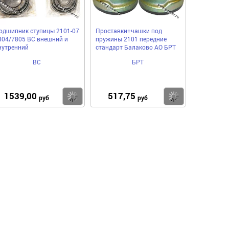
одшипник ступицы 2101-07
Проставки+чашки под
804/7805 ВС внешний и
пружины 2101 передние
нутренний
стандарт Балаково АО БРТ
ВС
БРТ
1539,00
517,75
пить
Купить
Купить
руб
руб