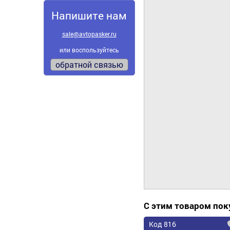
Напишите нам
sale@avtopasker.ru
или воспользуйтесь
обратной связью
С этим товаром по
Код 816