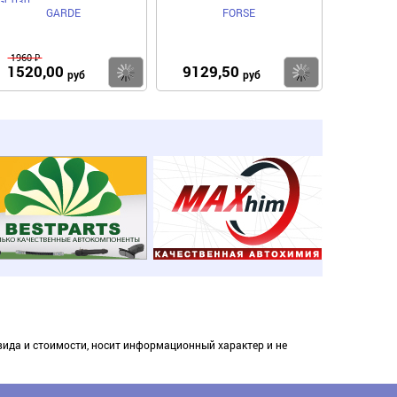
GC030
GARDE
FORSE
1960 ₽
1520,00
9129,50
пить
Купить
Купить
руб
руб
вида и стоимости, носит информационный характер и не