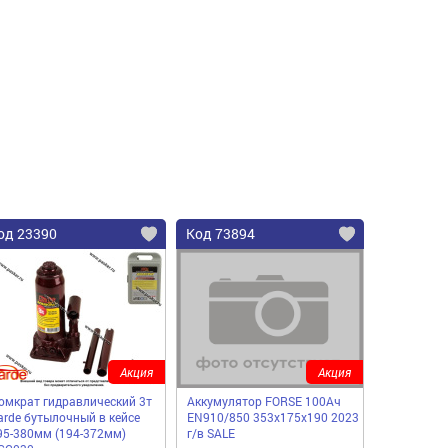
од 23390
Код 73894
Акция
Акция
омкрат гидравлический 3т
Аккумулятор FORSE 100Ач
arde бутылочный в кейсе
EN910/850 353х175х190 2023
95-380мм (194-372мм)
г/в SALE