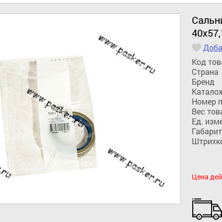
Сальн
40х57,
Доба
Код тов
Страна
Бренд
Катало
Номер 
Вес тов
Ед. изм
Габарит
Штрихк
Цена дей