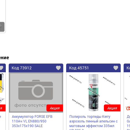
Купить
ение
Код 73912
Код 45751
К
я
Акция
Акция
e
Аккумулятор FORSE EFB
Полироль торпеды Kerry
Д
110Ач VL EN880/950
аэрозоль пенный апельсин с
G
353х175х190 SALE
матовым эффектом 335мл
1