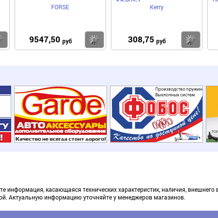
KR-905-3
D
FORSE
Kerry
9547,50
308,75
Купить
Купить
Ку
руб
руб
те информация, касающаяся технических характеристик, наличия, внешнего 
ой. Актуальную информацию уточняйте у менеджеров магазинов.