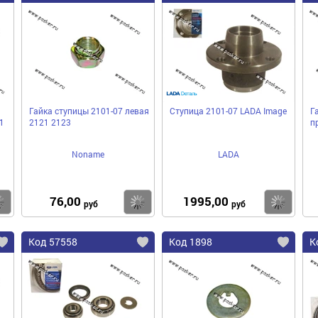
Гайка ступицы 2101-07 левая
Ступица 2101-07 LADA Image
Г
1
2121 2123
п
Noname
LADA
76,00
1995,00
Купить
Купить
Ку
руб
руб
Код 57558
Код 1898
К