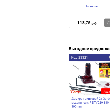
Noname
118,75
руб
Выгодное предлож
Код 23321
Акци
Домкрат винтовой 2т Gard
механический DTV020 180-
390mm