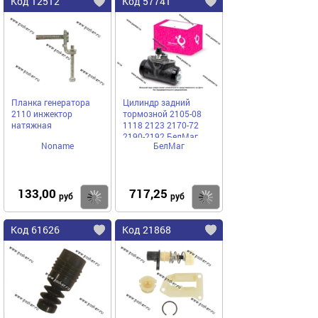
Код 12512
Код 57741
Планка генератора
Цилиндр задний
2110 инжектор
тормозной 2105-08
натяжная
1118 2123 2170-72
2190-2192 БелМаг
Noname
БелМаг
оригинал BM4160
133,00
717,25
Купить
Купить
руб
руб
Код 61626
Код 21868