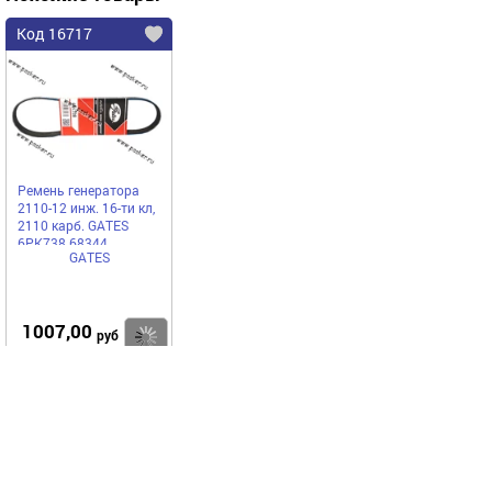
Код 16717
Ремень генератора
2110-12 инж. 16-ти кл,
2110 карб. GATES
6PK738 68344
GATES
1007,00
Купить
руб
Выгодное предложение
Код 73894
Код 19714