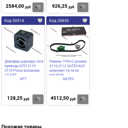
2584,00
926,25
Купить
Купить
руб
руб
Код 30514
Код 36830
Демпфер шарнира тяги
Ремень ГРМ+2 ролика
привода КПП 2110
2110-2112 GATES КиТ-
2170 Priora Балаково
комплект 16-ти кл
АО БРТ
K015539
БРТ
GATES
128,25
4512,50
Купить
Купить
руб
руб
Похожие товары