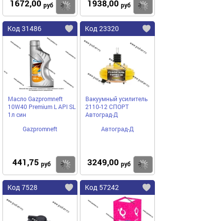
1672,00
1938,00
Купить
Купить
руб
руб
Код 31486
Код 23320
Масло Gazpromneft
Вакуумный усилитель
10W40 Premium L API SL
2110-12 СПОРТ
1л син
Автоград-Д
Gazpromneft
Автоград-Д
441,75
3249,00
Купить
Купить
руб
руб
Код 7528
Код 57242