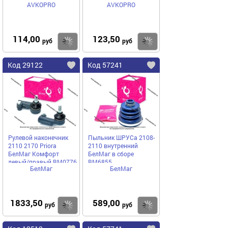
AVKOPRO
AVKOPRO
114,00
123,50
Купить
Купить
руб
руб
Код 29122
Код 57241
Рулевой наконечник
Пыльник ШРУСа 2108-
2110 2170 Priora
2110 внутренний
БелМаг Комфорт
БелМаг в сборе
левый/правый BM0776
BM6855
БелМаг
БелМаг
1833,50
589,00
Купить
Купить
руб
руб