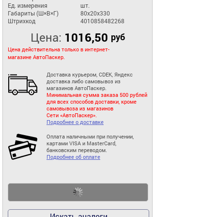
Ед. измерения
шт.
Габариты (Ш×В×Г)
80x20x330
Штрихкод
4010858482268
Цена:
1016,50
руб
Цена действительна только в интернет-
магазине АвтоПаскер.
Доставка курьером, CDEK, Яндекс
доставка либо самовывоз из
магазинов АвтоПаскер.
Минимальная сумма заказа 500 рублей
для всех способов доставки, кроме
самовывоза из магазинов
Сети «АвтоПаскер».
Подробнее о доставке
Оплата наличными при получении,
картами VISA и MasterCard,
банковским переводом.
Подробнее об оплате
Искать аналоги