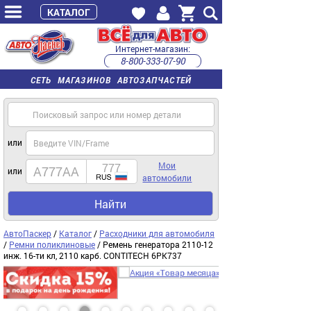
КАТАЛОГ
Интернет-магазин:
8-800-333-07-90
часы работы с 9:00 до 22:00 (пн-пт)
СЕТЬ МАГАЗИНОВ АВТОЗАПЧАСТЕЙ
или
Мои
или
автомобили
Найти
АвтоПаскер
/
Каталог
/
Расходники для автомобиля
/
Ремни поликлиновые
/ Ремень генератора 2110-12
инж. 16-ти кл, 2110 карб. CONTITECH 6PK737