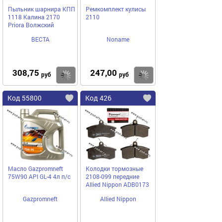
Пыльник шарнира КПП
Ремкомплект кулисы
1118 Калина 2170
2110
Priora Волжский
ВЕСТА
Noname
308,75
247,00
Купить
Купить
руб
руб
Код 55800
Код 426
Масло Gazpromneft
Колодки тормозные
75W90 API GL-4 4л п/с
2108-099 передние
Allied Nipрon ADB0173
Gazpromneft
Allied Nippon