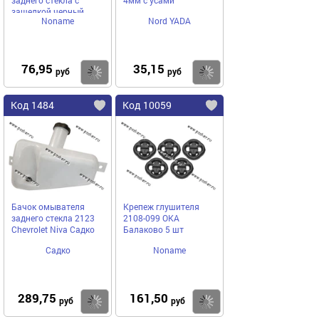
заднего стекла с
4мм с усами
защелкой черный
Noname
Nord YADA
76,95
35,15
Купить
Купить
руб
руб
Код 1484
Код 10059
Бачок омывателя
Крепеж глушителя
заднего стекла 2123
2108-099 ОКА
Chevrolet Niva Садко
Балаково 5 шт
Садко
Noname
289,75
161,50
Купить
Купить
руб
руб