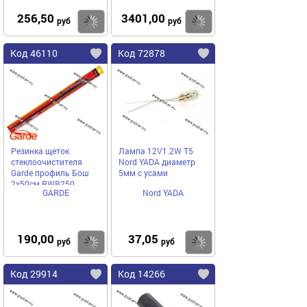
256,50
3401,00
Купить
Купить
руб
руб
Код 46110
Код 72878
Резинка щеток
Лампа 12V1.2W Т5
стеклоочистителя
Nord YADA диаметр
Garde профиль Бош
5мм с усами
2х50см RWB250
GARDE
Nord YADA
190,00
37,05
Купить
Купить
руб
руб
Код 29914
Код 14266