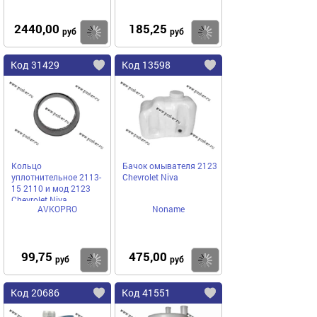
2440,00
185,25
Купить
Купить
руб
руб
Код 31429
Код 13598
Кольцо
Бачок омывателя 2123
уплотнительное 2113-
Chevrolet Niva
15 2110 и мод 2123
Chevrolet Niva
AVKOPRO
Noname
приемной трубы
AVKOPRO
99,75
475,00
Купить
Купить
руб
руб
Код 20686
Код 41551