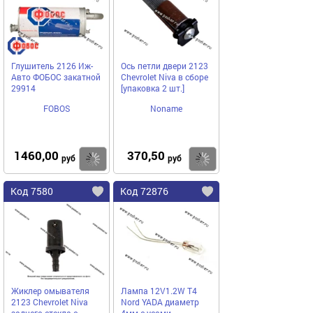
Глушитель 2126 Иж-
Ось петли двери 2123
Авто ФОБОС закатной
Chevrolet Niva в сборе
29914
[упаковка 2 шт.]
FOBOS
Noname
1460,00
370,50
Купить
Купить
руб
руб
Код 7580
Код 72876
Жиклер омывателя
Лампа 12V1.2W Т4
2123 Chevrolet Niva
Nord YADA диаметр