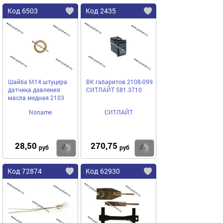
Код 6503
Код 2435
Шайба М14 штуцера
ВК габаритов 2108-099
датчика давления
СИТЛАЙТ 581.3710
масла медная 2103
Noname
СИТЛАЙТ
28,50
270,75
Купить
Купить
руб
руб
Код 72874
Код 62930