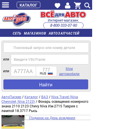
КАТАЛОГ
Интернет-магазин:
8-800-333-07-90
часы работы с 9:00 до 22:00 (пн-пт)
СЕТЬ МАГАЗИНОВ АВТОЗАПЧАСТЕЙ
или
Мои
или
автомобили
Найти
АвтоПаскер
/
Каталог
/
ВАЗ
/
Niva Travel (Niva
Chevrolet, Niva 2123)
/ Фонарь освещения номерного
знака 2110 2123 Chevy Niva Иж-2715 Таврия с
лампой 18.3717 Рысь