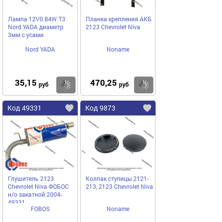
Лампа 12V0.84W Т3
Планка крепления АКБ
Nord YADA диаметр
2123 Chevrolet Niva
3мм с усами
Nord YADA
Noname
35,15
470,25
Купить
Купить
руб
руб
Код 49331
Код 9873
Глушитель 2123
Колпак ступицы 2121-
Chevrolet Niva ФОБОС
213, 2123 Chevrolet Niva
н/о закатной 2004-
49331
FOBOS
Noname