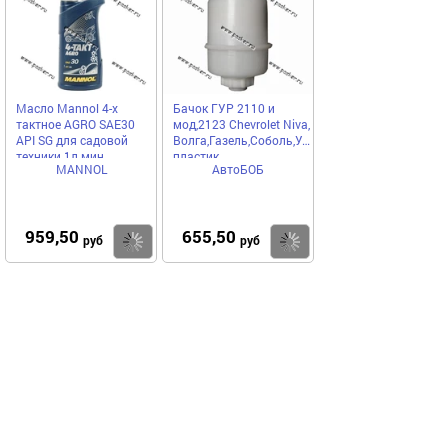
Масло Mannol 4-х
Бачок ГУР 2110 и
тактное AGRO SAE30
мод,2123 Chevrolet Niva,
API SG для садовой
Волга,Газель,Соболь,УАЗ
техники 1л мин
пластик
MANNOL
АвтоБОБ
MN7203-1
959,50
655,50
Купить
Купить
руб
руб
Выгодное предложение
Код 17281
Код 14425