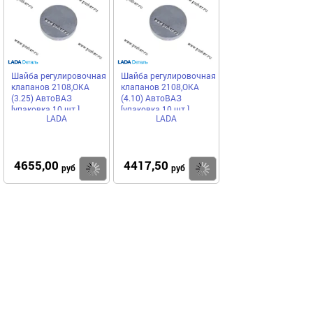
Шайба регулировочная
Шайба регулировочная
клапанов 2108,ОКА
клапанов 2108,ОКА
(3.25) АвтоВАЗ
(4.10) АвтоВАЗ
[упаковка 10 шт.]
[упаковка 10 шт.]
LADA
LADA
4655,00
4417,50
Купить
Купить
руб
руб
Выгодное предложение
Код 65984
Код 23394