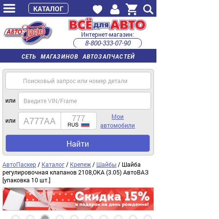
КАТАЛОГ
Интернет-магазин:
8-800-333-07-90
часы работы с 9:00 до 22:00 (пн-пт)
СЕТЬ МАГАЗИНОВ АВТОЗАПЧАСТЕЙ
или
Мои
или
автомобили
Найти
АвтоПаскер
/
Каталог
/
Крепеж
/
Шайбы
/ Шайба
регулировочная клапанов 2108,ОКА (3.05) АвтоВАЗ
[упаковка 10 шт.]