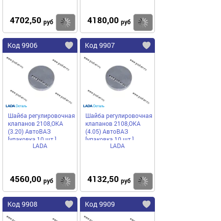
4702,50
4180,00
Купить
Купить
руб
руб
Код 9906
Код 9907
Шайба регулировочная
Шайба регулировочная
клапанов 2108,ОКА
клапанов 2108,ОКА
(3.20) АвтоВАЗ
(4.05) АвтоВАЗ
[упаковка 10 шт.]
[упаковка 10 шт.]
LADA
LADA
4560,00
4132,50
Купить
Купить
руб
руб
Код 9908
Код 9909