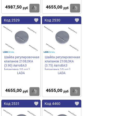
4987,50
4655,00
Купить
Купить
руб
руб
Код 2529
Код 2530
Шайба регулировочная
Шайба регулировочная
клапанов 2108,ОКА
клапанов 2108,ОКА
(3.90) АвтоВАЗ
(3.75) АвтоВАЗ
[упаковка 10 шт.]
[упаковка 10 шт.]
LADA
LADA
4655,00
4655,00
Купить
Купить
руб
руб
Код 2531
Код 4460