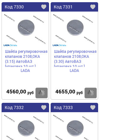
Код 7330
Код 7331
Шайба регулировочная
Шайба регулировочная
клапанов 2108,ОКА
клапанов 2108,ОКА
(3.15) АвтоВАЗ
(3.30) АвтоВАЗ
[упаковка 10 шт.]
[упаковка 10 шт.]
LADA
LADA
4560,00
4655,00
Купить
Купить
руб
руб
Код 7332
Код 7333