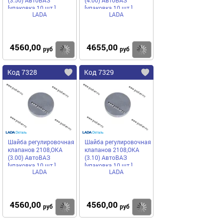
(3.50) АвтоВАЗ
(4.00) АвтоВАЗ
[упаковка 10 шт.]
[упаковка 10 шт.]
LADA
LADA
4560,00
4655,00
Купить
Купить
руб
руб
Код 7328
Код 7329
Шайба регулировочная
Шайба регулировочная
клапанов 2108,ОКА
клапанов 2108,ОКА
(3.00) АвтоВАЗ
(3.10) АвтоВАЗ
[упаковка 10 шт.]
[упаковка 10 шт.]
LADA
LADA
4560,00
4560,00
Купить
Купить
руб
руб