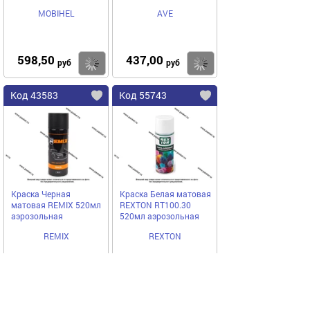
MOBIHEL
AVE
598,50
437,00
Купить
Купить
руб
руб
Код 43583
Код 55743
Краска Черная
Краска Белая матовая
матовая REMIX 520мл
REXTON RT100.30
аэрозольная
520мл аэрозольная
REMIX
REXTON
389,50
323,00
Купить
Купить
руб
руб