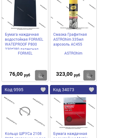
Бумага наждачная
Смазка Графитная
водостойкая FORMEL
ASTROhim 335мл
WATEPROOF Р800
аэрозоль AC455
230*280 латексная
FORMEL
ASTROhim
85957320800
76,00
323,00
Купить
Купить
руб
руб
Код 9595
Код 34073
Кольцо ШРУСа 2108
Бумага наждачная