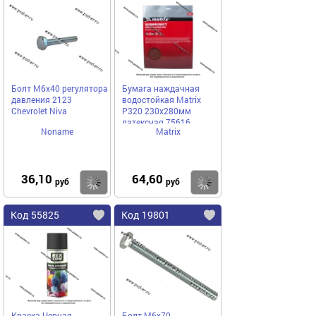
Болт М6х40 регулятора
Бумага наждачная
давления 2123
водостойкая Matrix
Chevrolet Niva
P320 230х280мм
латексная 75616
Noname
Matrix
36,10
64,60
Купить
Купить
руб
руб
Код 55825
Код 19801
Краска Черная
Болт М6х70