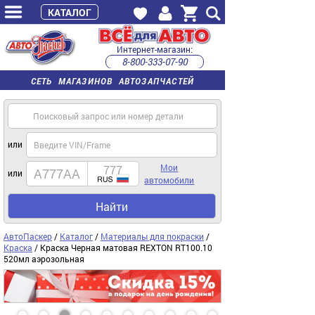
КАТАЛОГ
Интернет-магазин:
8-800-333-07-90
часы работы с 9:00 до 22:00 (пн-пт)
СЕТЬ МАГАЗИНОВ АВТОЗАПЧАСТЕЙ
или
Мои
или
автомобили
Найти
АвтоПаскер
/
Каталог
/
Материалы для покраски
/
Краска
/ Краска Черная матовая REXTON RT100.10
520мл аэрозольная