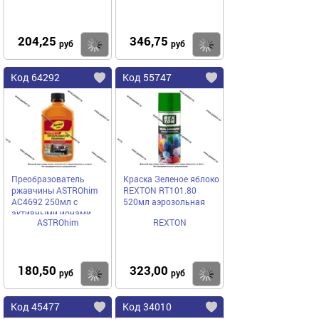
204,25
346,75
Купить
Купить
руб
руб
Код 64292
Код 55747
Преобразователь
Краска Зеленое яблоко
ржавчины ASTROhim
REXTON RT101.80
AC4692 250мл с
520мл аэрозольная
активными ионами
ASTROhim
REXTON
цинка
180,50
323,00
Купить
Купить
руб
руб
Код 45477
Код 34010