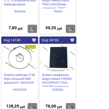
2121 стопорное на вал
водостойкая Matrix
привода малое
P800 230х280мм
латексная 75622
Noname
Matrix
7,60
50,35
Купить
Купить
руб
руб
Код 14748
Код 34195
Хомуты привода 2108
Бумага наждачная
Евро большой-D88/
водостойкая FORMEL
малый-D31 ANDYCAR
WATEPROOF Р320
230*280 латексная
ANDYCAR
FORMEL
85957320320
128,25
76,00
Купить
Купить
руб
руб