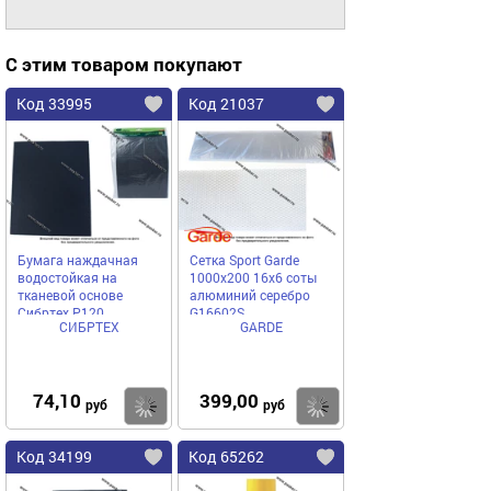
С этим товаром покупают
Код 33995
Код 21037
Бумага наждачная
Сетка Sport Garde
водостойкая на
1000х200 16х6 соты
тканевой основе
алюминий серебро
Сибртех P120
G16602S
СИБРТЕХ
GARDE
230х280мм 756457
74,10
399,00
Купить
Купить
руб
руб
Код 34199
Код 65262