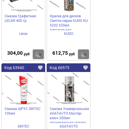
Смазка Графитная
Краска для дисков
LECAR 400 гр
Светло-серая KUDO KU-
5202 520мл
аэрозольная
Lecar
KUDO
304,00
612,75
Купить
Купить
руб
руб
Код 63940
Код 66575
Смазка ШРУС SINTEC
Смазка Универсальная
100мл
AGAT-AVTO Мастер-
ключ 200мл
проникающая смазка
SINTEC
AGAT-AVTO
аэрозоль SL0305