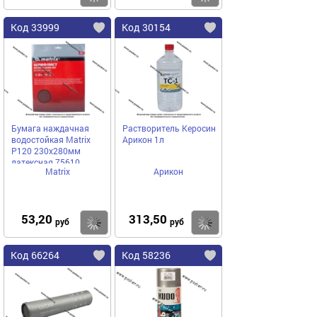
Код 33999
Код 30154
Бумага наждачная
Растворитель Керосин
водостойкая Matrix
Арикон 1л
P120 230х280мм
латексная 75610
Matrix
Арикон
53,20
313,50
Купить
Купить
руб
руб
Код 66264
Код 58236