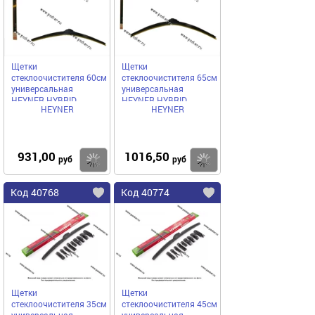
Щетки
Щетки
стеклоочистителя 60см
стеклоочистителя 65см
универсальная
универсальная
HEYNER HYBRID
HEYNER HYBRID
HEYNER
HEYNER
гибридная
гибридная
931,00
1016,50
Купить
Купить
руб
руб
Код 40768
Код 40774
Щетки
Щетки
стеклоочистителя 35см
стеклоочистителя 45см