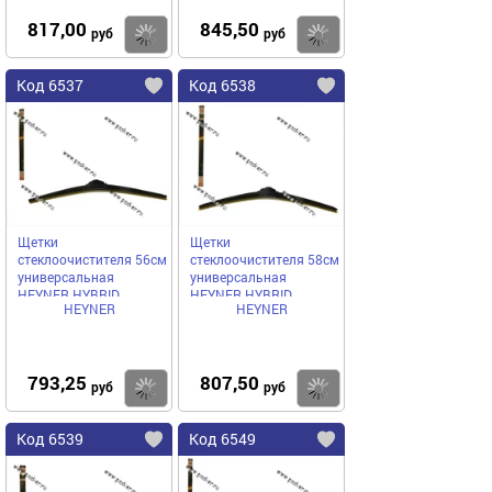
817,00
845,50
Купить
Купить
руб
руб
Код 6537
Код 6538
Щетки
Щетки
стеклоочистителя 56см
стеклоочистителя 58см
универсальная
универсальная
HEYNER HYBRID
HEYNER HYBRID
HEYNER
HEYNER
гибридная
гибридная
793,25
807,50
Купить
Купить
руб
руб
Код 6539
Код 6549