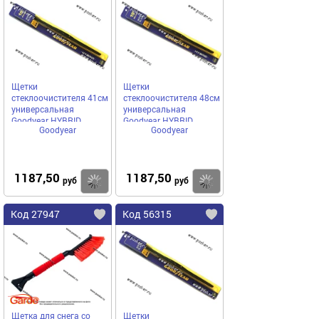
Щетки
Щетки
стеклоочистителя 41см
стеклоочистителя 48см
универсальная
универсальная
Goodyear HYBRID
Goodyear HYBRID
Goodyear
Goodyear
гибридная
гибридная
1187,50
1187,50
Купить
Купить
руб
руб
Код 27947
Код 56315
Щетка для снега со
Щетки