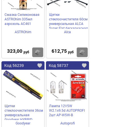
Смазка Силиконовая
Щетки
ASTROhim 335мл
стеклоочистителя 60см
аэрозоль AC461
универсальная ALCA
Super Flat бескаркасная
ASTROhim
Alca
323,00
612,75
Купить
Купить
руб
руб
Код 56239
Код 58737
Щетки
Лампа 12V5W
стеклоочистителя 36см
W2.1х9.5d AUTOPROFI
универсальная
2шт AP-W5W-B
Goodyear HYBRID
Goodyear
Autoprofi
гибридная