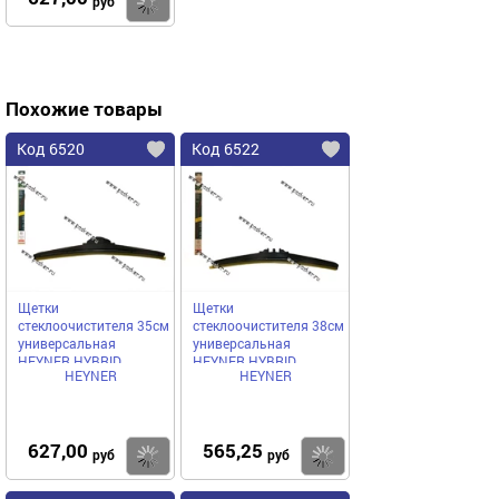
Купить
руб
Похожие товары
Код 6520
Код 6522
Щетки
Щетки
стеклоочистителя 35см
стеклоочистителя 38см
универсальная
универсальная
HEYNER HYBRID
HEYNER HYBRID
HEYNER
HEYNER
гибридная
гибридная
627,00
565,25
Купить
Купить
руб
руб