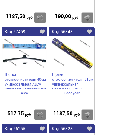
1187,50
190,00
Купить
Купить
руб
руб
Код 57469
Код 56343
Щетки
Щетки
стеклоочистителя 40см
стеклоочистителя 51см
универсальная ALCA
универсальная
Super Flat бескаркасная
Goodyear HYBRID
Alca
Goodyear
гибридная
517,75
1187,50
Купить
Купить
руб
руб
Код 56255
Код 56328