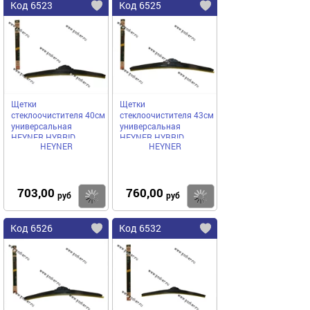
Код 6523
Код 6525
Щетки
Щетки
стеклоочистителя 40см
стеклоочистителя 43см
универсальная
универсальная
HEYNER HYBRID
HEYNER HYBRID
HEYNER
HEYNER
гибридная
гибридная
703,00
760,00
Купить
Купить
руб
руб
Код 6526
Код 6532