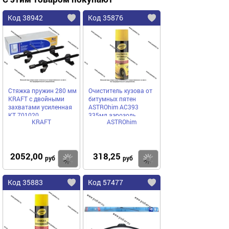
Код 38942
Код 35876
Стяжка пружин 280 мм
Очиститель кузова от
KRAFT с двойными
битумных пятен
захватами усиленная
ASTROhim AC393
KT 701020
335мл аэрозоль
KRAFT
ASTROhim
2052,00
318,25
Купить
Купить
руб
руб
Код 35883
Код 57477