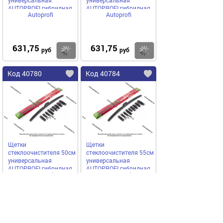
универсальная
универсальная
AUTOPROFI гибридная
AUTOPROFI гибридная
Autoprofi
Autoprofi
HYB-14
HYB-18
631,75
631,75
Купить
Купить
руб
руб
Код 40780
Код 40784
Щетки
Щетки
стеклоочистителя 50см
стеклоочистителя 55см
универсальная
универсальная
AUTOPROFI гибридная
AUTOPROFI гибридная
Autoprofi
Autoprofi
HYB-20
HYB-22
589,00
617,50
Купить
Купить
руб
руб