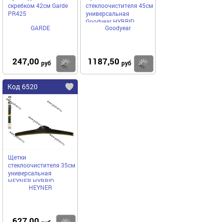
скребком 42см Garde
стеклоочистителя 45см
PR425
универсальная
Goodyear HYBRID
GARDE
Goodyear
гибридная
247,00
1187,50
Купить
Купить
руб
руб
Код 6520
Щетки
стеклоочистителя 35см
универсальная
HEYNER HYBRID
HEYNER
гибридная
627,00