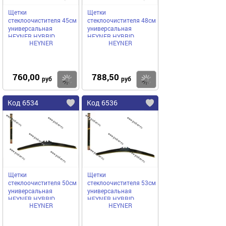
Щетки
Щетки
стеклоочистителя 45см
стеклоочистителя 48см
универсальная
универсальная
HEYNER HYBRID
HEYNER HYBRID
HEYNER
HEYNER
гибридная
гибридная
760,00
788,50
Купить
Купить
руб
руб
Код 6534
Код 6536
Щетки
Щетки
стеклоочистителя 50см
стеклоочистителя 53см
универсальная
универсальная
HEYNER HYBRID
HEYNER HYBRID
HEYNER
HEYNER
гибридная
гибридная