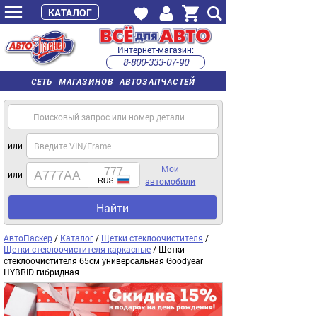
КАТАЛОГ
Интернет-магазин:
8-800-333-07-90
часы работы с 9:00 до 22:00 (пн-пт)
СЕТЬ МАГАЗИНОВ АВТОЗАПЧАСТЕЙ
или
Мои
или
автомобили
Найти
АвтоПаскер
/
Каталог
/
Щетки стеклоочистителя
/
Щетки стеклоочистителя каркасные
/ Щетки
стеклоочистителя 65см универсальная Goodyear
HYBRID гибридная