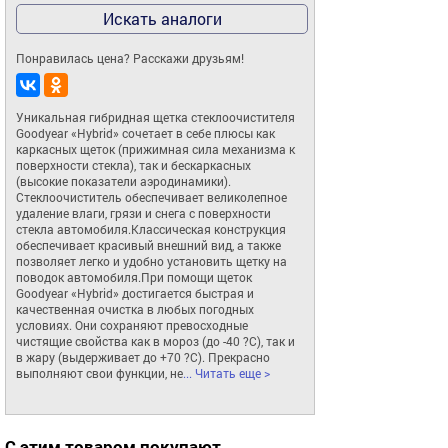
Искать аналоги
Понравилась цена? Расскажи друзьям!
Уникальная гибридная щетка стеклоочистителя 
Goodyear «Hybrid» сочетает в себе плюсы как 
каркасных щеток (прижимная сила механизма к 
поверхности стекла), так и бескаркасных 
(высокие показатели аэродинамики). 
Стеклоочиститель обеспечивает великолепное 
удаление влаги, грязи и снега с поверхности 
стекла автомобиля.Классическая конструкция 
обеспечивает красивый внешний вид, а также 
позволяет легко и удобно установить щетку на 
поводок автомобиля.При помощи щеток 
Goodyear «Hybrid» достигается быстрая и 
качественная очистка в любых погодных 
условиях. Они сохраняют превосходные 
чистящие свойства как в мороз (до -40 ?С), так и 
в жару (выдерживает до +70 ?С). Прекрасно 
выполняют свои функции, не
... Читать еще >
С этим товаром покупают