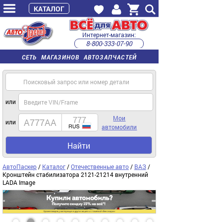
КАТАЛОГ
Интернет-магазин:
8-800-333-07-90
часы работы с 9:00 до 22:00 (пн-пт)
СЕТЬ МАГАЗИНОВ АВТОЗАПЧАСТЕЙ
или
Мои
или
автомобили
Найти
АвтоПаскер
/
Каталог
/
Отечественные авто
/
ВАЗ
/
Кронштейн стабилизатора 2121-21214 внутренний
LADA Image