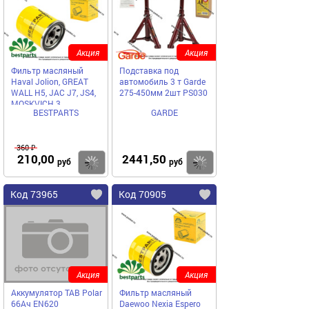
Акция
Акция
Фильтр масляный
Подставка под
Haval Jolion, GREAT
автомобиль 3 т Garde
WALL H5, JAC J7, JS4,
275-450мм 2шт PS030
MOSKVICH 3
BESTPARTS
GARDE
BESTPARTS BPOF-8988
360 ₽
210,00
2441,50
Купить
Купить
руб
руб
Код 73965
Код 70905
Акция
Акция
Аккумулятор TAB Polar
Фильтр масляный
66Ач EN620
Daewoo Nexia Espero