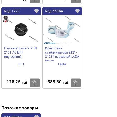
Код 1727
Код 56864
Пыльник рычага КПП
Кронштейн
2101 АО БРТ
стабилизатора 2121-
внутренний
21214 наружный LADA
Image
БРТ
LADA
128,25
389,50
Купить
Купить
руб
руб
Похожие товары