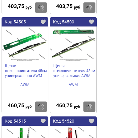
403,75
403,75
Купить
Купить
руб
руб
Код 54505
Код 54509
Щетки
Щетки
стеклоочистителя 45см
стеклоочистителя 48см
универсальная AWM
универсальная AWM
AWM
AWM
460,75
460,75
Купить
Купить
руб
руб
Код 54515
Код 54520