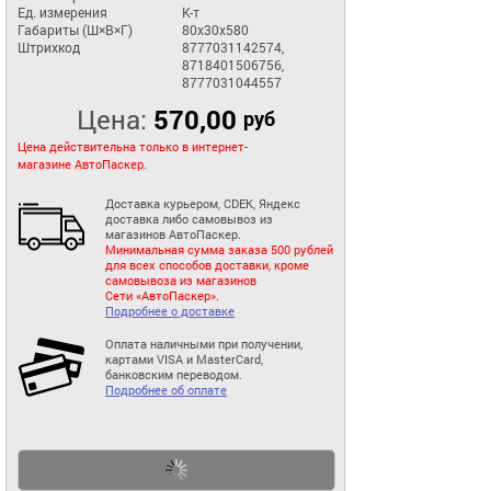
Ед. измерения
К-т
Габариты (Ш×В×Г)
80x30x580
Штрихкод
8777031142574,
8718401506756,
8777031044557
Цена:
570,00
руб
Цена действительна только в интернет-
магазине АвтоПаскер.
Доставка курьером, CDEK, Яндекс
доставка либо самовывоз из
магазинов АвтоПаскер.
Минимальная сумма заказа 500 рублей
для всех способов доставки, кроме
самовывоза из магазинов
Сети «АвтоПаскер».
Подробнее о доставке
Оплата наличными при получении,
картами VISA и MasterCard,
банковским переводом.
Подробнее об оплате