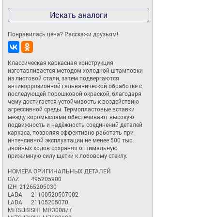
Искать аналоги
Понравилась цена? Расскажи друзьям!
Классическая каркасная конструкция 
изготавливается методом холодной штамповки 
из листовой стали, затем подвергаются 
антикоррозионной гальванической обработке с 
последующей порошковой окраской, благодаря 
чему достигается устойчивость к воздействию 
агрессивной среды. Термопластовые вставки 
между коромыслами обеспечивают высокую 
подвижность и надёжность соединений деталей 
каркаса, позволяя эффективно работать при 
интенсивной эксплуатации не менее 500 тыс. 
двойных ходов сохраняя оптимальную 
прижимную силу щетки к лобовому стеклу.

НОМЕРА ОРИГИНАЛЬНЫХ ДЕТАЛЕЙ

GAZ	495205900

IZH	21265205030

LADA	21100520507002

LADA	21105205070

MITSUBISHI	MR300877
