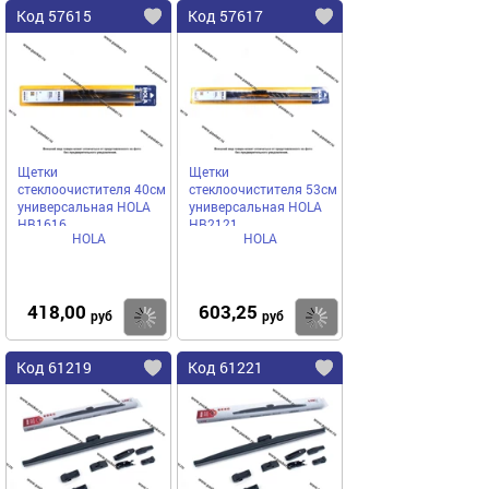
Код 57615
Код 57617
Щетки
Щетки
стеклоочистителя 40см
стеклоочистителя 53см
универсальная HOLA
универсальная HOLA
HB1616
HB2121
HOLA
HOLA
418,00
603,25
Купить
Купить
руб
руб
Код 61219
Код 61221