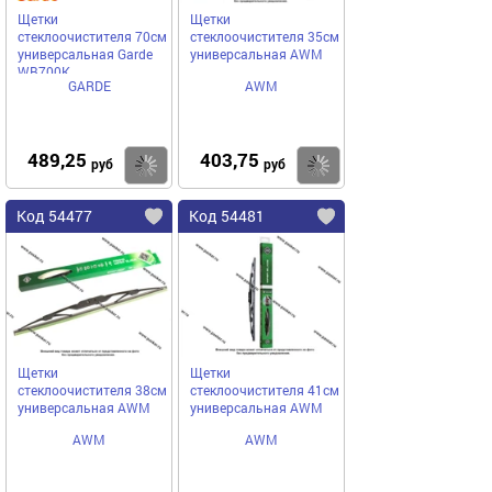
Щетки
Щетки
стеклоочистителя 70см
стеклоочистителя 35см
универсальная Garde
универсальная AWM
WB700K
GARDE
AWM
489,25
403,75
Купить
Купить
руб
руб
Код 54477
Код 54481
Щетки
Щетки
стеклоочистителя 38см
стеклоочистителя 41см
универсальная AWM
универсальная AWM
AWM
AWM