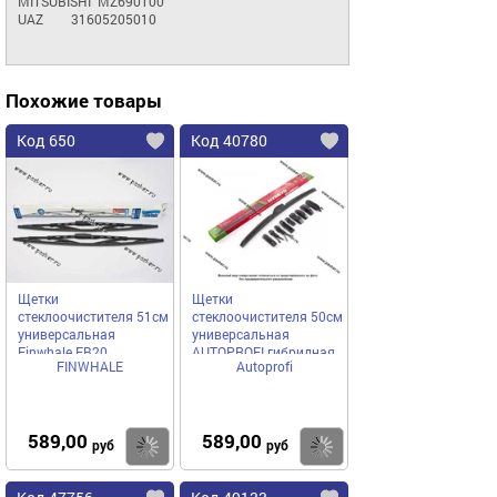
MITSUBISHI	MZ690100

UAZ	31605205010
Похожие товары
Код 650
Код 40780
Щетки
Щетки
стеклоочистителя 51см
стеклоочистителя 50см
универсальная
универсальная
Finwhale FB20
AUTOPROFI гибридная
FINWHALE
Autoprofi
HYB-20
589,00
589,00
Купить
Купить
руб
руб