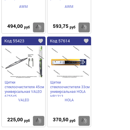
AWM
AWM
494,00
593,75
Купить
Купить
руб
руб
Код 55423
Код 57614
Щетки
Щетки
стеклоочистителя 45см
стеклоочистителя 33см
универсальная VALEO
универсальная HOLA
675545
HB1313
VALEO
HOLA
225,00
370,50
Купить
Купить
руб
руб