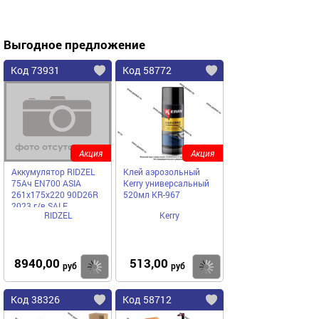
Выгодное предложение
Код 73931
Код 58772
Акция
Акция
Аккумулятор RIDZEL
Клей аэрозольный
75Ач EN700 ASIA
Kerry универсальный
261x175x220 90D26R
520мл KR-967
2023 г/в SALE
RIDZEL
Kerry
8940,00
513,00
Купить
Купить
руб
руб
Код 38326
Код 58712