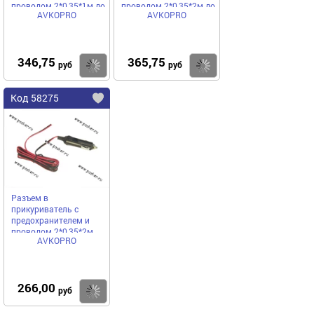
проводом 2*0,35*1м до
проводом 2*0,35*2м до
AVKOPRO
AVKOPRO
3А AVKOPRO
3А AVKOPRO
346,75
365,75
Купить
Купить
руб
руб
Код 58275
Разъем в
прикуриватель с
предохранителем и
проводом 2*0,35*2м
AVKOPRO
AVKOPRO
266,00
Купить
руб