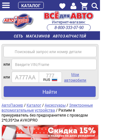
КАТАЛОГ
Интернет-магазин:
8-800-333-07-90
часы работы с 9:00 до 22:00 (пн-пт)
СЕТЬ МАГАЗИНОВ АВТОЗАПЧАСТЕЙ
или
Мои
или
автомобили
Найти
АвтоПаскер
/
Каталог
/
Аксессуары
/
Электронные
вспомогательные устройства
/ Разъем в
прикуриватель без предохранителя с проводом
2*0,35*2м AVKOPRO