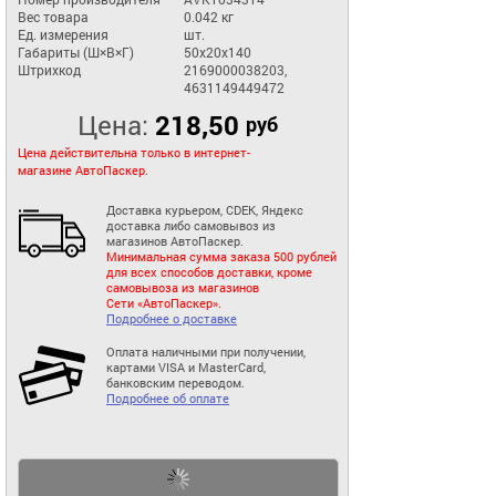
Вес товара
0.042 кг
Ед. измерения
шт.
Габариты (Ш×В×Г)
50x20x140
Штрихкод
2169000038203,
4631149449472
Цена:
218,50
руб
Цена действительна только в интернет-
магазине АвтоПаскер.
Доставка курьером, CDEK, Яндекс
доставка либо самовывоз из
магазинов АвтоПаскер.
Минимальная сумма заказа 500 рублей
для всех способов доставки, кроме
самовывоза из магазинов
Сети «АвтоПаскер».
Подробнее о доставке
Оплата наличными при получении,
картами VISA и MasterCard,
банковским переводом.
Подробнее об оплате