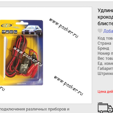
Удлини
кроко
блист
Доба
Код тов
Страна
Бренд
Номер 
Вес тов
Ед. изм
Габарит
Штрихк
Цена дей
подключения различных приборов и 