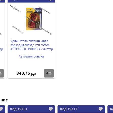
Удлинитель питания авто
крокодил-гнездо 2*0,75*5м
ер
АВТОЭЛЕКТРОНИКА блистер
Автоэлектроника
840,75
Купить
Купить
руб
ение
Код 19701
Код 19717
К