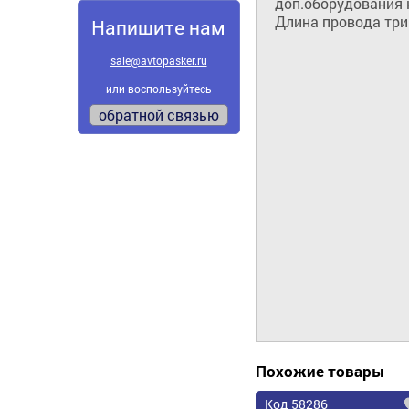
доп.оборудования к
Длина провода три
Напишите нам
sale@avtopasker.ru
или воспользуйтесь
обратной связью
Похожие товары
Код 58286