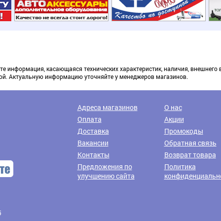
те информация, касающаяся технических характеристик, наличия, внешнего 
ой. Актуальную информацию уточняйте у менеджеров магазинов.
Доставка транспортными компаниями
Адреса магазинов
О нас
Оплата
Акции
Доставка
Промокоды
Вакансии
Обратная связь
Контакты
Возврат товара
Предложения по
Политика
улучшению сайта
конфиденциальн
6