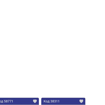
од 58771
Код 38311