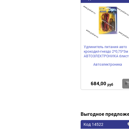
Удлинитель питания авто
крокодил-гнездо 2*0,75*3м
АВТОЭЛЕКТРОНИКА блист
Автоэлектроника
684,00
руб
Выгодное предлож
Код 14522