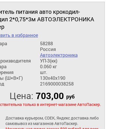
тель питания авто крокодил-
дил 2*0,75*3м АВТОЭЛЕКТРОНИКА
ер
вить в избранное
ара
58288
Россия
Автоэлектроника
производителя
УП-3(кк)
ара
0.060 кг
ерения
шт.
ы (Ш×В×Г)
130x40x190
од
2169000038258
Цена:
703,00
руб
ствительна только в интернет-магазине АвтоПаскер.
Доставка курьером, CDEK, Яндекс доставка либо
самовывоз из магазинов АвтоПаскер.
Минимальная сумма заказа 500 рублей для всех