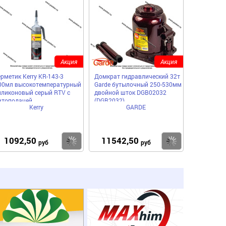
Акция
Акция
ерметик Kerry KR-143-3
Домкрат гидравлический 32т
00мл высокотемпературный
Garde бутылочный 250-530мм
иликоновый серый RTV с
двойной шток DGB02032
втоподачей
(DGB2032)
Kerry
GARDE
1092,50
11542,50
пить
Купить
Купить
руб
руб