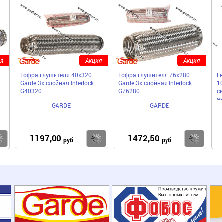
я
Акция
Акция
Гофра глушителя 40x320
Гофра глушителя 76x280
Г
Garde 3х слойная Interloсk
Garde 3х слойная Interloсk
1
G40320
G76280
с
а
GARDE
GARDE
1197,00
1472,50
Купить
Купить
Ку
руб
руб