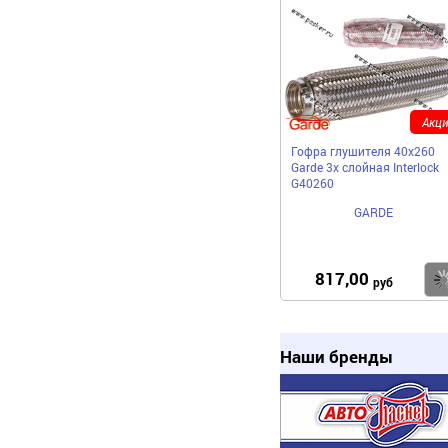
Акци
Гофра глушителя 40x260
Garde 3х слойная Interloсk
G40260
GARDE
817,00
руб
Наши бренды