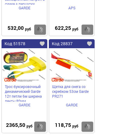
сумке + перчатки
GARDE
APS
TB548
532,00
622,25
Купить
Купить
руб
руб
Код 51578
Код 28837
Трос буксировочный
Щетка для снега со
динамический Garde
скребком 53см Garde
12т петли 6м ширина
PR271
ленты 80мм
GARDE
GARDE
2365,50
118,75
Купить
Купить
руб
руб