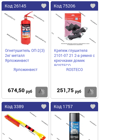
Код 26145
Код 75206
Огнетушитель ОП-2(З)
Крепеж глушителя
2кг металл
2101-07 21 2-а ремня с
Ярпожинвест
крючками домик
ROSTECO
Ярпожинвест
ROSTECO
674,50
251,75
Купить
Купить
руб
руб
Код 3389
Код 1757