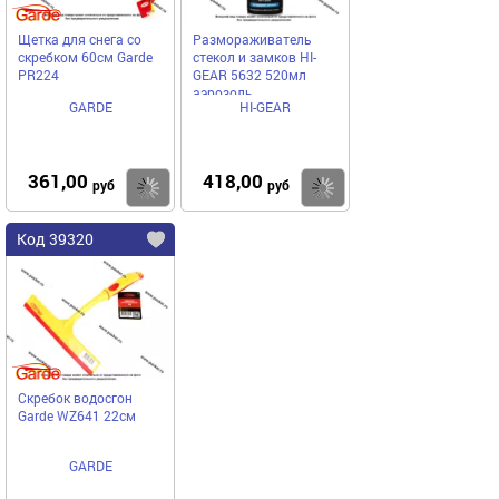
Щетка для снега со
Размораживатель
скребком 60см Garde
стекол и замков HI-
PR224
GEAR 5632 520мл
аэрозоль
GARDE
HI-GEAR
361,00
418,00
Купить
Купить
руб
руб
Код 39320
Скребок водосгон
Garde WZ641 22см
GARDE