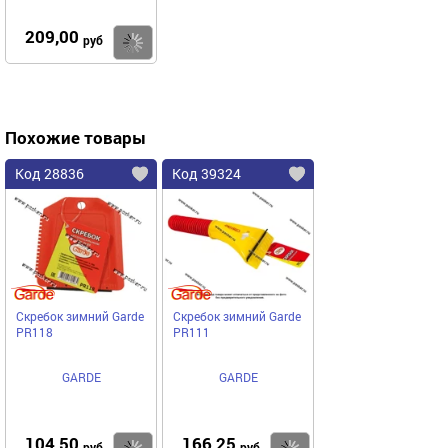
209,00
Купить
руб
Похожие товары
Код 28836
Код 39324
Скребок зимний Garde
Скребок зимний Garde
PR118
PR111
GARDE
GARDE
104,50
166,25
руб
руб