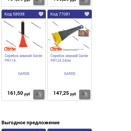
Купить
Купить
Код 58938
Код 77081
Скребок зимний Garde
Скребок зимний Garde
PR114
PR124 24см
GARDE
GARDE
161,50
147,25
Купить
Купить
руб
руб
Выгодное предложение