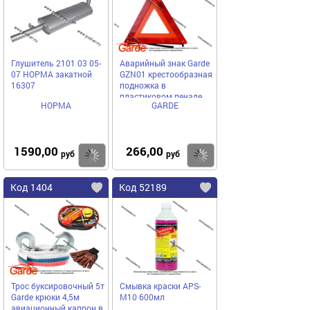
Глушитель 2101 03 05-
Аварийный знак Garde
07 НОРМА закатной
GZN01 крестообразная
16307
подножка в
пластиковом пенале
НОРМА
GARDE
1590,00
266,00
Купить
Купить
руб
руб
Код 1404
Код 52189
Трос буксировочный 5т
Смывка краски APS-
Garde крюки 4,5м
M10 600мл
авиационный капрон в