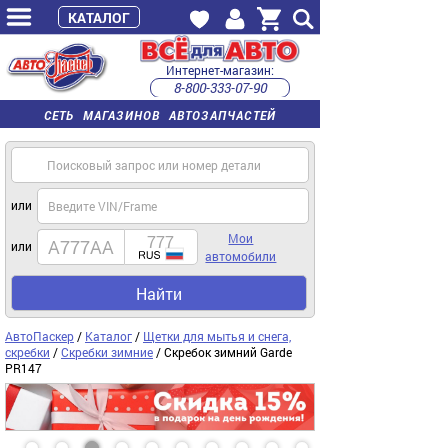
КАТАЛОГ
Интернет-магазин:
8-800-333-07-90
часы работы с 9:00 до 22:00 (пн-пт)
СЕТЬ МАГАЗИНОВ АВТОЗАПЧАСТЕЙ
или
Мои
или
автомобили
Найти
АвтоПаскер
/
Каталог
/
Щетки для мытья и снега,
скребки
/
Скребки зимние
/ Скребок зимний Garde
PR147