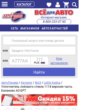
КАТАЛОГ
Интернет-магазин:
8-800-333-07-90
часы работы с 9:00 до 22:00 (пн-пт)
СЕТЬ МАГАЗИНОВ АВТОЗАПЧАСТЕЙ
или
Мои
или
автомобили
Найти
АвтоПаскер
/
Каталог
/
ВАЗ
/
LADA Kalina
/
Уплотнитель лобового стекла 1118 верхняя часть
Балаково АО БРТ