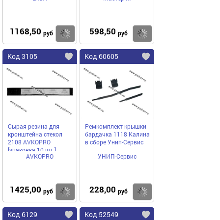
1168,50
598,50
Купить
Купить
руб
руб
Код 3105
Код 60605
Сырая резина для
Ремкомплект крышки
кронштейна стекол
бардачка 1118 Калина
2108 AVKOPRO
в сборе Унип-Сервис
[упаковка 10 шт.]
AVKOPRO
УНИП-Сервис
1425,00
228,00
Купить
Купить
руб
руб
Код 6129
Код 52549