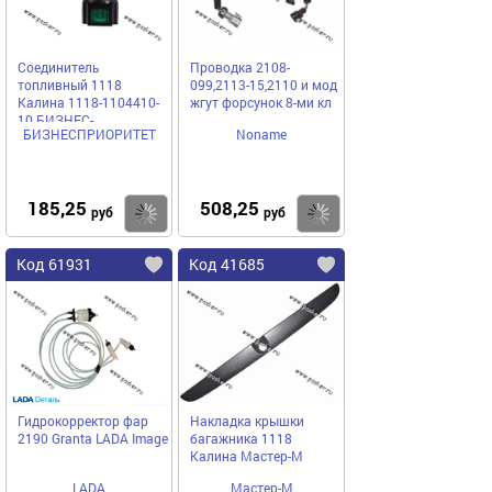
Соединитель
Проводка 2108-
топливный 1118
099,2113-15,2110 и мод
Калина 1118-1104410-
жгут форсунок 8-ми кл
10 БИЗНЕС-
БИЗНЕСПРИОРИТЕТ
Noname
ПРИОРИТЕТ
185,25
508,25
Купить
Купить
руб
руб
Код 61931
Код 41685
Гидрокорректор фар
Накладка крышки
2190 Granta LADA Image
багажника 1118
Калина Мастер-М
LADA
Мастер-М