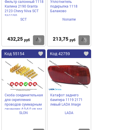
Фильтр салонный 1118
Уплотнитель
Калина 2190 Granta
подкрылка 1118
2123 Chevy Niva SCT
Балаково
SA1150
SCT
Noname
432,25
213,75
Купить
Купить
руб
руб
Код 55154
Код 42759
Скоба соединительная
Катафот заднего
для скрепления
бампера 1119 2171
проводов суммарным
левый LADA Image
сечением 4,0-6,0 кв мм
SLON
LADA
SLON [упаковка 100
шт.]