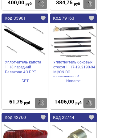
400,00
384,75
Купить
Купить
руб
руб
Код 35901
Код 79163
Уплотнитель капота
Уплотнитель боковых
1118 передний
стекол 1117-19, 2190-94
Балаково АО БРТ
MI/ON DO
ворсалановый
БРТ
Noname
(бархотка) аналог
Хорватия ПЛАСТЭК
61,75
1406,00
Купить
Купить
руб
руб
Код 42760
Код 22744