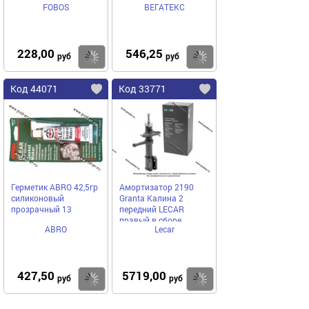
FOBOS
ВЕГАТЕКС
228,00
546,25
Купить
Купить
руб
руб
Код 44071
Код 33771
Герметик ABRO 42,5гр
Амортизатор 2190
силиконовый
Granta Калина 2
прозрачный 13
передний LECAR
правый в сборе
ABRO
Lecar
427,50
5719,00
Купить
Купить
руб
руб