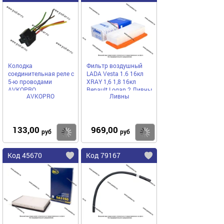
Колодка
Фильтр воздушный
соединительная реле с
LADA Vesta 1.6 16кл
5-ю проводами
XRAY 1,6 1,8 16кл
AVKOPRO
Renault Logan 2 Ливны
AVKOPRO
Ливны
ЭФВ 1203.1109080
133,00
969,00
Купить
Купить
руб
руб
Код 45670
Код 79167