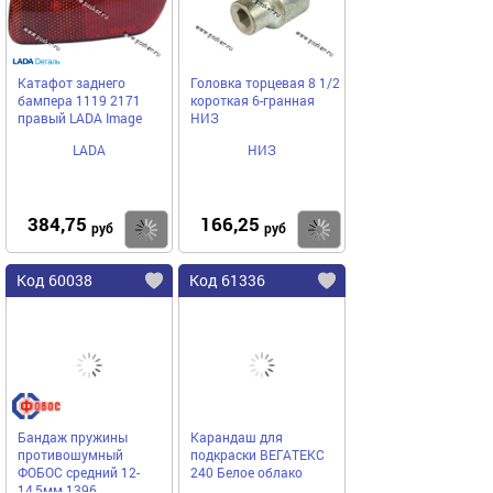
Катафот заднего
Головка торцевая 8 1/2
бампера 1119 2171
короткая 6-гранная
правый LADA Image
НИЗ
LADA
НИЗ
384,75
166,25
Купить
Купить
руб
руб
Код 60038
Код 61336
Бандаж пружины
Карандаш для
противошумный
подкраски ВЕГАТЕКС
ФОБОС средний 12-
240 Белое облако
14,5мм 1396