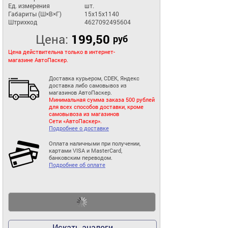
Ед. измерения
шт.
Габариты (Ш×В×Г)
15x15x1140
Штрихкод
4627092495604
Цена:
199,50
руб
Цена действительна только в интернет-
магазине АвтоПаскер.
Доставка курьером, CDEK, Яндекс
доставка либо самовывоз из
магазинов АвтоПаскер.
Минимальная сумма заказа 500 рублей
для всех способов доставки, кроме
самовывоза из магазинов
Сети «АвтоПаскер».
Подробнее о доставке
Оплата наличными при получении,
картами VISA и MasterCard,
банковским переводом.
Подробнее об оплате
Искать аналоги