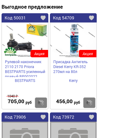
Выгодное предложение
Код 50031
Код 54709
Акция
Акция
Рулевой наконечник
Присадка Антигель
2110 2170 Priora
Diesel Kerry KR-352
BESTPARTS усиленный
270мл на 80л
правый BP002022
BESTPARTS
Kerry
1040 ₽
705,00
456,00
Купить
Купить
руб
руб
Код 73906
Код 73972