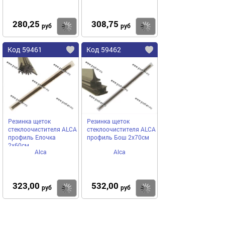
280,25
308,75
Купить
Купить
руб
руб
Код 59461
Код 59462
Резинка щеток
Резинка щеток
стеклоочистителя ALCA
стеклоочистителя ALCA
профиль Елочка
профиль Бош 2х70см
2х60см
Alca
Alca
323,00
532,00
Купить
Купить
руб
руб