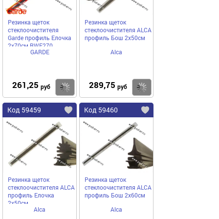
Резинка щеток
Резинка щеток
стеклоочистителя
стеклоочистителя ALCA
Garde профиль Елочка
профиль Бош 2х50см
2х70см RWE270
GARDE
Alca
261,25
289,75
Купить
Купить
руб
руб
Код 59459
Код 59460
Резинка щеток
Резинка щеток
стеклоочистителя ALCA
стеклоочистителя ALCA
профиль Елочка
профиль Бош 2х60см
2х50см
Alca
Alca