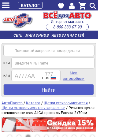
КАТАЛОГ
Интернет-магазин:
8-800-333-07-90
часы работы с 9:00 до 22:00 (пн-пт)
СЕТЬ МАГАЗИНОВ АВТОЗАПЧАСТЕЙ
или
Мои
или
автомобили
Найти
АвтоПаскер
/
Каталог
/
Щетки стеклоочистителя
/
Щетки стеклоочистителя каркасные
/ Резинка щеток
стеклоочистителя ALCA профиль Елочка 2х70см