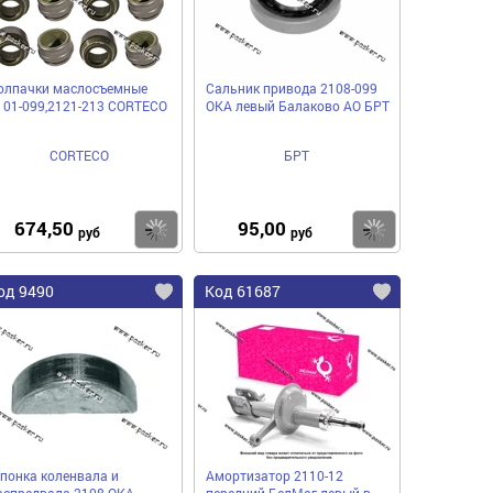
олпачки маслосъемные
Сальник привода 2108-099
101-099,2121-213 CORTECO
ОКА левый Балаково АО БРТ
CORTECO
БРТ
674,50
95,00
пить
Купить
Купить
руб
руб
од 9490
Код 61687
понка коленвала и
Амортизатор 2110-12
аспредвала 2108 ОКА
передний БелМаг левый в