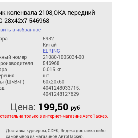
ик коленвала 2108,ОКА передний
G 28х42х7 546968
вить в избранное
ара
5982
Китай
ELRING
жный номер
21080-1005034-00
производителя
546968
ара
0.015 кг
ерения
шт.
ы (Ш×В×Г)
60x20x60
од
4041248033715,
4041248127629
Цена:
199,50
руб
ствительна только в интернет-магазине АвтоПаскер.
Доставка курьером, CDEK, Яндекс доставка либо
самовывоз из магазинов АвтоПаскер.