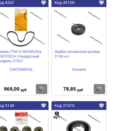
од 4347
Код 45100
емень ГРМ 2108-099,ОКА
Шайба натяжителя ролика
ONTITECH стандартный
2108 н/о
рофиль СТ527
CONTINENTAL
Noname
969,00
78,85
пить
Купить
Купить
руб
руб
од 5140
Код 27470