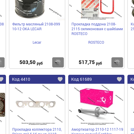
08
Фильтр масляный 2108-099
Прокладка поддона 2108-
К
10-12 ОКА LECAR
2115 силиконовая с шайбами
2
ROSTECO
Lecar
ROSTECO
503,50
517,75
Купить
Купить
Ку
руб
руб
Код 4410
Код 61689
К
Прокладка коллектора 2110,
Амортизатор 2110-12 1117-19
Ш
Priora дв1,6 16-ти кл, 1118
Калина задний БелМаг
р