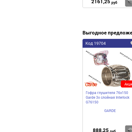
2161,25
руб
Выгодное предлож
Код 19704
Акци
Гофра глушителя 76x150
Garde 3х слойная Interloсk
G76150
GARDE
888,25
руб