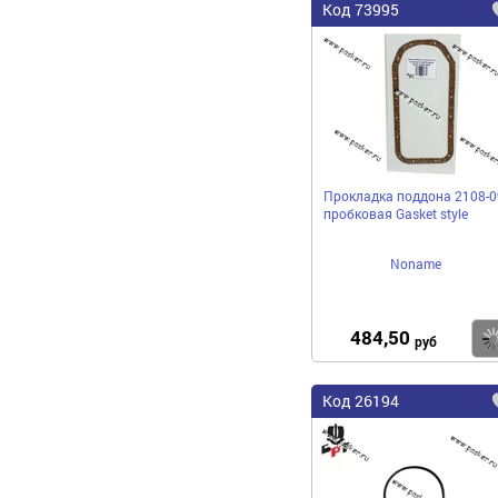
Код 73995
Прокладка поддона 2108-0
пробковая Gasket style
Noname
484,50
руб
Код 26194