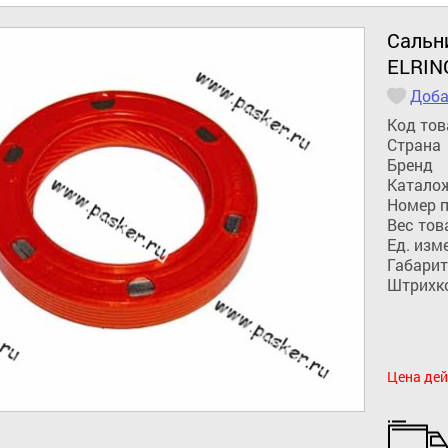
Сальн
ELRIN
Доба
Код тов
Страна
Бренд
Катало
Номер 
Вес тов
Ед. изм
Габарит
Штрихк
Цена дей