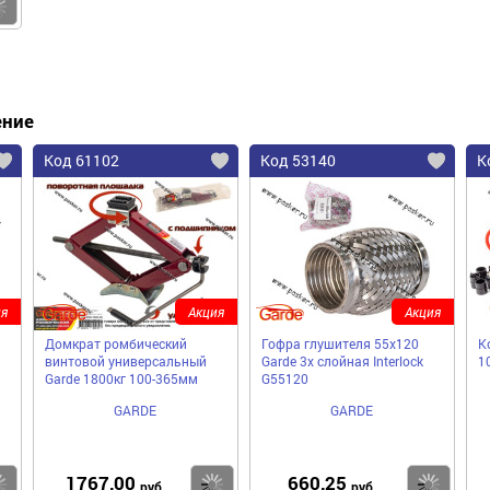
Купить
ение
Код 61102
Код 53140
К
я
Акция
Акция
Домкрат ромбический
Гофра глушителя 55x120
К
винтовой универсальный
Garde 3х слойная Interloсk
1
Garde 1800кг 100-365мм
G55120
GARDE
GARDE
1767,00
660,25
Купить
Купить
Ку
руб
руб