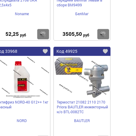
2,5х4х5
сборе BM9499
Noname
БелМаг
52,25
3505,50
пить
Купить
Купить
руб
руб
од 33968
Код 49925
нтифриз NORD-40 G12++ 1кг
Термостат 21082 2110 2170
расный
Priora BAUTLER инжекторный
н/о BTL-0082TC
NORD
BAUTLER