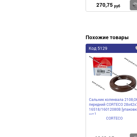
270,75
руб
Похожие товары
Код 5129
Сальник коленвала 2108,О
передний CORTECO 28х42х
16518/16012080B [упаковк
шт.]
CORTECO