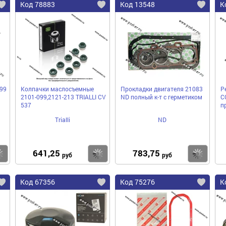
Код 78883
Код 13548
К
99
Колпачки маслосъемные
Прокладки двигателя 21083
Р
2101-099,2121-213 TRIALLI СV
ND полный к-т с герметиком
C
537
п
Trialli
ND
641,25
783,75
Купить
Купить
Ку
руб
руб
Код 67356
Код 75276
К