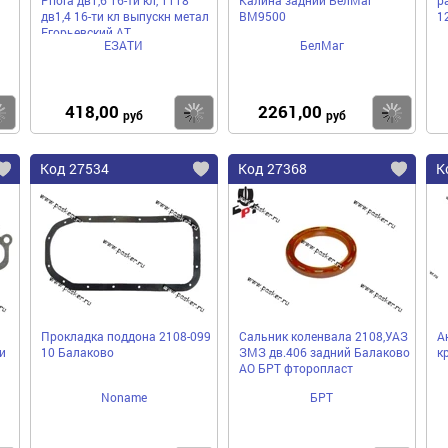
дв1,4 16-ти кл выпускн метал
BM9500
1
Егорьевский АТ
ЕЗАТИ
БелМаг
418,00
2261,00
Купить
Купить
Ку
руб
руб
Код 27534
Код 27368
К
Прокладка поддона 2108-099
Сальник коленвала 2108,УАЗ
А
и
10 Балаково
ЗМЗ дв.406 задний Балаково
к
АО БРТ фторопласт
Noname
БРТ