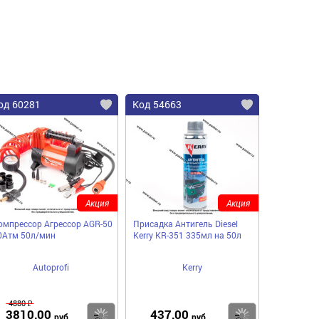
од 60281
Код 54663
Акция
Акция
омпрессор Агрессор AGR-50
Присадка Антигель Diesel
0Атм 50л/мин
Kerry KR-351 335мл на 50л
Autoprofi
Kerry
4880 ₽
3810,00
437,00
пить
Купить
Купить
руб
руб