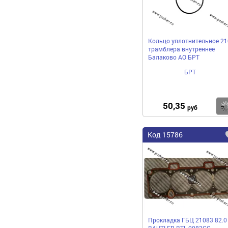
Кольцо уплотнительное 21
трамблера внутреннее
Балаково АО БРТ
БРТ
50,35
руб
Код 15786
Прокладка ГБЦ 21083 82.0
BAUTLER BTL-0083GC