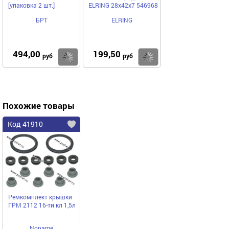
[упаковка 2 шт.]
ELRING 28х42х7 546968
БРТ
ELRING
494,00
199,50
Купить
Купить
руб
руб
Похожие товары
Код 41910
Ремкомплект крышки
ГРМ 2112 16-ти кл 1,5л
Noname