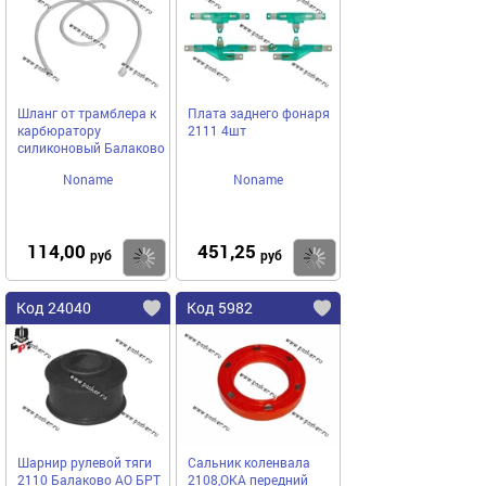
Шланг от трамблера к
Плата заднего фонаря
карбюратору
2111 4шт
силиконовый Балаково
Noname
Noname
114,00
451,25
Купить
Купить
руб
руб
Код 24040
Код 5982
Шарнир рулевой тяги
Сальник коленвала
2110 Балаково АО БРТ
2108,ОКА передний