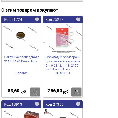
С этим товаром покупают
Код 31724
Код 75287
Заглушка распредвала
Прокладки ресивера и
2112, 2170 Priora 16кл
дроссельной заслонки
2110-2112, 1118, 2170
дв 1,6 л к-т 5 дет
Noname
ROSTECO
ROSTECO
83,60
256,50
Купить
Купить
руб
руб
Код 18913
Код 27355