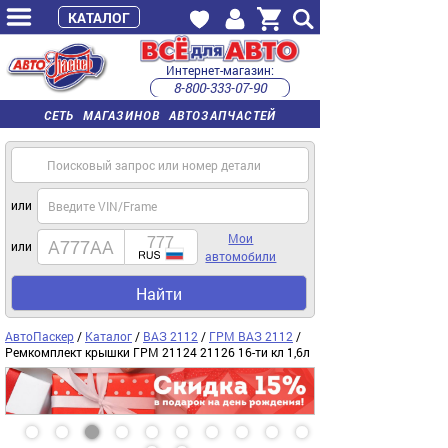
КАТАЛОГ
Интернет-магазин:
8-800-333-07-90
часы работы с 9:00 до 22:00 (пн-пт)
СЕТЬ МАГАЗИНОВ АВТОЗАПЧАСТЕЙ
или
Мои
или
автомобили
Найти
АвтоПаскер
/
Каталог
/
ВАЗ 2112
/
ГРМ ВАЗ 2112
/
Ремкомплект крышки ГРМ 21124 21126 16-ти кл 1,6л