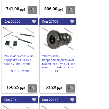
741,00
836,00
Купить
Купить
руб
руб
Код 60009
Код 27008
Ремкомплект крышки
Уплотнитель
бардачка 2113-15 в
направляющей трубки
сборе Унип-Сервис
масляного щупа 2110 и
мод., 2170 Priora 16-ти
УНИП-Сервис
БРТ
кл Балаково АО БРТ
166,25
53,20
Купить
Купить
руб
руб
Код 794
Код 22113