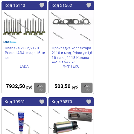
Код 16140
Код 31562
Клапана 2112, 2170
Прокладка коллектора
Priora LADA Image 16-ти
2110 и мод, Priora дв1,6
кл
16-ти кл, 1118 Калина
дв1,4 16-ти кл
LADA
ФРИТЕКС
выпускного металл
7932,50
503,50
Купить
Купить
руб
руб
Код 19961
Код 76870