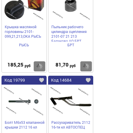
Крышка масляной
Пыльник рабочего
горловины 2101-
цилиндра сцепления
099,21,213,ОКА РЫСЬ
2101-07 21 213
Балаково АО БРТ
РЫСЬ
БРТ
185,25
81,70
Купить
Купить
руб
руб
Код 19799
Код 14684
Болт М6х53 клапанной
Рассухариватель 2112
крышки 2112 16 кл
16-ти кл АВТОСПЕЦ