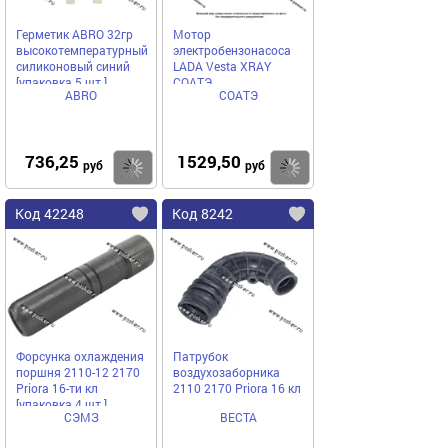
Герметик ABRO 32гр
Мотор
высокотемпературный
электробензонасоса
силиконовый синий
LADA Vesta XRAY
[упаковка 5 шт.]
СОАТЭ
ABRO
СОАТЭ
736,25
1529,50
Купить
Купить
руб
руб
Код 42248
Код 8242
Форсунка охлаждения
Патрубок
поршня 2110-12 2170
воздухозаборника
Priora 16-ти кл
2110 2170 Priora 16 кл
[упаковка 4 шт.]
СЭМЗ
ВЕСТА