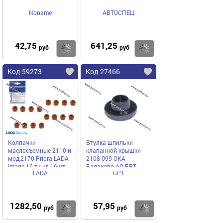
Noname
АВТОСПЕЦ
42,75
641,25
Купить
Купить
руб
руб
Код 59273
Код 27466
Колпачки
Втулка шпильки
маслосъемные 2110 и
клапанной крышки
мод,2170 Priora LADA
2108-099 ОКА
Image 16-ти кл 16шт
Балаково АО БРТ
LADA
БРТ
1282,50
57,95
Купить
Купить
руб
руб