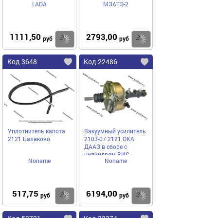
LADA
МЗАТЭ-2
1111,50
2793,00
Купить
Купить
руб
руб
Код 3648
Код 22486
Уплотнитель капота
Вакуумный усилитель
2121 Балаково
2103-07 2121 ОКА
ДААЗ в сборе с
цилиндром ВИС
Noname
Noname
517,75
6194,00
Купить
Купить
руб
руб