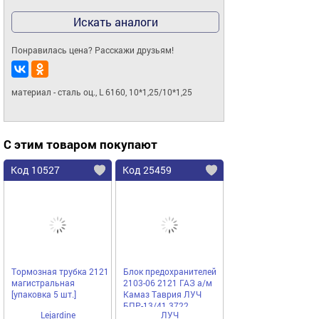
Искать аналоги
Понравилась цена? Расскажи друзьям!
материал - сталь оц., L 6160, 10*1,25/10*1,25
С этим товаром покупают
Код 10527
Код 25459
Тормозная трубка 2121
Блок предохранителей
магистральная
2103-06 2121 ГАЗ а/м
[упаковка 5 шт.]
Камаз Таврия ЛУЧ
БПР-13/41.3722
Lejardine
ЛУЧ
большой с пред-ми