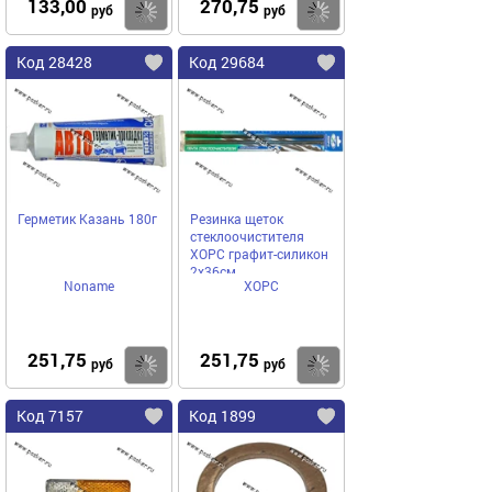
133,00
270,75
Купить
Купить
руб
руб
Код 28428
Код 29684
Герметик Казань 180г
Резинка щеток
стеклоочистителя
ХОРС графит-силикон
2х36см
Noname
ХОРС
251,75
251,75
Купить
Купить
руб
руб
Код 7157
Код 1899