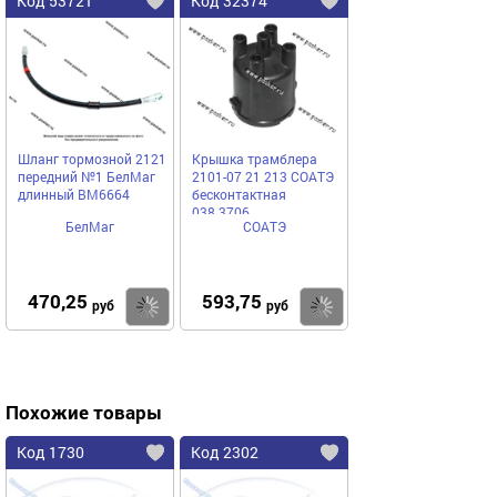
Код 53721
Код 32374
Шланг тормозной 2121
Крышка трамблера
передний №1 БелМаг
2101-07 21 213 СОАТЭ
длинный BM6664
бесконтактная
038.3706
БелМаг
СОАТЭ
470,25
593,75
Купить
Купить
руб
руб
Похожие товары
Код 1730
Код 2302