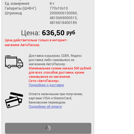
Ед. измерения
К-т
Габариты (Ш×В×Г)
770x10x10
Штрихкод
2000606150060,
4815669000515,
4816618400189
Цена:
636,50
руб
Цена действительна только в интернет-
магазине АвтоПаскер.
Доставка курьером, CDEK, Яндекс
доставка либо самовывоз из
магазинов АвтоПаскер.
Минимальная сумма заказа 500 рублей
для всех способов доставки, кроме
самовывоза из магазинов
Сети «АвтоПаскер».
Подробнее о доставке
Оплата наличными при получении,
картами VISA и MasterCard,
банковским переводом.
Подробнее об оплате