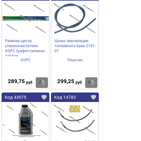
Резинка щеток
Шланг вентиляции
стеклоочистителя
топливного бака 2101-
ХОРС графит-силикон
07
2х54см
ХОРС
Пластик
289,75
299,25
Купить
Купить
руб
руб
Код 43075
Код 14783