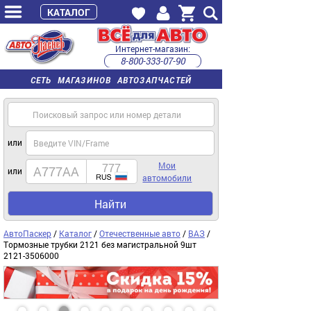
КАТАЛОГ
Интернет-магазин:
8-800-333-07-90
часы работы с 9:00 до 22:00 (пн-пт)
СЕТЬ МАГАЗИНОВ АВТОЗАПЧАСТЕЙ
или
Мои
или
автомобили
Найти
АвтоПаскер
/
Каталог
/
Отечественные авто
/
ВАЗ
/
Тормозные трубки 2121 без магистральной 9шт
2121-3506000