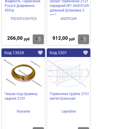
Жидкость Тормозная
Шланг тормозной 2121
Роса-4 Дзержинск
передний №1 ANDYCAR
455гр
длинный [упаковка 2
шт.]
ТОСОЛ-СИНТЕЗ
ANDYCAR
266,00
912,00
Купить
Купить
руб
руб
Код 13626
Код 2301
Чашка под пружину
Тормозная трубка 2101
задняя 2101
магистральная
Noname
Lejardine