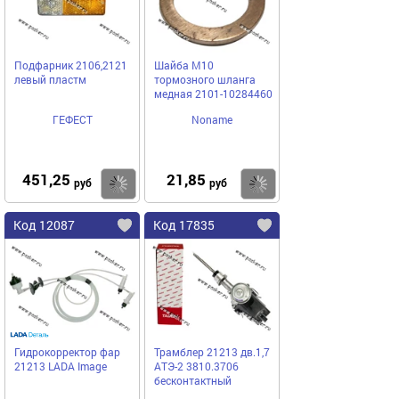
Подфарник 2106,2121
Шайба М10
левый пластм
тормозного шланга
медная 2101-10284460
ГЕФЕСТ
Noname
451,25
21,85
Купить
Купить
руб
руб
Код 12087
Код 17835
Гидрокорректор фар
Трамблер 21213 дв.1,7
21213 LADA Image
АТЭ-2 3810.3706
бесконтактный