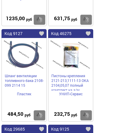
1235,00
631,75
Купить
Купить
руб
руб
Код 9127
Код 46275
Шланг вентиляции
Пистоны крепления
топливного бака 2108-
2121-213,1111-13 ОКА
099 2114 15
2104,05,07 полный
комплект на а/м
Пластик
УНИП-Сервис
484,50
232,75
Купить
Купить
руб
руб
Код 29685
Код 9125