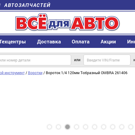
В АВТОЗАПЧАСТЕЙ
Техцентры
Доставка
Оплата
Акции
Ин
или
ой инструмент
/
Воротки
/ Вороток 1/4 120мм Т-образный OMBRA 261406