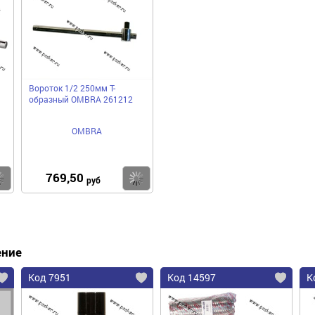
Вороток 1/2 250мм Т-
образный OMBRA 261212
OMBRA
769,50
Купить
Купить
руб
ение
Код 7951
Код 14597
К