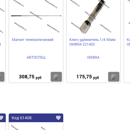
Магнит телескопический
Ключ удлинитель 1/4 50мм
К
й
OMBRA 221402
O
АВТОСПЕЦ
OMBRA
308,75
175,75
Купить
Купить
Ку
руб
руб
Код 61408