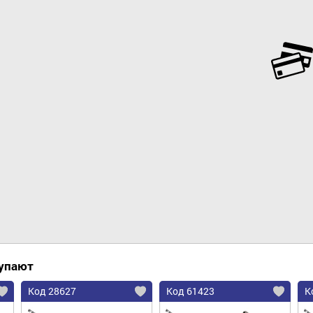
Добавить в корзину
купают
Код 28627
Код 61423
К