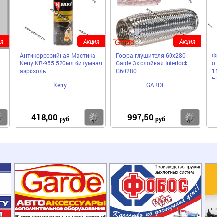
я
Акция
Акция
Антикоррозийная Мастика
Гофра глушителя 60x280
Ф
Kerry KR-955 520мл битумная
Garde 3х слойная Interloсk
о
аэрозоль
G60280
1
F
Kerry
GARDE
418,00
997,50
Купить
Купить
Ку
руб
руб