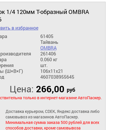
ок 1/4 120мм Т-образный OMBRA
6
вить в избранное
ара
61405
Тайвань
OMBRA
производителя
261406
ара
0.060 кг
ерения
шт.
ы (Ш×В×Г)
106x11x21
од
4607038955645
Цена:
266,00
руб
ствительна только в интернет-магазине АвтоПаскер.
Доставка курьером, CDEK, Яндекс доставка либо
самовывоз из магазинов АвтоПаскер.
Минимальная сумма заказа 500 рублей для всех
способов доставки, кроме самовывоза