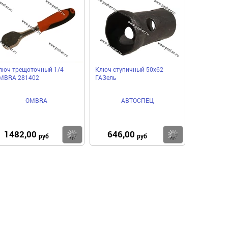
люч трещоточный 1/4
Ключ ступичный 50x62
MBRA 281402
ГАЗель
OMBRA
АВТОСПЕЦ
1482,00
646,00
пить
Купить
Купить
руб
руб