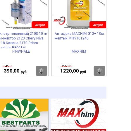
Акция
Акция
ильтр топливный 2108-10 н/
Антифриз MAXHIM G12+ 10кг
 инжектор 2123 Chevy Niva
желтый MHY101240
118 Калина 2170 Priora
inwhale PF001M
FINWHALE
MAXHIM
645 ₽
1560 ₽
390,00
1220,00
пить
Купить
Купить
руб
руб