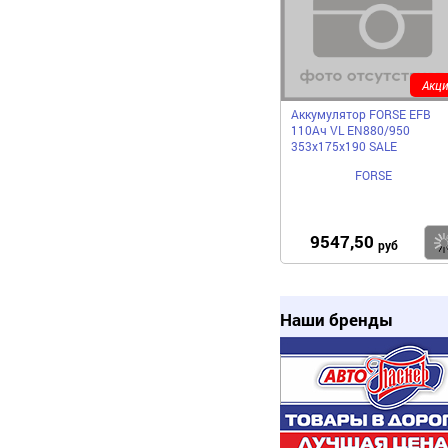
Акци
Аккумулятор FORSE EFB
110Ач VL EN880/950
353х175х190 SALE
FORSE
9547,50
руб
Наши бренды