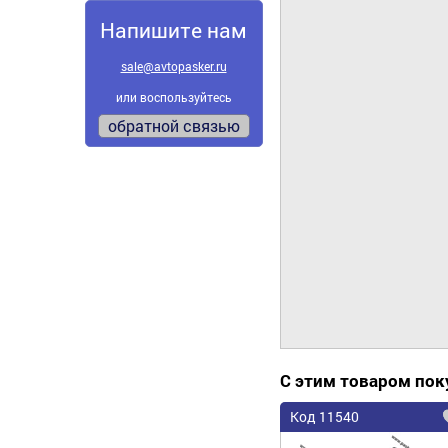
Напишите нам
sale@avtopasker.ru
или воспользуйтесь
обратной связью
С этим товаром по
Код 11540