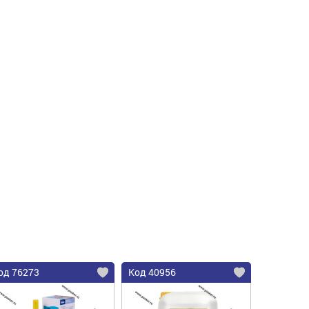
од 76273
Код 40956