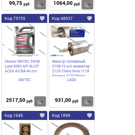
99,75
1064,00
Купить
Купить
руб
руб
Код 75755
Код 48037
Масло SINTEC 5W40
Фильтр топливный
Luxe 5000 API SL/CF
2108-10 н/о инжектор
ACEA A3/B4 4л п/с
2123 Chevy Niva 1118
Калина 2170 Priora
SINTEC
LADA
LADA Image
2517,50
931,00
Купить
Купить
руб
руб
Код 1645
Код 1899