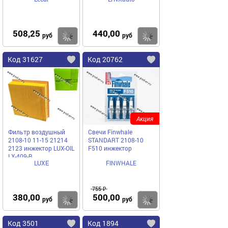
Opel LYNXauto LC1501
508,25
440,00
Купить
Купить
руб
руб
Код 31627
Код 20762
Акция
Фильтр воздушный
Свечи Finwhale
2108-10 11-15 21214
STANDART 2108-10
2123 инжектор LUX-OIL
F510 инжектор
LX-409-B
LUXE
FINWHALE
755 ₽
380,00
500,00
Купить
Купить
руб
руб
Код 3501
Код 1894