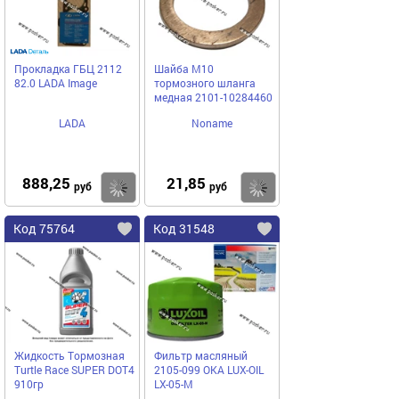
Прокладка ГБЦ 2112
Шайба М10
82.0 LADA Image
тормозного шланга
медная 2101-10284460
LADA
Noname
888,25
21,85
Купить
Купить
руб
руб
Код 75764
Код 31548
Жидкость Тормозная
Фильтр масляный
Turtle Race SUPER DOT4
2105-099 ОКА LUX-OIL
910гр
LX-05-M