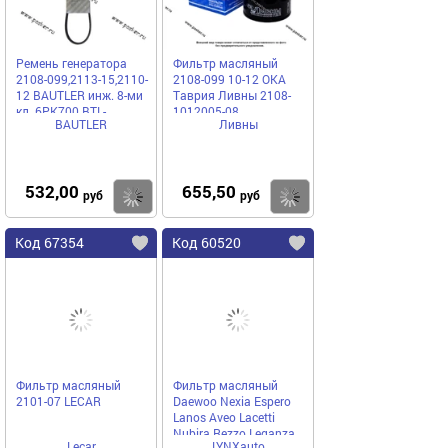
Ремень генератора
Фильтр масляный
2108-099,2113-15,2110-
2108-099 10-12 ОКА
12 BAUTLER инж. 8-ми
Таврия Ливны 2108-
кл. 6PK700 BTL-
1012005-08
BAUTLER
Ливны
0082BAV
532,00
655,50
Купить
Купить
руб
руб
Код 67354
Код 60520
Фильтр масляный
Фильтр масляный
2101-07 LECAR
Daewoo Nexia Espero
Lanos Aveo Lacetti
Nubira Rezzo Leganza
Lecar
LYNXauto