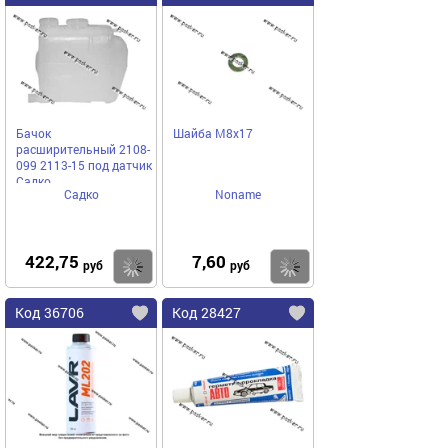
Бачок
Шайба М8х17
расширительный 2108-
099 2113-15 под датчик
Садко
Садко
Noname
422,75
7,60
Купить
Купить
руб
руб
Код 36706
Код 28427