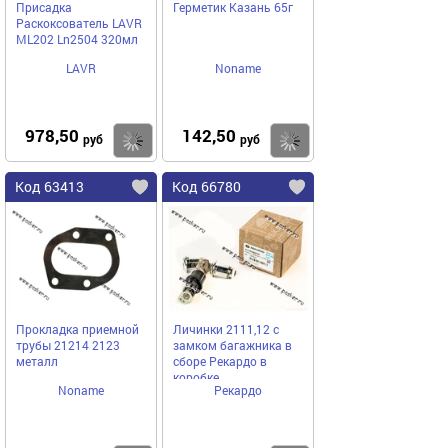
Присадка
Герметик Казань 65г
Раскоксователь LAVR
ML202 Ln2504 320мл
LAVR
Noname
978,50
142,50
Купить
Купить
руб
руб
Код 63413
Код 66780
Прокладка приемной
Личинки 2111,12 с
трубы 21214 2123
замком багажника в
металл
сборе Рекардо в
коробке
Noname
Рекардо