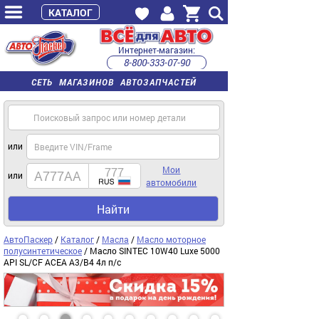
КАТАЛОГ
Интернет-магазин:
8-800-333-07-90
часы работы с 9:00 до 22:00 (пн-пт)
СЕТЬ МАГАЗИНОВ АВТОЗАПЧАСТЕЙ
или
Мои
или
автомобили
Найти
АвтоПаскер
/
Каталог
/
Масла
/
Масло моторное
полусинтетическое
/ Масло SINTEC 10W40 Luxe 5000
API SL/CF ACEA A3/B4 4л п/с