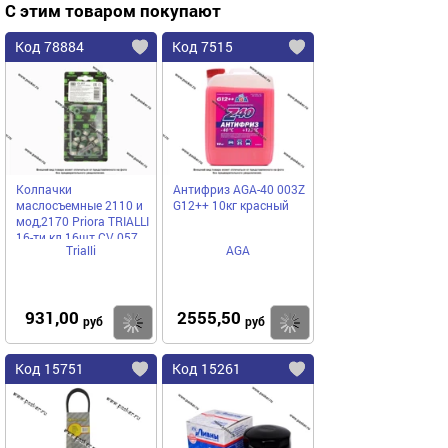
С этим товаром покупают
Код 78884
Код 7515
Колпачки
Антифриз AGA-40 003Z
маслосъемные 2110 и
G12++ 10кг красный
мод,2170 Priora TRIALLI
16-ти кл 16шт СV 057
Trialli
AGA
931,00
2555,50
Купить
Купить
руб
руб
Код 15751
Код 15261