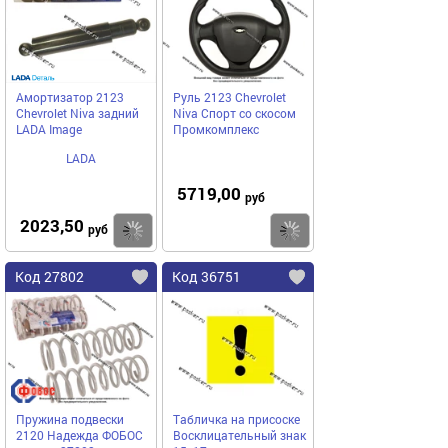
Амортизатор 2123
Руль 2123 Chevrolet
Chevrolet Niva задний
Niva Спорт со скосом
LADA Image
Промкомплекс
LADA
5719,00
руб
2023,50
Купить
Купить
руб
Код 27802
Код 36751
Пружина подвески
Табличка на присоске
2120 Надежда ФОБОС
Восклицательный знак