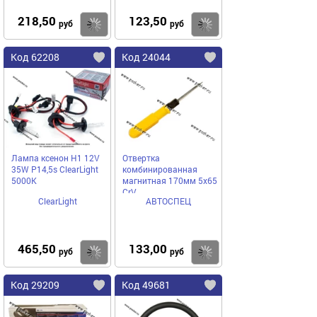
218,50
123,50
Купить
Купить
руб
руб
Код 62208
Код 24044
Лампа ксенон H1 12V
Отвертка
35W P14,5s ClearLight
комбинированная
5000K
магнитная 170мм 5х65
CrV
ClearLight
АВТОСПЕЦ
465,50
133,00
Купить
Купить
руб
руб
Код 29209
Код 49681