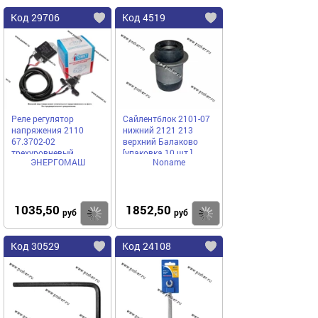
Код 29706
Код 4519
Реле регулятор
Сайлентблок 2101-07
напряжения 2110
нижний 2121 213
67.3702-02
верхний Балаково
трехуровневый
[упаковка 10 шт.]
ЭНЕРГОМАШ
Noname
ЭНЕРГОМАШ
1035,50
1852,50
Купить
Купить
руб
руб
Код 30529
Код 24108