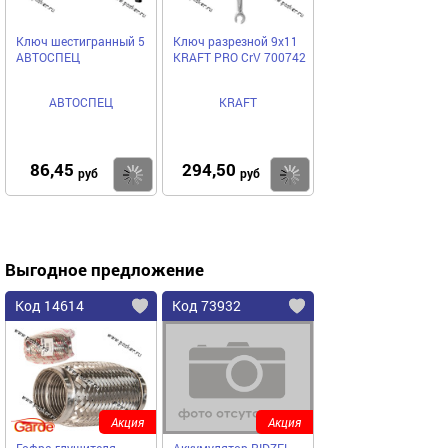
Ключ шестигранный 5
Ключ разрезной 9х11
АВТОСПЕЦ
KRAFT PRO CrV 700742
АВТОСПЕЦ
KRAFT
86,45
294,50
Купить
Купить
руб
руб
Выгодное предложение
Код 14614
Код 73932
Акция
Акция