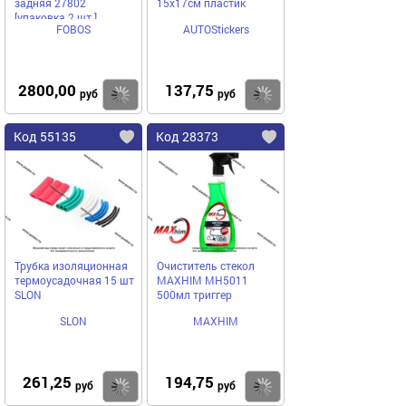
задняя 27802
15х17см пластик
[упаковка 2 шт.]
FOBOS
AUTOStickers
2800,00
137,75
Купить
Купить
руб
руб
Код 55135
Код 28373
Трубка изоляционная
Очиститель стекол
термоусадочная 15 шт
MAXHIM MH5011
SLON
500мл триггер
SLON
MAXHIM
261,25
194,75
Купить
Купить
руб
руб