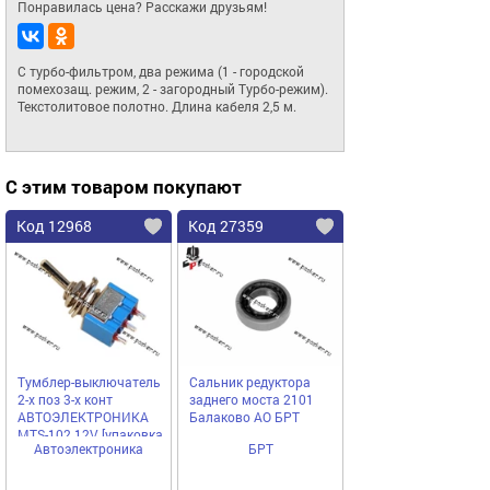
Понравилась цена? Расскажи друзьям!
С турбо-фильтром, два режима (1 - городской 
помехозащ. режим, 2 - загородный Турбо-режим). 
Текстолитовое полотно. Длина кабеля 2,5 м.
С этим товаром покупают
Код 12968
Код 27359
Тумблер-выключатель
Сальник редуктора
2-х поз 3-х конт
заднего моста 2101
АВТОЭЛЕКТРОНИКА
Балаково АО БРТ
MTS-102 12V [упаковка
Автоэлектроника
БРТ
2 шт.]