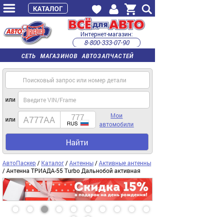
КАТАЛОГ
Интернет-магазин:
8-800-333-07-90
часы работы с 9:00 до 22:00 (пн-пт)
СЕТЬ МАГАЗИНОВ АВТОЗАПЧАСТЕЙ
или
Мои
или
автомобили
Найти
АвтоПаскер
/
Каталог
/
Антенны
/
Активные антенны
/ Антенна ТРИАДА-55 Turbo Дальнобой активная