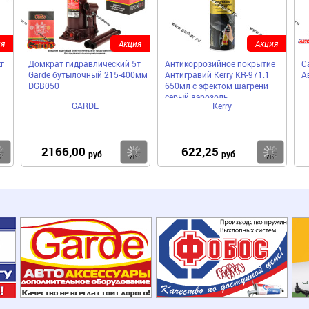
я
Акция
Акция
г
Домкрат гидравлический 5т
Антикоррозийное покрытие
С
Garde бутылочный 215-400мм
Антигравий Kerry KR-971.1
А
DGB050
650мл с эфектом шагрени
серый аэрозоль
GARDE
Kerry
2166,00
622,25
Купить
Купить
Ку
руб
руб