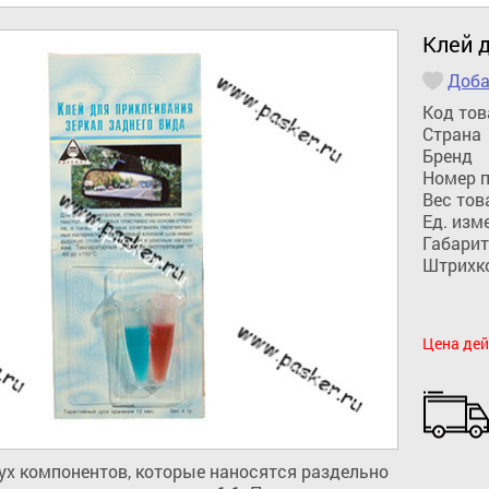
Клей д
Доба
Код тов
Страна
Бренд
Номер 
Вес тов
Ед. изм
Габарит
Штрихк
Цена дей
ух компонентов, которые наносятся раздельно 