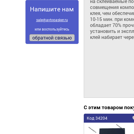
на склеиваемые пов
совмещения компоне
Напишите нам
клея, чем обеспеч
10-15 мин. при ком
sale@avtopasker.ru
обладает 70% прочн
или воспользуйтесь
установить и эксп
клей набирает через
обратной связью
С этим товаром по
Код 34204