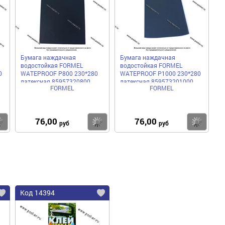
Бумага наждачная
Бумага наждачная
водостойкая FORMEL
водостойкая FORMEL
0
WATEPROOF Р800 230*280
WATEPROOF Р1000 230*280
латексная 85957320800
латексная 859573201000
FORMEL
FORMEL
76,00
76,00
Купить
Купить
Ку
руб
руб
Код 14394