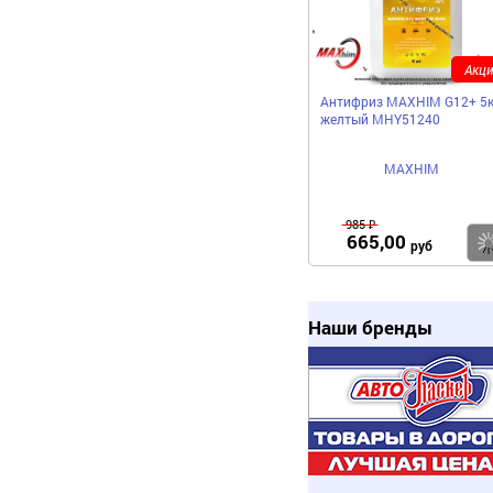
Акци
Антифриз MAXHIM G12+ 5к
желтый MHY51240
MAXHIM
985 ₽
665,00
руб
Наши бренды