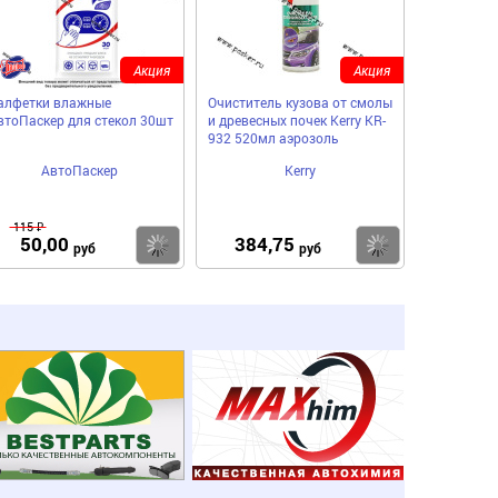
Акция
Акция
алфетки влажные
Очиститель кузова от смолы
втоПаскер для стекол 30шт
и древесных почек Kerry KR-
932 520мл аэрозоль
АвтоПаскер
Kerry
115 ₽
50,00
384,75
пить
Купить
Купить
руб
руб