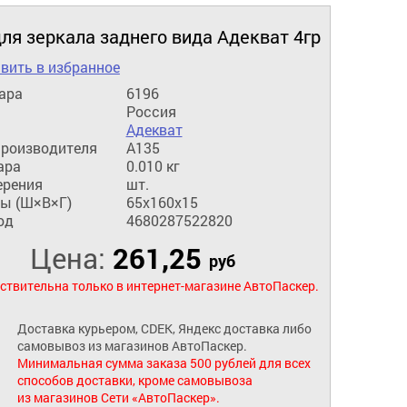
ля зеркала заднего вида Адекват 4гр
вить в избранное
ара
6196
Россия
Адекват
производителя
А135
ара
0.010 кг
ерения
шт.
ы (Ш×В×Г)
65x160x15
од
4680287522820
Цена:
261,25
руб
ствительна только в интернет-магазине АвтоПаскер.
Доставка курьером, CDEK, Яндекс доставка либо
самовывоз из магазинов АвтоПаскер.
Минимальная сумма заказа 500 рублей для всех
способов доставки, кроме самовывоза
из магазинов Сети «АвтоПаскер».