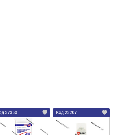
од 37350
Код 23207