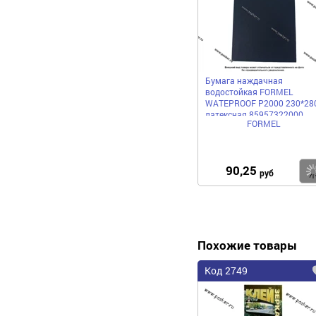
Бумага наждачная
водостойкая FORMEL
WATEPROOF Р2000 230*28
латексная 85957322000
FORMEL
90,25
руб
Похожие товары
Код 2749