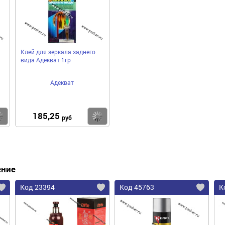
Клей для зеркала заднего
вида Адекват 1гр
Адекват
185,25
Купить
Купить
руб
ение
Код 23394
Код 45763
К