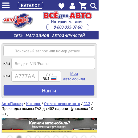
КАТАЛОГ
Интернет-магазин:
8-800-333-07-90
часы работы с 9:00 до 22:00 (пн-пт)
СЕТЬ МАГАЗИНОВ АВТОЗАПЧАСТЕЙ
или
Мои
или
автомобили
Найти
АвтоПаскер
/
Каталог
/
Отечественные авто
/
ГАЗ
/
Прокладка помпы ГАЗ дв.402 паронит [упаковка 10
шт.]