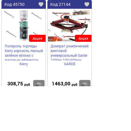
Код 45750
Код 27144
Акция
Акция
Полироль торпеды
Домкрат ромбический
Kerry аэрозоль пенный
винтовой
зелёное яблоко с
универсальный Garde
матовым эффектом
1000кг 100-400мм
Kerry
GARDE
335мл KR-905-2
308,75
1463,00
Купить
Купить
руб
руб
Код 21001