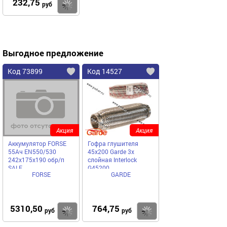
232,75
Купить
руб
Выгодное предложение
Код 73899
Код 14527
Акция
Акция
Аккумулятор FORSE
Гофра глушителя
55Ач EN550/530
45x200 Garde 3х
242х175х190 обр/п
слойная Interloсk
SALE
G45200
FORSE
GARDE
5310,50
764,75
Купить
Купить
руб
руб