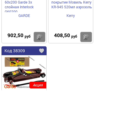
60x200 Garde 3х
покрытие Мовиль Kerry
слойная Interloсk
KR-945 520мл аэрозоль
G60200
GARDE
Kerry
902,50
408,50
Купить
Купить
руб
руб
Код 38309
Акция
Домкрат
гидравлический 2т
Garde подкатной Low
Profile series 80-365мм
GARDE
DGP33002
5871,00
Купить
руб