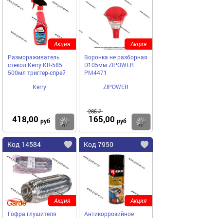
Акция
Акция
Размораживатель
Воронка не разборная
стекол Kerry KR-585
D105мм ZIPOWER
500мл триггер-спрей
PM4471
Kerry
ZIPOWER
285 ₽
418,00
165,00
Купить
Купить
руб
руб
Код 14584
Код 7950
Акция
Акция
Гофра глушителя
Антикоррозийное