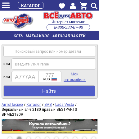
КАТАЛОГ
Интернет-магазин:
8-800-333-07-90
часы работы с 9:00 до 22:00 (пн-пт)
СЕТЬ МАГАЗИНОВ АВТОЗАПЧАСТЕЙ
или
Мои
или
автомобили
Найти
АвтоПаскер
/
Каталог
/
ВАЗ
/
Lada Vesta
/
Зеркальный эл-т 2180 правый BESTPARTS
BPME2180R