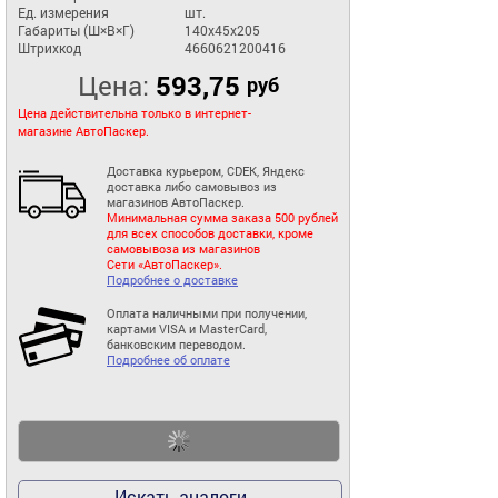
Ед. измерения
шт.
Габариты (Ш×В×Г)
140x45x205
Штрихкод
4660621200416
Цена:
593,75
руб
Цена действительна только в интернет-
магазине АвтоПаскер.
Доставка курьером, CDEK, Яндекс
доставка либо самовывоз из
магазинов АвтоПаскер.
Минимальная сумма заказа 500 рублей
для всех способов доставки, кроме
самовывоза из магазинов
Сети «АвтоПаскер».
Подробнее о доставке
Оплата наличными при получении,
картами VISA и MasterCard,
банковским переводом.
Подробнее об оплате
Искать аналоги