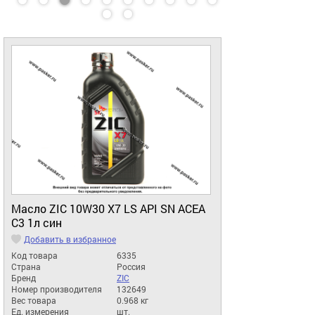
Масло ZIC 10W30 X7 LS API SN ACEA
C3 1л син
Добавить в избранное
Код товара
6335
Страна
Россия
Бренд
ZIC
Номер производителя
132649
Вес товара
0.968 кг
Ед. измерения
шт.