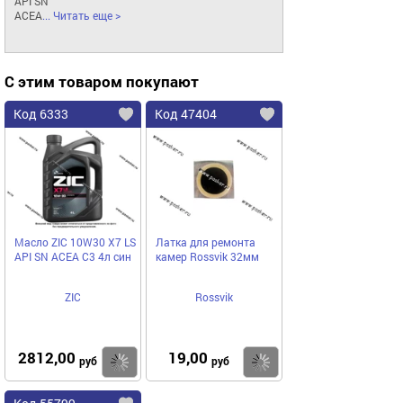
API SN

ACEA
... Читать еще >
С этим товаром покупают
Код 6333
Код 47404
Масло ZIC 10W30 X7 LS
Латка для ремонта
API SN ACEA C3 4л син
камер Rossvik 32мм
ZIC
Rossvik
2812,00
19,00
Купить
Купить
руб
руб