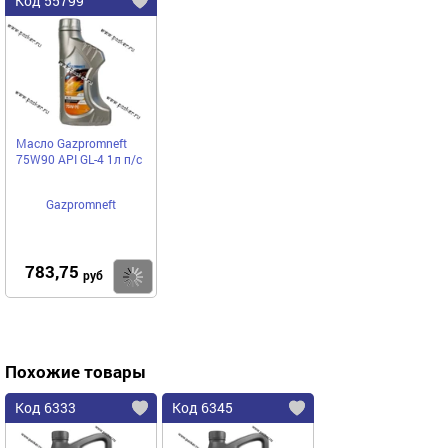
Код 55799
Масло Gazpromneft
75W90 API GL-4 1л п/с
Gazpromneft
783,75
Купить
руб
Похожие товары
Код 6333
Код 6345