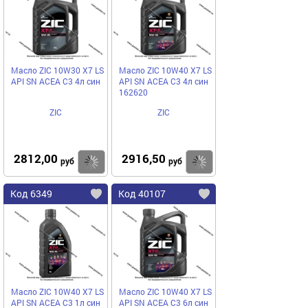
Масло ZIC 10W30 X7 LS
Масло ZIC 10W40 X7 LS
API SN ACEA C3 4л син
API SN ACEA C3 4л син
162620
ZIC
ZIC
2812,00
2916,50
Купить
Купить
руб
руб
Код 6349
Код 40107
Масло ZIC 10W40 X7 LS
Масло ZIC 10W40 X7 LS
API SN ACEA C3 1л син
API SN ACEA C3 6л син