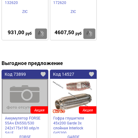
132620
172620
ZIC
ZIC
931,00
4607,50
Купить
Купить
руб
руб
Выгодное предложение
Код 73899
Код 14527
Акция
Акция
Аккумулятор FORSE
Гофра глушителя
55Ач EN550/530
45x200 Garde 3х
242х175х190 обр/п
слойная Interloсk
SALE
G45200
FORSE
GARDE