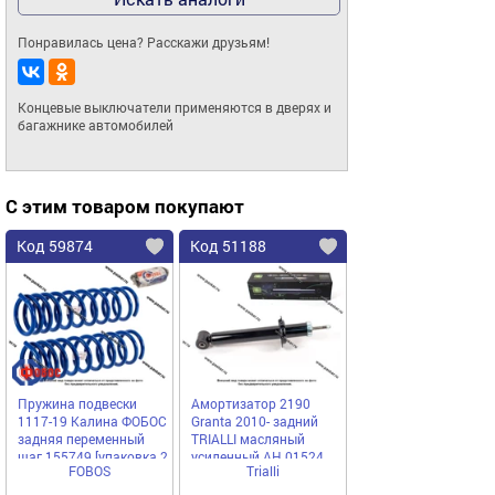
Понравилась цена? Расскажи друзьям!
Концевые выключатели применяются в дверях и 
багажнике автомобилей
С этим товаром покупают
Код 59874
Код 51188
Пружина подвески
Амортизатор 2190
1117-19 Калина ФОБОС
Granta 2010- задний
задняя переменный
TRIALLI масляный
шаг 155749 [упаковка 2
усиленный AH 01524
FOBOS
Trialli
шт.]