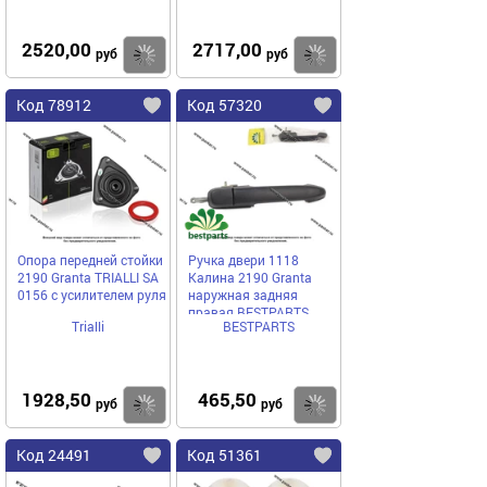
2520,00
2717,00
Купить
Купить
руб
руб
Код 78912
Код 57320
Опора передней стойки
Ручка двери 1118
2190 Granta TRIALLI SA
Калина 2190 Granta
0156 с усилителем руля
наружная задняя
правая BESTPARTS
Trialli
BESTPARTS
BP012002 европодвес
1928,50
465,50
Купить
Купить
руб
руб
Код 24491
Код 51361