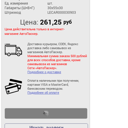
Ед. измерения
шт.
Габариты (Ш×В×Г)
30x55x30
Штрихкод
LECAR000030903
Цена:
261,25
руб
Цена действительна только в интернет-
магазине АвтоПаскер.
Доставка курьером, CDEK, Яндекс
доставка либо самовывоз из
магазинов АвтоПаскер.
Минимальная сумма заказа 500 рублей
для всех способов доставки, кроме
самовывоза из магазинов
Сети «АвтоПаскер».
Подробнее о доставке
Оплата наличными при получении,
картами VISA и MasterCard,
банковским переводом.
Подробнее об оплате
Искать аналоги