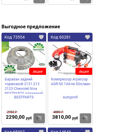
Выгодное предложение
Код 73554
Код 60281
Акция
Акция
Барабан задний
Компрессор Агрессор
тормозной 2121-213
AGR-50 10Атм 50л/мин
2123 Chevrolet Niva
BESTPARTS алюминий
BESTPARTS
Autoprofi
BPBD2121
2950 ₽
4880 ₽
2290,00
3810,00
Купить
Купить
руб
руб
Код 65997
Код 14543