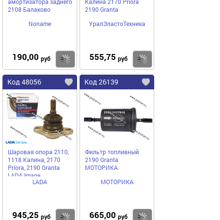
амортизатора заднего
Калина 2170 Priora
2108 Балаково
2190 Granta
Noname
УралЭластоТехника
190,00
555,75
Купить
Купить
руб
руб
Код 48056
Код 26139
Шаровая опора 2110,
Фильтр топливный
1118 Калина, 2170
2190 Granta
Priora, 2190 Granta
МОТОРИКА
LADA Image
LADA
МОТОРИКА
945,25
665,00
Купить
Купить
руб
руб