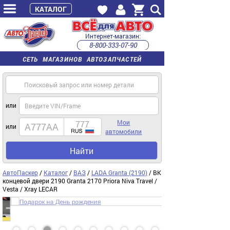
КАТАЛОГ
Интернет-магазин:
8-800-333-07-90
часы работы с 9:00 до 22:00 (пн-пт)
СЕТЬ МАГАЗИНОВ АВТОЗАПЧАСТЕЙ
или
Мои
или
автомобили
Найти
АвтоПаскер
/
Каталог
/
ВАЗ
/
LADA Granta (2190)
/ ВК
концевой двери 2190 Granta 2170 Priora Niva Travel /
Vesta / Xray LECAR