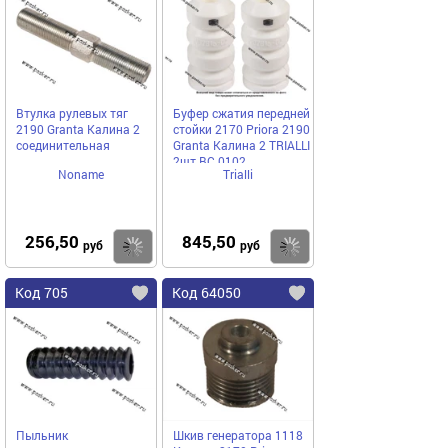
Втулка рулевых тяг
Буфер сжатия передней
2190 Granta Калина 2
стойки 2170 Priora 2190
соединительная
Granta Калина 2 TRIALLI
2шт BC 0102
Noname
Trialli
256,50
845,50
Купить
Купить
руб
руб
Код 705
Код 64050
Пыльник
Шкив генератора 1118