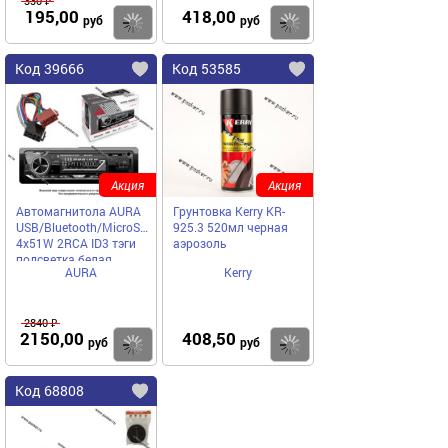
330 ₽
195,00
418,00
Купить
Купить
руб
руб
Код 39666
Код 53585
Акция
Акция
Автомагнитола AURA
Грунтовка Kerry KR-
USB/Bluetooth/MicroSD/FM
925.3 520мл черная
4х51W 2RCA ID3 тэги
аэрозоль
подсветка белая
AURA
Kerry
FIREBALL-303BT
2840 ₽
2150,00
408,50
Купить
Купить
руб
руб
Код 68808