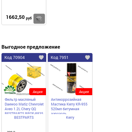
1662,50
Купить
руб
Выгодное предложение
Код 70904
Код 7951
Акция
Акция
Фильтр масляный
Антикоррозийная
Daewoo Matiz Chevrolet
Мастика Kerry KR-955
Aveo 1.2L Chery QQ
520мл битумная
BESTPARTS BPOF-8835
аэрозоль
BESTPARTS
Kerry