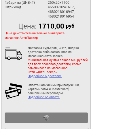
Габариты (Ш×В×Г)
260x20x1100
Штрихкод
4650370241617,
4680218016947,
4680218016954
Цена:
1710,00
руб
Цена действительна только в интернет-
магазине АвтоПаскер.
Доставка курьером, CDEK, Яндекс
доставка либо самовывоз из
магазинов АвтоПаскер.
Минимальная сумма заказа 500 рублей
для всех способов доставки, кроме
самовывоза из магазинов
Сети «АвтоПаскер».
Подробнее о доставке
Оплата наличными при получении,
картами VISA и MasterCard,
банковским переводом.
Подробнее об оплате