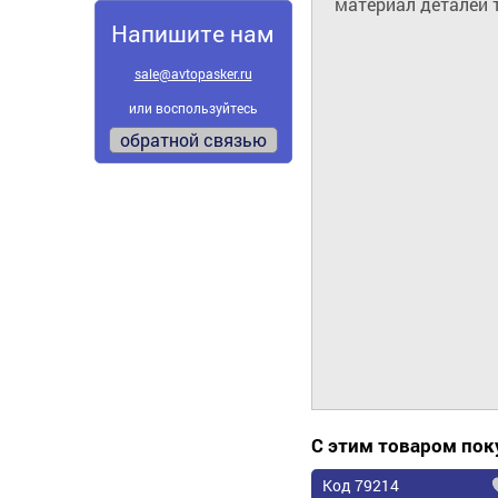
материал деталей т
Напишите нам
sale@avtopasker.ru
или воспользуйтесь
обратной связью
С этим товаром по
Код 79214