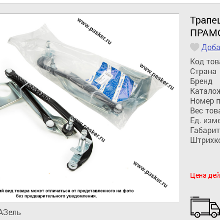
Трапе
ПРАМ
Доба
Код тов
Страна
Бренд
Катало
Номер 
Вес тов
Ед. изм
Габарит
Штрихк
Цена дей
АЗель
