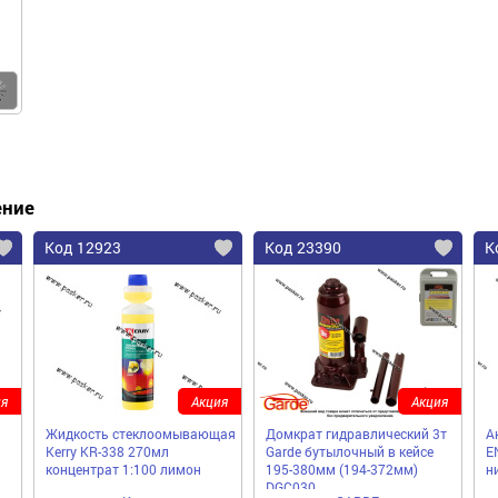
Купить
ение
Код 12923
Код 23390
К
я
Акция
Акция
Жидкость стеклоомывающая
Домкрат гидравлический 3т
А
Kerry KR-338 270мл
Garde бутылочный в кейсе
E
концентрат 1:100 лимон
195-380мм (194-372мм)
н
DGC030