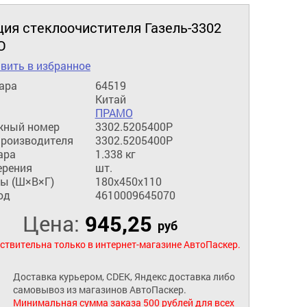
ция стеклоочистителя Газель-3302
О
вить в избранное
ара
64519
Китай
ПРАМО
жный номер
3302.5205400Р
производителя
3302.5205400Р
ара
1.338 кг
ерения
шт.
ы (Ш×В×Г)
180x450x110
од
4610009645070
Цена:
945,25
руб
ствительна только в интернет-магазине АвтоПаскер.
Доставка курьером, CDEK, Яндекс доставка либо
самовывоз из магазинов АвтоПаскер.
Минимальная сумма заказа 500 рублей для всех