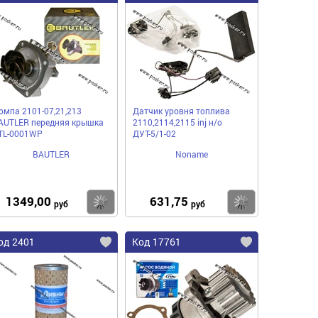
омпа 2101-07,21,213
Датчик уровня топлива
AUTLER передняя крышка
2110,2114,2115 inj н/о
TL-0001WP
ДУТ-5/1-02
BAUTLER
Noname
1349,00
631,75
пить
Купить
Купить
руб
руб
од 2401
Код 17761