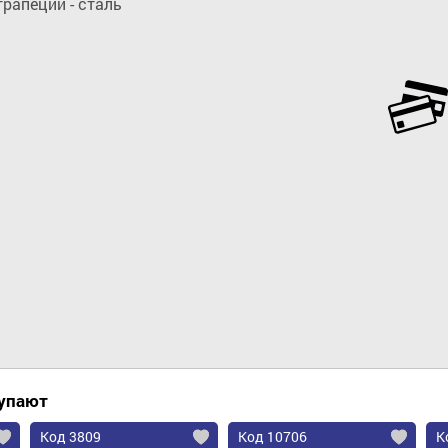
рапеции - сталь
Добавить в корзину
купают
Код 3809
Код 10706
К