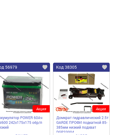
од 56979
Код 38305
Акция
Акция
ккумулятор POWER 60Ач
Домкрат гидравлический 2.5т
N600 242х175х175 обр/п
GARDE ПРОФИ подкатной 85-
изкий
385мм низкий подхват
DGP33004