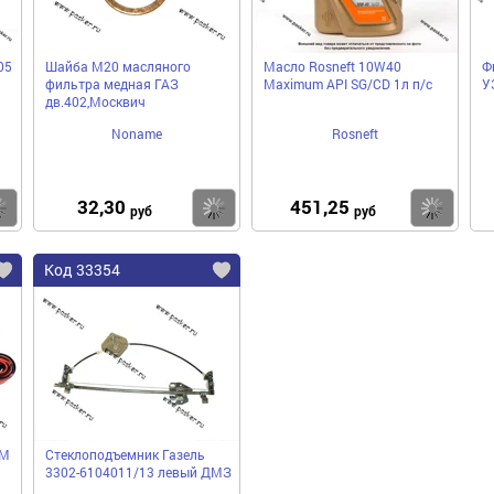
05
Шайба М20 масляного
Масло Rosneft 10W40
Ф
фильтра медная ГАЗ
Maximum API SG/CD 1л п/с
У
дв.402,Москвич
Noname
Rosneft
32,30
451,25
Купить
Купить
Ку
руб
руб
Код 33354
ПМ
Стеклоподъемник Газель
3302-6104011/13 левый ДМЗ