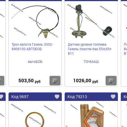
Трос капота Газель 3302-
Датчик уровня топлива
П
8406150 АВТОБОБ
Газель пластм бак 55л,65л
B
В11
B
АвтоБОБ
ТОЧМАШ
503,50
1026,00
Купить
Купить
Ку
руб
руб
Код 9657
Код 79213
К