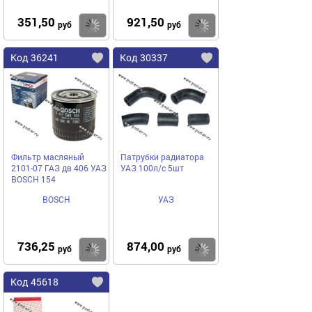
351,50
921,50
Купить
Купить
руб
руб
Код 36241
Код 30337
Фильтр масляный
Патрубки радиатора
2101-07 ГАЗ дв 406 УАЗ
УАЗ 100л/с 5шт
BOSCH 154
BOSCH
УАЗ
736,25
874,00
Купить
Купить
руб
руб
Код 45618