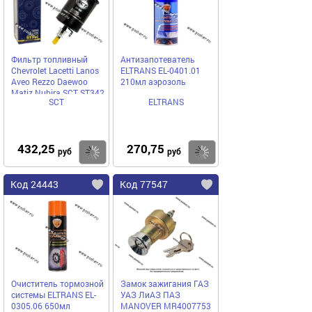
Фильтр топливный
Антизапотеватель
Chevrolet Lacetti Lanos
ELTRANS EL-0401.01
Aveo Rezzo Daewoo
210мл аэрозоль
Matiz Nubira SCT ST342
SCT
ELTRANS
432,25
270,75
Купить
Купить
руб
руб
Код 24443
Код 77547
Очиститель тормозной
Замок зажигания ГАЗ
системы ELTRANS EL-
УАЗ ЛиАЗ ПАЗ
0305.06 650мл
MANOVER MR4007753