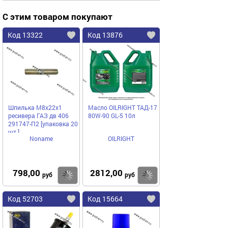
С этим товаром покупают
Код 13322
Код 13876
Шпилька М8х22x1
Масло OILRIGHT ТАД-17
ресивера ГАЗ дв 406
80W-90 GL-5 10л
291747-П2 [упаковка 20
шт.]
Noname
OILRIGHT
798,00
2812,00
Купить
Купить
руб
руб
Код 52703
Код 15664