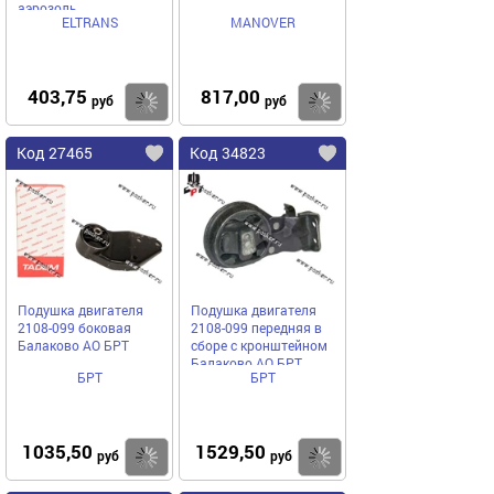
аэрозоль
ELTRANS
MANOVER
403,75
817,00
Купить
Купить
руб
руб
Код 27465
Код 34823
Подушка двигателя
Подушка двигателя
2108-099 боковая
2108-099 передняя в
Балаково АО БРТ
сборе с кронштейном
Балаково АО БРТ
БРТ
БРТ
1035,50
1529,50
Купить
Купить
руб
руб