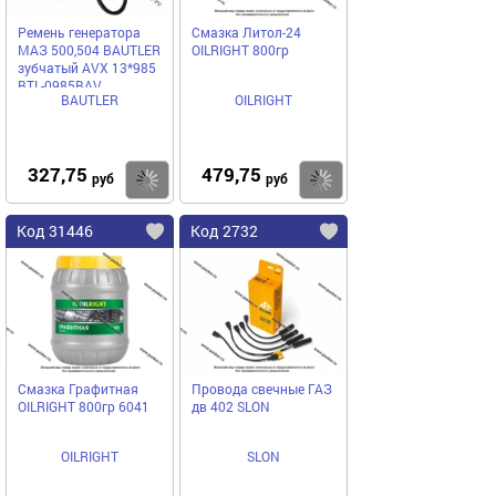
Ремень генератора
Смазка Литол-24
МАЗ 500,504 BAUTLER
ОILRIGHT 800гр
зубчатый AVX 13*985
BTL-0985BAV
BAUTLER
OILRIGHT
327,75
479,75
Купить
Купить
руб
руб
Код 31446
Код 2732
Смазка Графитная
Провода свечные ГАЗ
ОILRIGHT 800гр 6041
дв 402 SLON
OILRIGHT
SLON