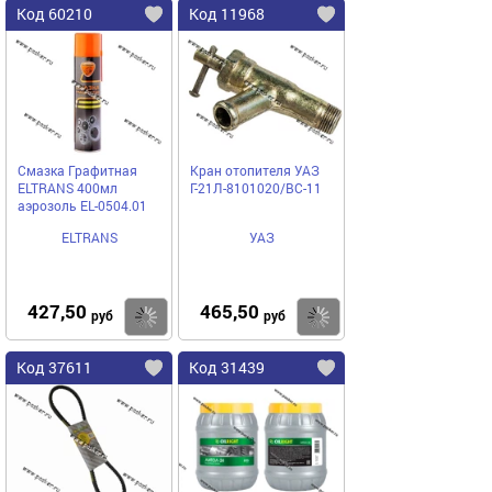
Код 60210
Код 11968
Смазка Графитная
Кран отопителя УАЗ
ELTRANS 400мл
Г-21Л-8101020/ВС-11
аэрозоль EL-0504.01
ELTRANS
УАЗ
427,50
465,50
Купить
Купить
руб
руб
Код 37611
Код 31439