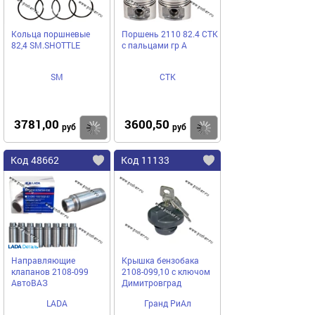
Кольца поршневые
Поршень 2110 82.4 СТК
82,4 SM.SHOTTLE
с пальцами гр A
SM
СТК
3781,00
3600,50
Купить
Купить
руб
руб
Код 48662
Код 11133
Направляющие
Крышка бензобака
клапанов 2108-099
2108-099,10 с ключом
АвтоВАЗ
Димитровград
LADA
Гранд РиАл