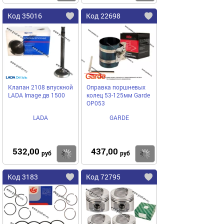
Код 35016
Код 22698
Клапан 2108 впускной
Оправка поршневых
LADA Image дв 1500
колец 53-125мм Garde
OP053
LADA
GARDE
532,00
437,00
Купить
Купить
руб
руб
Код 3183
Код 72795