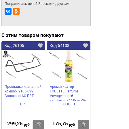
Понравилась цена? Расскажи друзьям!
С этим товаром покупают
Код 26105
Код 54138
Прокладка клапанной
Ароматизатор
крышки 2108-099
FOUETTE Perfume
Балаково АО БРТ
Voyager спрей
vanillaroma 110мл PV-
БРТ
FOUETTE
10
299,25
175,75
Купить
Купить
руб
руб