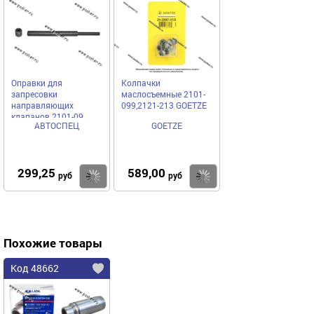
Оправки для
Колпачки
запресовки
маслосъемные 2101-
направляющих
099,2121-213 GOETZE
клапанов 2101-09
АВТОСПЕЦ
GOETZE
АВТОСПЕЦ
299,25
589,00
Купить
Купить
руб
руб
Похожие товары
Код 48662