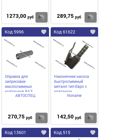
1273,00
289,75
Купить
Купить
руб
руб
Код 5996
Код 61622
Оправка для
Наконечник насоса
запресовки
быстросъемный
маслосъемных
металл тип-Евро с
колпачков ВАЗ
клапаном
АВТОСПЕЦ
Noname
АВТОСПЕЦ
270,75
142,50
Купить
Купить
руб
руб
Код 13601
Код 515