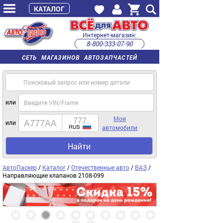
КАТАЛОГ
Интернет-магазин:
8-800-333-07-90
часы работы с 9:00 до 22:00 (пн-пт)
СЕТЬ МАГАЗИНОВ АВТОЗАПЧАСТЕЙ
или
Мои
или
автомобили
Найти
АвтоПаскер
/
Каталог
/
Отечественные авто
/
ВАЗ
/
Направляющие клапанов 2108-099