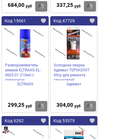
684,00
337,25
Купить
Купить
руб
руб
Код 15661
Код 47729
Размораживатель
Холодная сварка
замков ELTRANS EL-
Адекват ТЕРМОЛИТ
0603.01 210мл с
45гр для ремонта
силиконом
глушителей
ELTRANS
Адекват
299,25
304,00
Купить
Купить
руб
руб
Код 6262
Код 53579