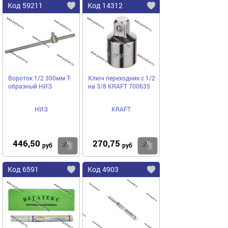
Код 59211
Код 14312
Вороток 1/2 300мм Т-
Ключ переходник с 1/2
образный НИЗ
на 3/8 KRAFT 700635
НИЗ
KRAFT
446,50
270,75
Купить
Купить
руб
руб
Код 6591
Код 4903