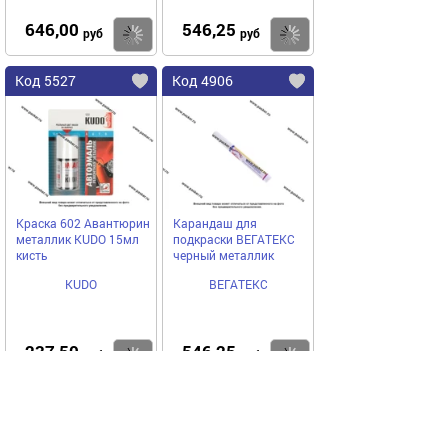
646,00
546,25
Купить
Купить
руб
руб
Код 5527
Код 4906
Краска 602 Авантюрин
Карандаш для
металлик KUDO 15мл
подкраски ВЕГАТЕКС
кисть
черный металлик
KUDO
ВЕГАТЕКС
237,50
546,25
Купить
Купить
руб
руб