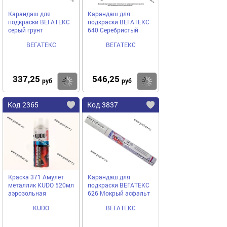
Карандаш для
Карандаш для
подкраски ВЕГАТЕКС
подкраски ВЕГАТЕКС
серый грунт
640 Серебристый
ВЕГАТЕКС
ВЕГАТЕКС
337,25
546,25
Купить
Купить
руб
руб
Код 2365
Код 3837
Краска 371 Амулет
Карандаш для
металлик KUDO 520мл
подкраски ВЕГАТЕКС
аэрозольная
626 Мокрый асфальт
KUDO
ВЕГАТЕКС