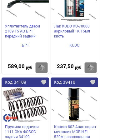
Уплотнитель двери
Лак KUDO KU-70000
2109 15 АО БРТ
акриловый 1К 15мл
передний задний
кисть
БРТ
KUDO
589,00
237,50
Купить
Купить
руб
руб
Код 34109
Код 39410
Пружина подвески
Краска 602 Авантюрин
1111 ОКА ФОБОС
металлик MOBIHEL
задняя 34109
520мл аэрозольная