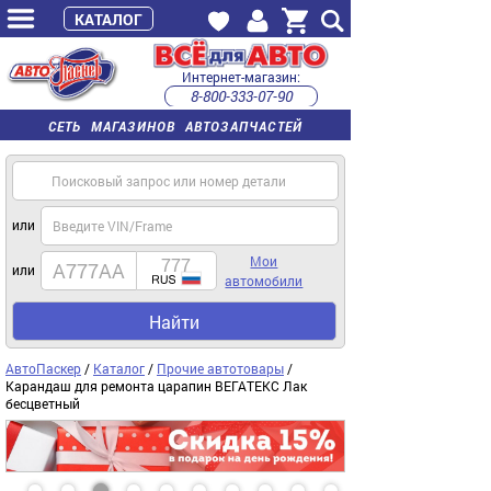
КАТАЛОГ
Интернет-магазин:
8-800-333-07-90
часы работы с 9:00 до 22:00 (пн-пт)
СЕТЬ МАГАЗИНОВ АВТОЗАПЧАСТЕЙ
или
Мои
или
автомобили
Найти
АвтоПаскер
/
Каталог
/
Прочие автотовары
/
Карандаш для ремонта царапин ВЕГАТЕКС Лак
бесцветный