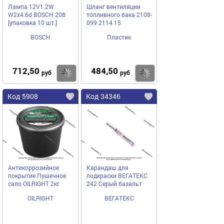
Лампа 12V1.2W
Шланг вентиляции
W2x4.6d BOSCH 208
топливного бака 2108-
[упаковка 10 шт.]
099 2114 15
BOSCH
Пластик
712,50
484,50
Купить
Купить
руб
руб
Код 5908
Код 34346
Антикоррозийное
Карандаш для
покрытие Пушечное
подкраски ВЕГАТЕКС
сало OILRIGHT 2кг
242 Серый базальт
OILRIGHT
ВЕГАТЕКС