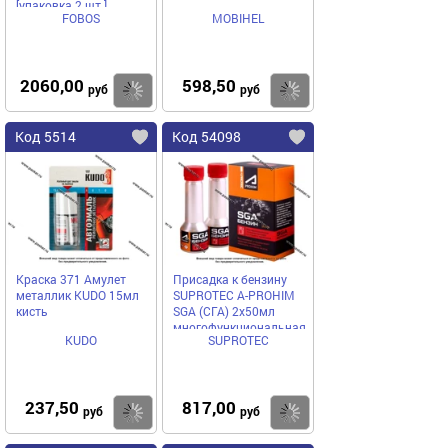
[упаковка 2 шт.]
FOBOS
MOBIHEL
2060,00
598,50
Купить
Купить
руб
руб
Код 5514
Код 54098
Краска 371 Амулет
Присадка к бензину
металлик KUDO 15мл
SUPROTEC A-PROHIM
кисть
SGA (СГА) 2х50мл
многофункциональная
KUDO
SUPROTEC
237,50
817,00
Купить
Купить
руб
руб