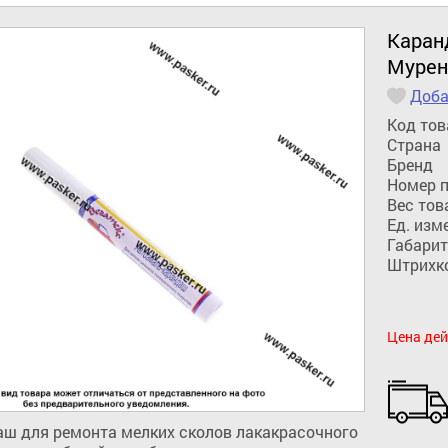
Каран
Мурен
Доба
Код тов
Страна
Бренд
Номер 
Вес тов
Ед. изм
Габарит
Штрихк
Цена дей
ш для ремoнта мелких сколов лакакрасочного 