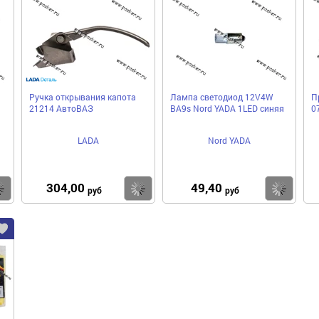
Ручка открывания капота
Лампа светодиод 12V4W
П
21214 АвтоВАЗ
BA9s Nord YADA 1LED синяя
0
LADA
Nord YADA
304,00
49,40
Купить
Купить
Ку
руб
руб