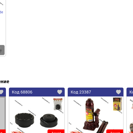
de
Купить
ение
Код 68806
Код 23387
К
я
Акция
Акция