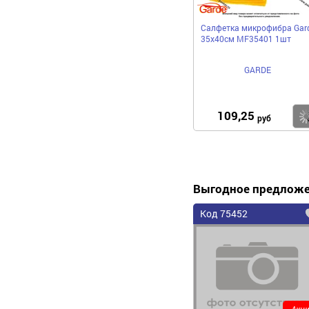
Салфетка микрофибра Gar
35х40см MF35401 1шт
GARDE
109,25
руб
Выгодное предлож
Код 75452
Акци