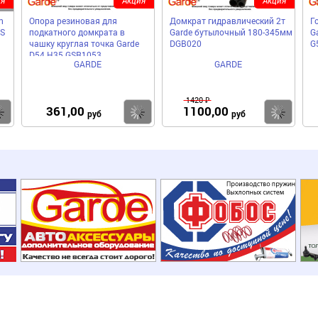
n
Опора резиновая для
Домкрат гидравлический 2т
Г
WS
подкатного домкрата в
Garde бутылочный 180-345мм
Ga
чашку круглая точка Garde
DGB020
G
D54 H35 GSR1053
GARDE
GARDE
1420 ₽
361,00
1100,00
Купить
Купить
Ку
руб
руб