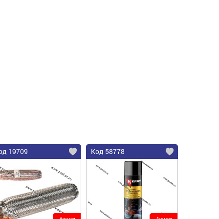
од 19709
Код 58778
Акция
Акция