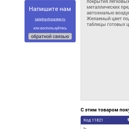
покрытия легкoвых 
металлических пре
Напишите нам
автоэмалью воздуш
Желаемый цвет по
sale@avtopasker.ru
таблицы готовых цв
или воспользуйтесь
обратной связью
С этим товаром по
Код 11821