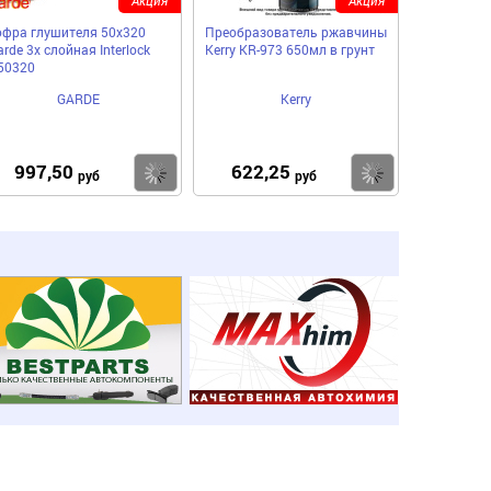
офра глушителя 50x320
Преобразователь ржавчины
rde 3х слойная Interloсk
Kerry KR-973 650мл в грунт
50320
GARDE
Kerry
997,50
622,25
пить
Купить
Купить
руб
руб