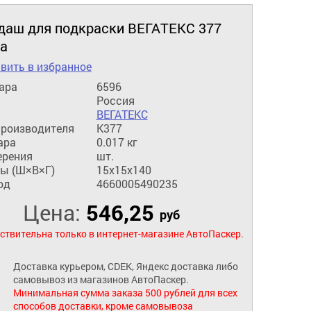
даш для подкраски ВЕГАТЕКС 377
а
вить в избранное
ара
6596
Россия
ВЕГАТЕКС
производителя
K377
ара
0.017 кг
ерения
шт.
ы (Ш×В×Г)
15x15x140
од
4660005490235
Цена:
546,25
руб
ствительна только в интернет-магазине АвтоПаскер.
Доставка курьером, CDEK, Яндекс доставка либо
самовывоз из магазинов АвтоПаскер.
Минимальная сумма заказа 500 рублей для всех
способов доставки, кроме самовывоза