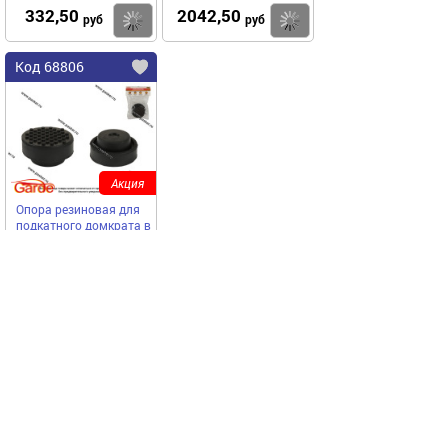
332,50
2042,50
Купить
Купить
руб
руб
Код 68806
Акция
Опора резиновая для
подкатного домкрата в
чашку круглая точка
Garde D54 H35 GSR1053
GARDE
361,00
Купить
руб
Наши бренды