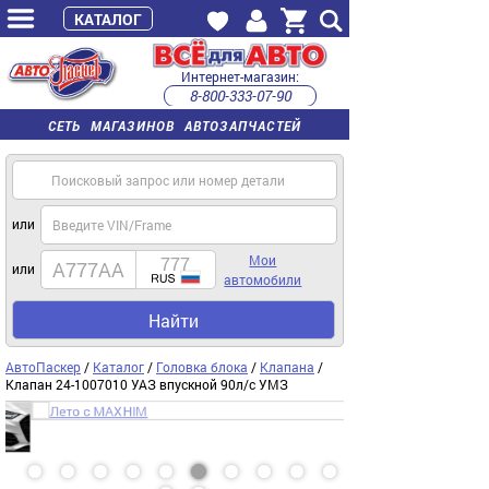
КАТАЛОГ
Интернет-магазин:
8-800-333-07-90
часы работы с 9:00 до 22:00 (пн-пт)
СЕТЬ МАГАЗИНОВ АВТОЗАПЧАСТЕЙ
или
Мои
или
автомобили
Найти
АвтоПаскер
/
Каталог
/
Головка блока
/
Клапана
/
Клапан 24-1007010 УАЗ впускной 90л/с УМЗ