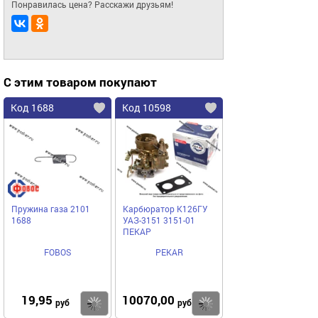
Понравилась цена? Расскажи друзьям!
С этим товаром покупают
Код 1688
Код 10598
Пружина газа 2101
Карбюратор К126ГУ
1688
УАЗ-3151 3151-01
ПЕКАР
FOBOS
PEKAR
19,95
10070,00
Купить
Купить
руб
руб