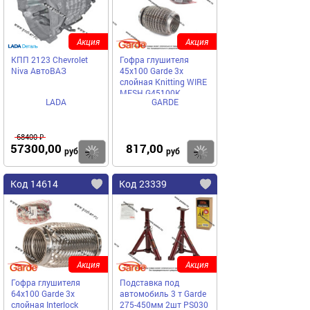
Акция
Акция
КПП 2123 Chevrolet
Гофра глушителя
Niva АвтоВАЗ
45x100 Garde 3х
слойная Knitting WIRE
MESH G45100K
LADA
GARDE
68400 ₽
57300,00
817,00
Купить
Купить
руб
руб
Код 14614
Код 23339
Акция
Акция
Гофра глушителя
Подставка под
64x100 Garde 3х
автомобиль 3 т Garde
слойная Interloсk
275-450мм 2шт PS030