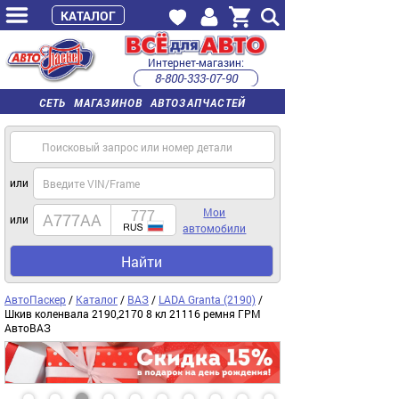
КАТАЛОГ
Интернет-магазин:
8-800-333-07-90
часы работы с 9:00 до 22:00 (пн-пт)
СЕТЬ МАГАЗИНОВ АВТОЗАПЧАСТЕЙ
или
Мои
или
автомобили
Найти
АвтоПаскер
/
Каталог
/
ВАЗ
/
LADA Granta (2190)
/
Шкив коленвала 2190,2170 8 кл 21116 ремня ГРМ
АвтоВАЗ