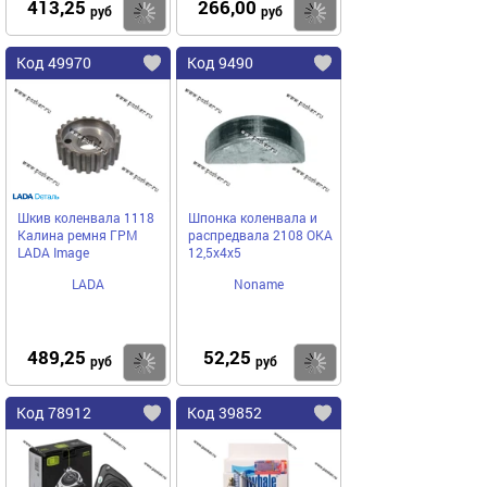
413,25
266,00
Купить
Купить
руб
руб
Код 49970
Код 9490
Шкив коленвала 1118
Шпонка коленвала и
Калина ремня ГРМ
распредвала 2108 ОКА
LADA Image
12,5х4х5
LADA
Noname
489,25
52,25
Купить
Купить
руб
руб
Код 78912
Код 39852