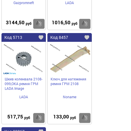
Gazpromneft
LADA
3144,50
1016,50
Купить
Купить
руб
руб
Код 5713
Код 8457
Шкив коленвала 2108-
Ключ для натяжения
099,ОКА ремня ГРМ
ремня ГРМ 2108
LADA Image
LADA
Noname
517,75
133,00
Купить
Купить
руб
руб