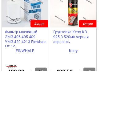
Акция
Акция
Фильтр масляный
Грунтовка Kerry KR-
ЗМЗ-406 405 409
925.3 520мл черная
УМЗ-420 4213 Finwhale
аэрозоль
LF110
FINWHALE
Kerry
630 ₽
420,00
408,50
Купить
Купить
руб
руб
Код 73965
Код 7947
Акция
Акция
Аккумулятор TAB Polar
Грунтовка Kerry KR-
66Ач EN620
925.2 520мл