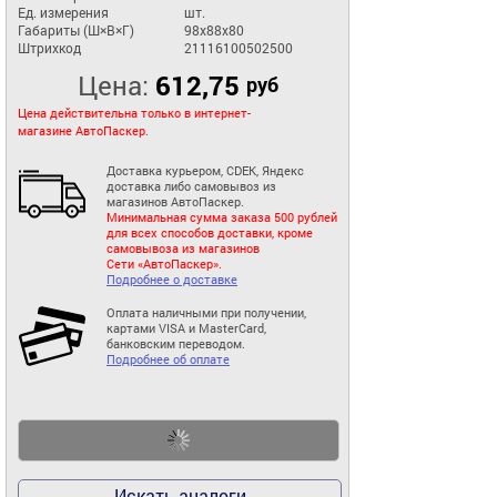
Ед. измерения
шт.
Габариты (Ш×В×Г)
98x88x80
Штрихкод
21116100502500
Цена:
612,75
руб
Цена действительна только в интернет-
магазине АвтоПаскер.
Доставка курьером, CDEK, Яндекс
доставка либо самовывоз из
магазинов АвтоПаскер.
Минимальная сумма заказа 500 рублей
для всех способов доставки, кроме
самовывоза из магазинов
Сети «АвтоПаскер».
Подробнее о доставке
Оплата наличными при получении,
картами VISA и MasterCard,
банковским переводом.
Подробнее об оплате
Искать аналоги