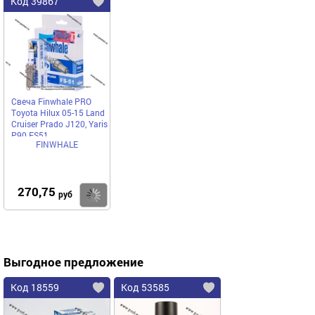
Код 39867
Свеча Finwhale PRO
Toyota Hilux 05-15 Land
Cruiser Prado J120, Yaris
P90 FS51
FINWHALE
270,75
Купить
руб
Выгодное предложение
Код 18559
Код 53585