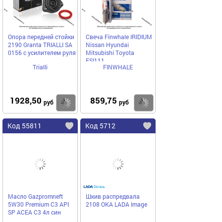
Опора передней стойки
Свеча Finwhale IRIDIUM
2190 Granta TRIALLI SA
Nissan Hyundai
0156 с усилителем руля
Mitsubishi Toyota
FSI111
Trialli
FINWHALE
1928,50
859,75
Купить
Купить
руб
руб
Код 55811
Код 5712
Масло Gazpromneft
Шкив распредвала
5W30 Premium С3 API
2108 ОКА LADA Image
SP ACEA C3 4л син