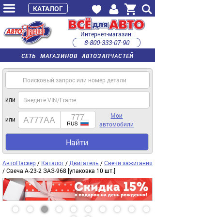
КАТАЛОГ
Интернет-магазин:
8-800-333-07-90
часы работы с 9:00 до 22:00 (пн-пт)
СЕТЬ МАГАЗИНОВ АВТОЗАПЧАСТЕЙ
или
Мои
или
автомобили
Найти
АвтоПаскер
/
Каталог
/
Двигатель
/
Свечи зажигания
/ Свеча А-23-2 ЗАЗ-968 [упаковка 10 шт.]