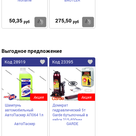
Noname
BAUTLER
отверстиями
50,35
275,50
Купить
Купить
руб
руб
Выгодное предложение
Код 28919
Код 23395
Акция
Акция
Шампунь
Домкрат
автомобильный
гидравлический 5т
АвтоПаскер АП064 1л
Garde бутылочный в
кейсе 215-400мм
АвтоПаскер
GARDE
DGC050