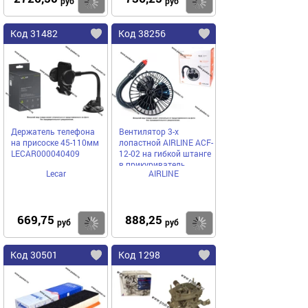
Купить
Купить
руб
руб
Код 31482
Код 38256
Держатель телефона
Вентилятор 3-х
на присоске 45-110мм
лопастной AIRLINE ACF-
LECAR000040409
12-02 на гибкой штанге
в прикуриватель
Lecar
AIRLINE
пластик 12,5 см 12В
669,75
888,25
Купить
Купить
руб
руб
Код 30501
Код 1298