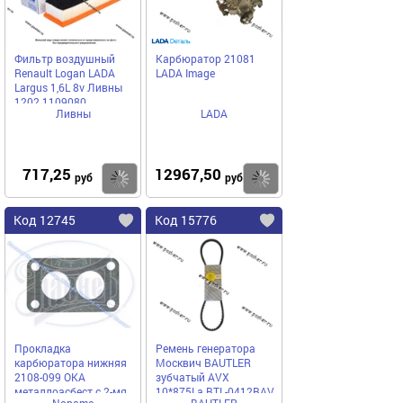
Фильтр воздушный
Карбюратор 21081
Renault Logan LADA
LADA Image
Largus 1,6L 8v Ливны
1202.1109080
Ливны
LADA
717,25
12967,50
Купить
Купить
руб
руб
Код 12745
Код 15776
Прокладка
Ремень генератора
карбюратора нижняя
Москвич BAUTLER
2108-099 ОКА
зубчатый AVX
металлоасбест с 2-мя
10*875La BTL-0412BAV