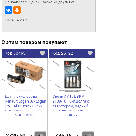
Понравилась цена? Расскажи друзьям!
Свеча А-23-2
С этим товаром покупают
Код 50465
Код 26122
Датчик кислорода
Свечи АУ-17ДВРМ
Renault Logan 07- Logan
2108-10 16кл,Волга с
12- 1.6i Duster 2.0i 4х2
резистором, медный
STARTVOLT до
электрод блистер
STARTVOLT
ЗАЗС
катализатора VS-OS 0
2726,50
736,25