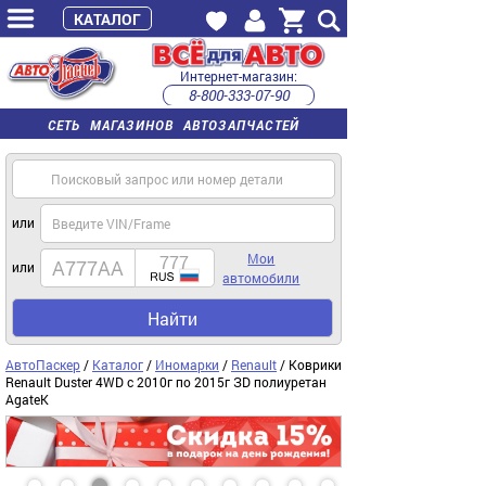
КАТАЛОГ
Интернет-магазин:
8-800-333-07-90
часы работы с 9:00 до 22:00 (пн-пт)
СЕТЬ МАГАЗИНОВ АВТОЗАПЧАСТЕЙ
или
Мои
или
автомобили
Найти
АвтоПаскер
/
Каталог
/
Иномарки
/
Renault
/ Коврики
Renault Duster 4WD с 2010г по 2015г ЗD полиуретан
AgateK