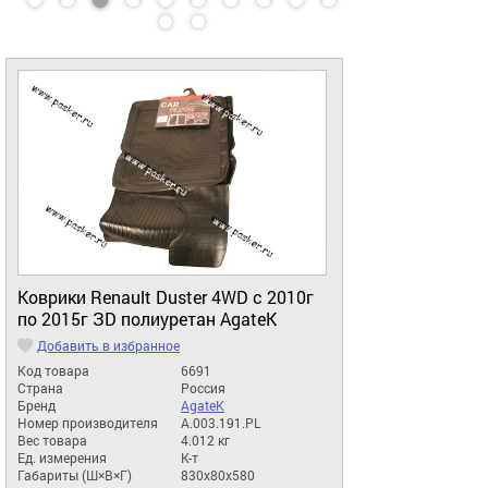
Коврики Renault Duster 4WD с 2010г
по 2015г ЗD полиуретан AgateK
Добавить в избранное
Код товара
6691
Страна
Россия
Бренд
AgateK
Номер производителя
A.003.191.PL
Вес товара
4.012 кг
Ед. измерения
К-т
Габариты (Ш×В×Г)
830x80x580