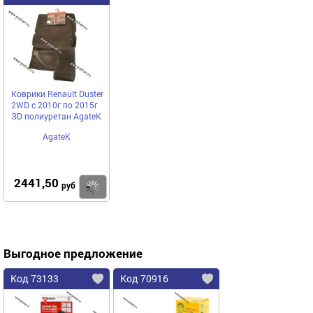
Коврики Renault Duster
2WD с 2010г по 2015г
ЗD полиуретан AgateK
AgateK
2441,50
Купить
руб
Выгодное предложение
Код 73133
Код 70916