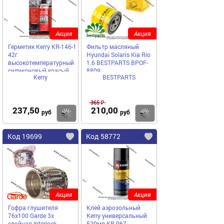
Акция
Акция
Герметик Kerry KR-146-1
Фильтр масляный
42г
Hyundai Solaris Kia Rio
высокотемпературный
1.6 BESTPARTS BPOF-
силиконовый красый
8809
Kerry
BESTPARTS
RTV
365 ₽
237,50
210,00
Купить
Купить
руб
руб
Код 19699
Код 58772
Акция
Акция
Гофра глушителя
Клей аэрозольный
76x100 Garde 3х
Kerry универсальный
слойная Interloсk
520мл KR-967